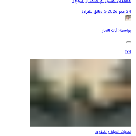
خائف أن تفشل أم خائف أن تنجح؟
24 مايو 2026
•
5 دقائق للقراءة
بواسطة:
آيات النجار
194
تحديات الحياة والضغوط