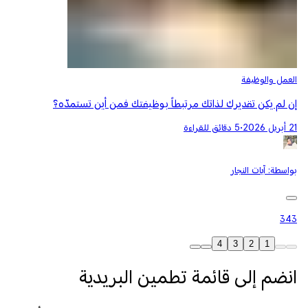
العمل والوظيفة
إن لم يكن تقديرك لذاتك مرتبطاً بوظيفتك فمن أين تستمدّه؟
21 أبريل 2026
•
5 دقائق للقراءة
بواسطة:
آيات النجار
343
4
3
2
1
انضم إلى قائمة تطمين البريدية