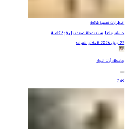
اضطرابات نفسية شائعة
حساسيتك ليست نقطة ضعف بل قوة كامنة
22 أبريل 2026
•
5 دقائق للقراءة
بواسطة:
آيات النجار
349