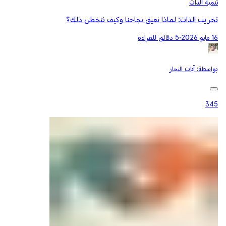
تنمية الذات
تخريب الذات: لماذا نعيق نجاحنا وكيف نتخطى ذلك؟
16 مايو 2026
•
5 دقائق للقراءة
بواسطة:
آيات النجار
345