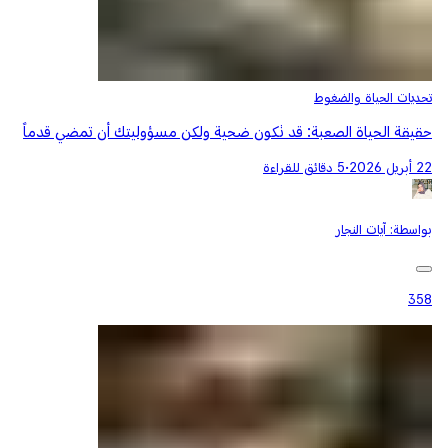
تحديات الحياة والضغوط
حقيقة الحياة الصعبة: قد تكون ضحية ولكن مسؤوليتك أن تمضي قدماً
22 أبريل 2026
•
5 دقائق للقراءة
بواسطة:
آيات النجار
358