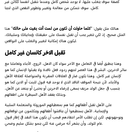
كصفة سوف يتغلب عليها، لا يوجد شخص كامل وعندما نتقبل أنفسنا ككائن غير
كامل، سوف نتمكن من معالجة وتغيير وتطوير النقص الذي لدينا.
هنالك مثل يقول: "
كلما حاولت أن تكون من لست أنت بقيت على حالك
" هذا
المثل صحيح، إذ لكي تتغير يجب أن تقبل نفسك على حقيقتك بإيجابياتك وسلبياتك،
ليكون هناك إمكانية لتغيير والتغلب على النواقص.
تقبل الاخر كانسان غير كامل
وهذا ينطبق أيضا في التعامل مع الآخر سواء كان الاهل، الزوج، الأبناء وتعاملنا مع
سائر الاخرين، البشر في هذا العصر لديهم ردود فعل ناقدة ولا يقبلوا الإنسان كما هو
كإنسان غير كامل، وهذا يكون ضار في العلاقات المقربة والمتواصلة كعلاقة الأهل
والأبناء، لأن نتيجة الموقف الناقد الذي لا يوجد فيه قبول للبنت أو الابن كما هو
يتسبب في جعل الولد مزيف يسعى لإرضاء الاخرين أو يختبئ أو يبتعد عن الأهل،
وبذلك يفقد الأهل السيطرة على اطفالهم.
على الأهل تقبل أطفالهم كما هم بمعطياتهم الموروثة والمتعلمة السلبية
والإيجابية، الأهل يستطيعوا أن يناقشوا أطفالهم ويتكلمون عن توقعاتهم
ويوجهونهم، لكن إن تطلب الأمر انتقادهم فيجب أن يكون هذا النقد في إطار قبول
عام للولد، وأن يشعر أنه مرضي عنه لكي ينمو بشكل سليم وصحي.