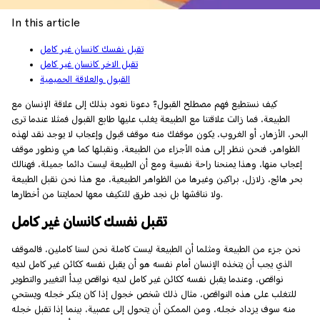
In this article
تقبل نفسك كانسان غير كامل
تقبل الاخر كانسان غير كامل
القبول والعلاقة الحميمية
كيف نستطيع فهم مصطلح القبول؟ دعونا نعود بذلك إلى علاقة الإنسان مع
الطبيعة، فما زالت علاقتنا مع الطبيعة يغلب عليها طابع القبول فمثلا عندما ترى
البحر، الأزهار، أو الغروب، يكون موقفك منه موقف قبول وإعجاب لا يوجد نقد لهذه
الظواهر، فنحن ننظر إلى هذه الأجزاء من الطبيعة، ونقبلها كما هي ونطور موقف
إعجاب منها، وهذا يمنحنا راحة نفسية ومع أن الطبيعة ليست دائما جميلة، فهنالك
بحر هائج، زلازل، براكين وغيرها من الظواهر الطبيعية، مع هذا نحن نقبل الطبيعة
ولا نناقشها بل نجد طرق للتكيف معها لحمايتنا من أخطارها.
تقبل نفسك كانسان غير كامل
نحن جزء من الطبيعة ومثلما أن الطبيعة ليست كاملة نحن لسنا كاملين، فالموقف
الذي يجب أن يتخذه الإنسان أمام نفسه هو أن يقبل نفسه ككائن غير كامل لديه
نواقص، وعندما يقبل نفسه ككائن غير كامل لديه نواقص يبدأ التغيير والتطوير
للتغلب على هذه النواقص، مثال ذلك شخص خجول إذا كان ينكر خجله ويستحي
منه سوف يزداد خجله، ومن الممكن أن يتحول إلى عصبية، بينما إذا تقبل خجله