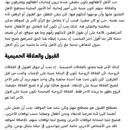
حب الأهل لأطفالهم يكون حقيقي عندما يرون إيجابيات أطفالهم ويعترفون بها،
والعلاقة بينهم تكون مبنية على أمور إيجابية. أما الأمور السلبية يستطيع الأهل
التعليق عليها وأن يوجهوا أبنائهم فيها، لكن يبقى للطفل حق القبول أو الرفض لأنه
سيد نفسه، حتى لو كان صغيرا، فيجب أن لا يتعامل مع الرأي كأمر بل كموقف يمكن
مناقشته والتفكير فيه، لذلك يجب أن تكون آلية التعامل مع الأطفال خاصة
المراهقين، قائمة على أن يقول الأهل لأبنائهم رأيهم وما هو متوقع، ثم أن يضيف
جملة فكر بما أقول اختر المناسب، إذ بمجرد إعطاء هذا الحق للمراهق يصبح لديه
ميول للتعاطي بجدية مع رأي الأهل وأخذ ما يناسبه من رأي الاهل.
القبول والعلاقة الحميمية
كذلك الأمر فيما يتعلق بالعلاقات الحميمية ، إذ يجب أن يتوفر القبول في العلاقات
الزوجية، لأن العلاقة الزوجية تكون في البداية مبنية على الإعجاب والحب من قبل
الطرفين، لكن يكون تحت هذا أجندة مخفية وكل واحد منهم يريد أن يغير الآخر
لتصبح العلاقة مبنية على الإنتقاد، فيصبح هنالك توتر أو لا تصبح العلاقة حقيقية،
فزوج يظهر ما يريده الآخر فقط، العلاقة الزوجية الصحيحة تكون مبنية على قبول
الآخر كما هو.
مصطلح القبول هو مصطلح مهم ولكي نتخذ هذا الموقف، يجب أن نعمل على
أنفسنا كثيرا لأننا تعرضنا للانتقاد ونحن أطفال وصقلنا حسب توقعات الآخرين،
فيصبح لدينا استجابة لتوقعات الآخرين ويصبح لدينا توقعات منهم، بالإضافة لموقف
ناقد من الأشخاص الآخرين خاصة الذين يتواجدون في حياتنا بشكل يومي، ولكي