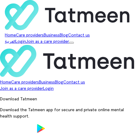
Home
Care providers
Business
Blog
Contact us
Join as a care provider
Login
العربية
Home
Care providers
Business
Blog
Contact us
Join as a care provider
Login
Download Tatmeen
Download the Tatmeen app for secure and private online mental
health support.