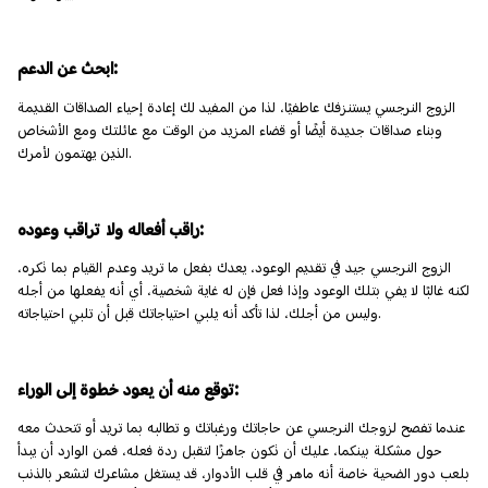
ابحث عن الدعم:
الزوج النرجسي يستنزفك عاطفيًا، لذا من المفيد لك إعادة إحياء الصداقات القديمة
وبناء صداقات جديدة أيضًا أو قضاء المزيد من الوقت مع عائلتك ومع الأشخاص
الذين يهتمون لأمرك.
راقب أفعاله ولا تراقب وعوده:
الزوج النرجسي جيد في تقديم الوعود، يعدك بفعل ما تريد وعدم القيام بما تكره،
لكنه غالبًا لا يفي بتلك الوعود وإذا فعل فإن له غاية شخصية، أي أنه يفعلها من أجله
وليس من أجلك، لذا تأكد أنه يلبي احتياجاتك قبل أن تلبي احتياجاته.
توقع منه أن يعود خطوة إلى الوراء:
عندما تفصح لزوجك النرجسي عن حاجاتك ورغباتك و تطالبه بما تريد أو تتحدث معه
حول مشكلة بينكما، عليك أن تكون جاهزًا لتقبل ردة فعله، فمن الوارد أن يبدأ
بلعب دور الضحية خاصة أنه ماهر في قلب الأدوار، قد يستغل مشاعرك لتشعر بالذنب