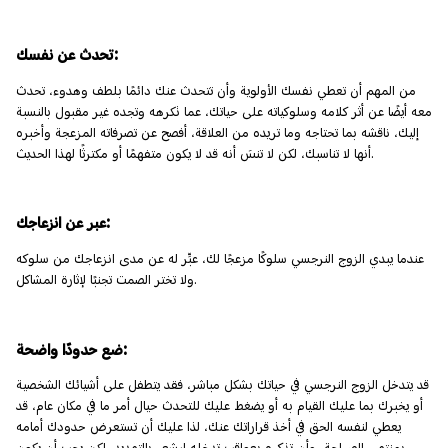
تحدث عن نفسك:
من المهم أن تعطي نفسك الأولوية وأن تتحدث عنك دائمًا بلطف وهدوء، تحدث
معه أيضًا عن أثر كلامه وسلوكياته على حياتك، عما تكرهه وتجده غير مقبول بالنسبة
إليك، ناقشه بما تحتاجه وما تريده من العلاقة، أفصح عن تصرفاته المزعجة وأخبره
أنها لا تناسبك، لكن لا تنسَ أنه قد لا يكون متفهمًا أو مكترثًا لهذا الحديث.
عبر عن انزعاجك:
عندما يبدي الزوج النرجسي سلوكًا مزعجًا لك، عبِّر له عن مدى انزعاجك من سلوكه
ولا تختر الصمت تجنبًا لإثارة المشاكل.
ضع حدودًا واضحة:
قد يتدخل الزوج النرجسي في حياتك بشكل مباشر، فقد يتطفل على أشيائك الشخصية
أو يخبرك بما عليك القيام به أو يضغط عليك للتحدث حيال أمر ما في مكان عام، قد
يعطي لنفسه الحق في أخذ قراراتك عنك، لذا عليك أن تستعرض حدودك أمامه