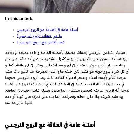
In this article
أسئلة هامة في العلاقة مع الزوج النرجسي
ما هي صفات الزوج النرجسي؟
كيف أتعامل مع الزوج النرجسي؟
يمتلك الشخص النرجسي إحساسًا مضخمًا بأهميته الخاصة وحاجة عميقة للإعجاب،
ويعتقد أنه متفوق على الآخرين ولا يهتم كثيرًا بمشاعرهم، يظن أنه دائمًا على حق
وأنه يجب أن يكون مركز الاهتمام في أي وسط اجتماعي وحتى في أي علاقة، كما لو
أن كل شيء يدور حوله هو فقط، لكن خلف قناع الثقة المفرطة هذا تقبع ذاتٌ هشة
عرضة للتأثر بأبسط انتقاد وتفتقر لاحترام الذات، لذلك يجد الزوج النرجسي صعوبة
في حب شريكه، لأنه لا يحب نفسه في الحقيقة، لكنه في الوقت ذاته يركز على نفسه
لدرجة أنه لا يرى شريكه كشخص منفصل، إنما مجرد وسيلة لتلبية احتياجاته الخاصة،
ولا يقيم شريكه بناءً على أفعاله وتصرفاته، إنما بناء على قدرته على تلبية أو عدم
تلبية ما يريده منه.
أسئلة هامة في العلاقة مع الزوج النرجسي