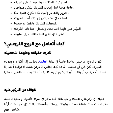
السلوكيات المتلاعبة والسيطرة على شريكه.
حاجة ماسة لنيل إعجاب الشريك بشكل متواصل.
الغرور والتفاخر بأشياء تكاد تكون عادية جدًا.
المبالغة في استعراض إنجازاته أمام الشريك.
استغلال الشريك عاطفيًا أو جسديا.
التركيز على تلبية احتياجاته، وتجاهل احتياجات الشريك.
صعوبة في تلقي الملاحظات حول سلوكه.
كيف أتعامل مع الزوج النرجسي؟
اعرف حقيقته وطبيعة شخصيته:
يكون الزوج النرجسي ساحرًا خاصةً في بداية
العلاقة
، يجذبك إلى أفكاره ووعوده
الكبيرة، لكن قبل أن تنجذب، شاهد كيف يعامل الآخرين عندما لا يراقبه أحد، إذا
لاحظتَ أنه يكذب أو يتلاعب أو لا يحترم غيره، فاعرف أنه قد يعاملك بالطريقة ذاتها.
توقف عن التركيز عليه:
عليك أن تركز على نفسك واحتياجاتك لأنه ماهر في سرقة الأضواء وجذب الانتباه،
ذكر نفسك دائمًا بنقاط ضعفك وقوتك ورغباتك وأهدافك ولا تتنازل عنها، فأنت أيضًا
شخص مهم.