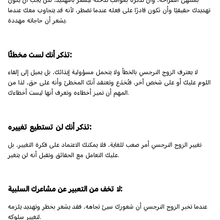
بمنتهى الصراحة، وأن تذكره بعواقب تدخله ليشعر بالتهديد، لكن يجب أن يكون
تهديدك حقيقيًا وأن تكون قادرًا على فعله عندما تضطر، لأنه قد يتجاوب معك عندما
يشعر أن حاجاته مهددة.
تذكر أنك لست مخطئًا:
لا يعترف الزوج النرجسي بالخطأ ولا يتحمل مسؤولية إيذائك، بل يميل إلى إلقاء
اللوم عليك أو على شخص آخر، فتُخدَع وتعتقد أنك المخطئ وأنه على حق، لذا من
المهم أن تميز أخطاءه وتعرف أنها ليست أخطاءك.
تذكر أنك لن تستطيع تغييره:
تغيير الزوج النرجسي أمر صعب للغاية، فلا يمكنك الاعتماد على فكرة التغيير، بل
عليك التعامل مع الحقائق وتقبل أنه لن يتغير.
لا تخف من التعبير عن مشاعرك السلبية:
عندما تخبر الزوج النرجسي أن شعورك سيئ تجاهه، فقد يشعر بخطر وتهديد يلزمه
لتغيير سلوكه.