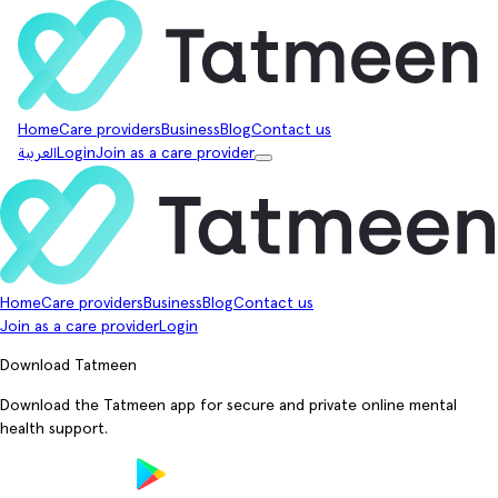
Home
Care providers
Business
Blog
Contact us
Join as a care provider
Login
العربية
Home
Care providers
Business
Blog
Contact us
Join as a care provider
Login
Download Tatmeen
Download the Tatmeen app for secure and private online mental
health support.