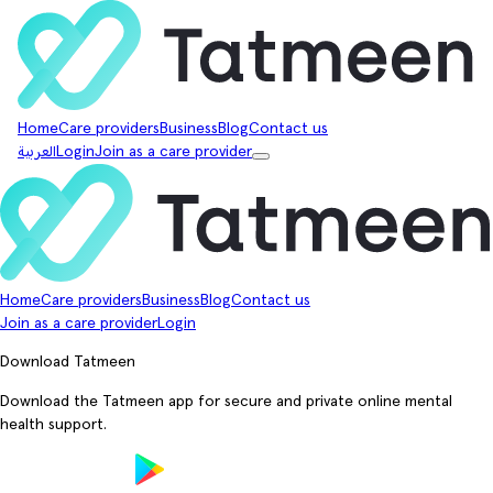
Home
Care providers
Business
Blog
Contact us
Join as a care provider
Login
العربية
Home
Care providers
Business
Blog
Contact us
Join as a care provider
Login
Download Tatmeen
Download the Tatmeen app for secure and private online mental
health support.