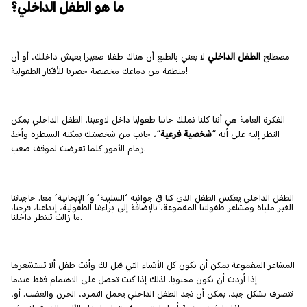
ما هو الطفل الداخلي؟
مصطلح
الطفل الداخلي
لا يعني بالطبع أن هناك طفلا صغيرا يعيش داخلك، أو أن
منطقة من دماغك مخصصة حصريا للأفكار الطفولية!
الفكرة العامة هي أننا كلنا نملك جانبا طفوليا داخل لاوعينا. الطفل الداخلي يمكن
النظر إليه على أنه “
شخصية فرعية
“، جانب من شخصيتك يمكنه السيطرة وأخذ
زمام الأمور كلما تعرضت لموقف صعب.
الطفل الداخلي يعكس الطفل الذي كنا في جوانبه ‘السلبية’ و’ الإيجابية’ معا. حاجياتنا
الغير ملباة ومشاعر طفولتنا المقموعة، بالإضافة إلى براءتنا الطفولية، إبداعنا، فرحنا،
ما زالت تنتظر داخلنا.
المشاعر المقموعة يمكن أن تكون كل الأشياء التي قيل لك وأنت طفل ألا تستشعرها
إذا أردت أن تكون محبوبا. لذلك إذا كنت تحصل على الاهتمام فقط عندما
تتصرف بشكل جيد، يمكن أن تجد الطفل الداخلي يحمل التمرد، الحزن والغضب. أو،