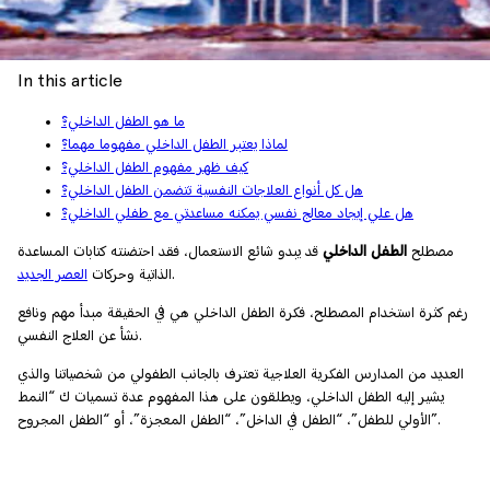
In this article
ما هو الطفل الداخلي؟
لماذا يعتبر الطفل الداخلي مفهوما مهما؟
كيف ظهر مفهوم الطفل الداخلي؟
هل كل أنواع العلاجات النفسية تتضمن الطفل الداخلي؟
هل علي إيجاد معالج نفسي يمكنه مساعدتي مع طفلي الداخلي؟
مصطلح
الطفل الداخلي
قد يبدو شائع الاستعمال، فقد احتضنته كتابات المساعدة
.
الذاتية وحركات
العصر الجديد
رغم كثرة استخدام المصطلح، فكرة الطفل الداخلي هي في الحقيقة مبدأ مهم ونافع
نشأ عن العلاج النفسي.
العديد من المدارس الفكرية العلاجية تعترف بالجانب الطفولي من شخصياتنا والذي
يشير إليه الطفل الداخلي، ويطلقون على هذا المفهوم عدة تسميات ك “النمط
الأولي للطفل”، “الطفل في الداخل”، “الطفل المعجزة”، أو “الطفل المجروح”.