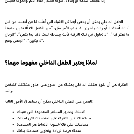
إذا عايشت صدمة أو إساءة، سوف تتعلم إخفاء الألم والخوف لتعيش.
الطفل الداخلي يمكن أن يخفي أيضا كل الأشياء التي لُقنّت لنا عن أنفسنا من قبل
آبائنا، أساتذتنا، أو رشداء آخرين. قد يبدو الأمر مثل، “من الأفضل لك ألا تقول حقيقة
ما تفكر فيه”، “لا تحاول نيل تلك الترقية فأنت ببساطة لست ذكيا بما يكفي”، “الرجال
لا يبكون”، “الجنس وسخ”.
لماذا يعتبر الطفل الداخلي مفهوما مهما؟
الفكرة هي أن بلوغ طفلك الداخلي يمكنك من العثور على جذور مشاكلك كشخص
راشد.
العمل على الطفل الداخلي يمكن أن يساعد في الأمور التالية:
اكتشاف وتحرير المشاعر المقموعة التي تقيدك
مساعدتك على التعرف على احتياجاتك التي لم تلبّ
مساعدتك على فك/تسوية الأنماط غير المساعدة
منحك فرصة لزيادة وتطوير اهتمامك بذاتك