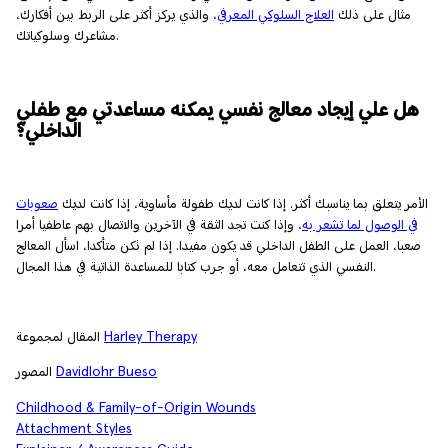
مثال على ذلك
العلاج السلوكي المعرفي
، والذي يركز أكثر على الربط بين أفكارك،
مشاعرك وسلوكياتك.
هل علي إيجاد معالج نفسي يمكنه مساعدتي مع طفلي
الداخلي؟
الأمر يتعلق بما يناسبك أكثر. إذا كانت لديك طفولة مأساوية، إذا كانت لديك
صعوبات
في الوصول لما تشعر به
، وإذا كنت تجد الثقة في الآخرين والاتصال بهم عاطفيا أمرا
صعبا، العمل على الطفل الداخلي قد يكون مفيدا. إذا لم تكن متأكدا، اسأل المعالج
النفسي الذي تتعامل معه، أو جرب كتابا للمساعدة الذاتية في هذا المجال.
Harley Therapy
المقال لمجموعة
Davidlohr Bueso
المصور
Childhood & Family-of-Origin Wounds
Attachment Styles