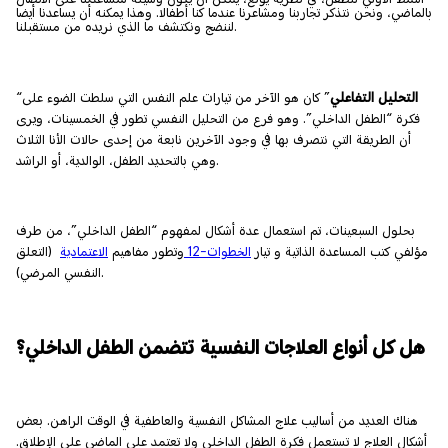
بالماضي، ونحن نتذكر تجاربنا ومشاعرنا عندما كنا أطفالا. وهذا يمكنه أن يساعدنا أيضا
لننضج ونكتشف ما الذي نريده من مستقبلنا.
التحليل التفاعلي
” كان هو الآخر من تيارات علم النفس التي سلطت الضوء على
“
فكرة “الطفل الداخلي”. وهو فرع من التحليل النفسي تطور في الخمسينات، ويرى
أن الطريقة التي نتصرف بها في وجود الآخرين نابعة من إحدى حالات الأنا الثلاث
وهي بالتحديد الطفل، الوالدية، أو الراشد.
بحلول السبعينات، تم استعمال عدة أشكال لمفهوم “الطفل الداخلي”، من طرف
مؤلفي كتب المساعدة الذاتية و تيار
الخطوات-12
وتطور مفاهيم
الاعتمادية
(التعلق
النفسي المرضي).
هل كل أنواع العلاجات النفسية تتضمن الطفل الداخلي؟
هناك العديد من أساليب علاج المشاكل النفسية والعاطفية في الوقت الراهن. بعض
أشكال العلاج لا تستعمل فكرة الطفل الداخلي ولا تعتمد على الماضي على الإطلاق.