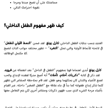
مساعدتك على أن تصبح مبدعا ومرحا
تقوية احترامك الذاتي.
كيف ظهر مفهوم الطفل الداخلي؟
العديد ينسب بدايات الطفل الداخلي ل
كارل يونغ
. لقد ضمن “
النمط الأولي للطفل
”
في لائحته للأنماط الأولية والتي تمثل “
التفرد
” — تطور مختلف جوانب الذات لتصبح
كلا مكتمل الوظائف.
كارل يونغ
أبدى اهتماما قويا بمفهوم “الطفل في الداخل” بعد انفصاله عن
فرويد
.
لقد ذكر في كتابه
“ذكريات، أحلام، تأملات”
أنه أصبح مدركا لفقده الإبداع والحب
لصنع الأشياء واللذان كان يملكهما وهو طفل. لقد قام بملاحظة المشاعر التي تظهر
كلما تذكر إبداع طفولته كما بدأ في بناء علاقة مع “الطفل الصغير” داخله، عبر القيام
بأشياء مرحة الشيء الذي سبب ظهور ذكريات ومشاعر أخرى لكي يتم التعامل معها.
النمط الأولي للطفل، في نظرية يونغ، يمكن أن يكون وسيلة لمساعدتنا على الاتصال