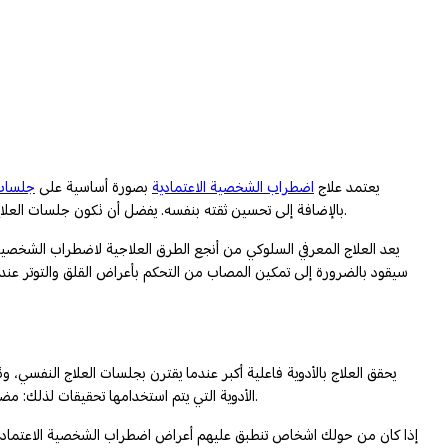
يعتمد علاج
اضطراب الشخصية الاعتمادية
بصورة أساسية على
جلسات 
بالإضافة إلى تحسين ثقته بنفسه. يفضل أن تكون جلسات العلاج النفسي للمصاب باضطراب الشخصية الاعتمادية قصيرة المدى؛ حتى لا تكون الجلسات طويلة المدى ذريعة تجعل من المصاب اعتمادي على طبيبه النفسي.
يعد العلاج المعرفي السلوكي من أنجع الطرق العلاجية لاضطراب الشخصية
سيقود بالضرورة إلى تمكين المصاب من التحكم بأعراض القلق والتوتر عند
يحقق العلاج بالأدوية فاعلية أكبر عندما يقترن بجلسات العلاج النفسي، 
، مضادات الانزعاج العصبي، والأدوية التي تقلل من حدة الأعراض الجسدية المصاحبة للاضطراب كأعراض الجهاز الهضمي واضطراب نبضات القلب.
الأدوية التي يتم استخدامها تحقيقات لذلك: م
إذا كان من حولك اشخاص تنطبق عليهم أعراض اضطراب الشخصية الاعتمادية عل