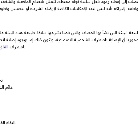
صاب إلى إعطاء ردود فعل سلبية تجاه محيطه، تتمثل بانعدام الدافعية والشغف لد
بيعة البيئة التي نشأ بها المصاب والتي قمنا بشرحها سابقا. طبيعة هذه البيئة 
وريا في الإصابة باضطراب الشخصية الاعتمادية، ويكون ذلك إما بوجود إصابة لأحد أف
. فهذا من شأنه أن يزيد من احتمالية الإصابة باضطراب الشخصية الاعتمادية.
باضطراب
القلق
تجنب تحمل المسؤولية بمختلف أشكالها بالأخص المسؤولية الشخصية.
دائم الشكوى ويستنزف عواطف من حوله لحملهم على مساعدته والاكتفاء به.
انتفاء القدرة على الإيمان بقدراته والاكتفاء بنفسه، ما يدفعه للتعلق بمن حوله.