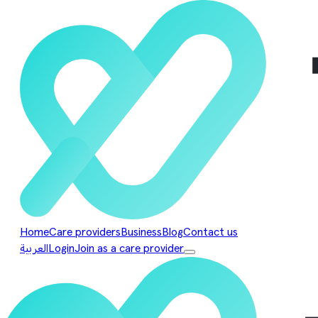
Home
Care providers
Business
Blog
Contact us
Join as a care provider
Login
العربية