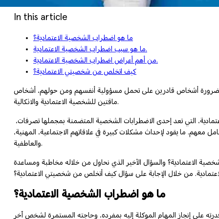
In this article
ما هو اضطراب الشخصية الاعتمادية؟
ما هو سبب اضطراب الشخصية الاعتمادية.
من أهم أعراض اضطراب الشخصية الاعتمادية.
كيف اتخلص من شخصيتي الاعتمادية؟
نا بالضرورة أشخاص قادرين على تحمل مسؤولية أنفسهم ومن حولهم، أشخاص
ماقتين للشخصية الاعتمادية والاتكالية.
في المقابل، نجد أن هناك من يرى أن الحرية بهذا المفهوم لها تكلفة باهظة لا يفضلون أو يقدرون على تحملها، ما يدفعهم للعيش ضمن أنماط الشخصية الاعتمادية، التي تعد إحدى الاضطرابات الشخصية المتضمنة بمجملها تصرفات،
ل معهم. ما يقود لإحداث مشكلات كبيرة في علاقاتهم الاجتماعية، المهنية،
والعاطفية.
شخصية الاعتمادية؟ والسؤال الأخير الذي نحاول من خلاله مخاطبة ومساعدة
تمادية. من خلال الإجابة على سؤال كيف أتخلص من شخصيتي الاعتمادية؟
ما هو اضطراب الشخصية الاعتمادية؟
درته على إنجاز المهام الموكلة إليه بمفرده، وحاجته المستمرة لشخص آخر