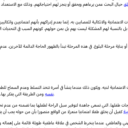
لق
حيال البحث عمن يرعاهم ويحقق أو ينجز لهم احتياجاتهم، وذلك مع الاستعداد
اعتمادية والاتكالية للمصابين به، إنما بعدم إدراكهم بأنهم اعتماديين واتكاليين
بل بالنسبة لهم المشكلة ليست بهم بل بمن حولهم، كونهم السبب في التحديات ال
و بداية مرحلة البلوغ. في هذه المرحلة تبدأ بالظهور الحاجة الدائمة للآخرين، عد
 الاعتمادية لديه. ويكون ذلك عندما ينشأ في أسرة تتخذ التسلط وعدم السماح للط
ومن الطريقة التي يفكر بها، معتقدا بأن من حوله قادرين على التفكير واتخاذ القرارات بشكل أفضل منه.
نفسه
اجات طفلها، التي تسعى جاهدة لتوفير سبل الراحة لطفلها بما تضمنه من عدم تحم
بية
ي والعاطفي. عندما ينخرط الشخص في علاقة عاطفية طويلة قائمة على إهماله واست