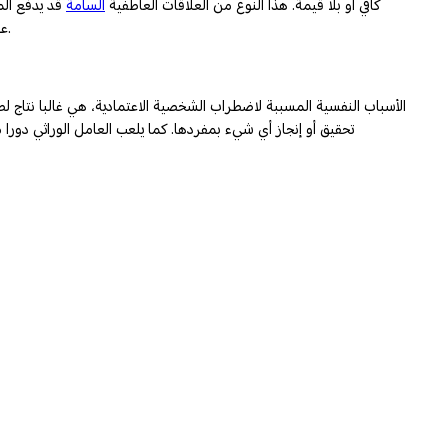
كافي أو بلا قيمة. هذا النوع من العلاقات العاطفية
السامة
قد يدفع الم
عواطفه. لإدراكه بأنه ليس لديه الإمكانيات الكافية لإرضاء الشريك أو لتحسين وتطوير العلاقة، وأن هذا كله لا يقع ضمن مسؤولياته إنما ضمن مسؤولية الشريك.
الأسباب النفسية المسببة لاضطراب الشخصية الاعتمادية، هي غالبا نتاج لط
تحقيق أو إنجاز أي شيء بمفردها. كما يلعب العامل الوراثي دورا مح