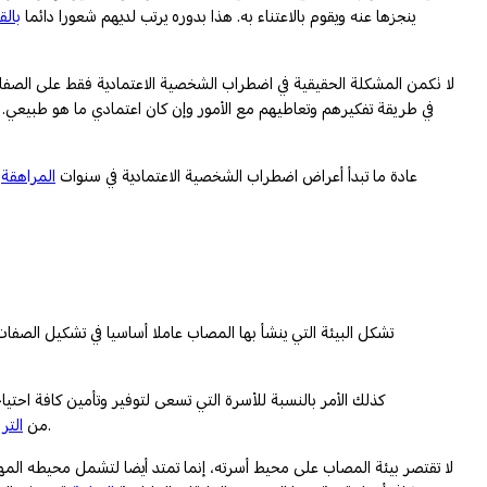
ينجزها عنه ويقوم بالاعتناء به. هذا بدوره يرتب لديهم شعورا دائما
بالق
لا تكمن المشكلة الحقيقية في اضطراب الشخصية الاعتمادية فقط على الصفات ال
في طريقة تفكيرهم وتعاطيهم مع الأمور وإن كان اعتمادي ما هو طبيعي. 
عادة ما تبدأ أعراض اضطراب الشخصية الاعتمادية في سنوات
المراهقة
أ
تشكل البيئة التي ينشأ بها المصاب عاملا أساسيا في تشكيل الصفات
كذلك الأمر بالنسبة للأسرة التي تسعى لتوفير وتأمين كافة احتي
كفيل أن يخلق طفلا اعتماديا منعزلا عن الواقع متصورا بأن من حوله يجب أن يقوموا بذات الدور الذي يقوم به أهله، وهو تأمين احتياجاته وتحمل مسؤوليته.
من
التر
لا تقتصر بيئة المصاب على محيط أسرته، إنما تمتد أيضا لتشمل محيطه المهن