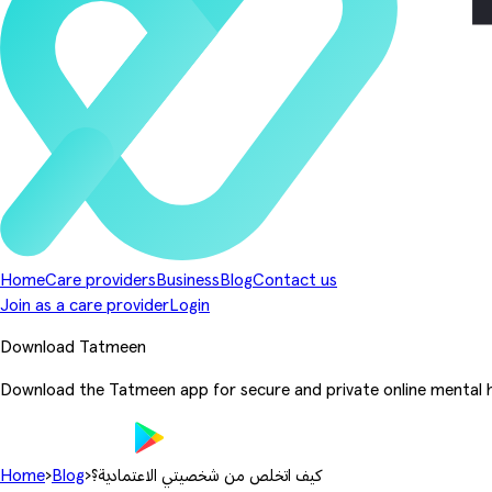
Home
Care providers
Business
Blog
Contact us
Join as a care provider
Login
Download Tatmeen
Download the Tatmeen app for secure and private online mental h
كيف اتخلص من شخصيتي الاعتمادية؟
›
Blog
›
Home