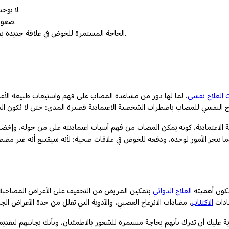
لا يوجد لديه أي مشكلة من معاملته بشكل سيء مقابل البقاء معه ورعايته.
صعوبة اتخاذ أي خطوة أو تنفيذ أي شيء بمفرده دون مساعدة الآخرين له.
الحاجة المستمرة للخوض في علاقة جديدة بعد انتهاء العلاقة السابقة، و ذلك لشعوره بالخوف من أن يصبح وحيدا.
العلاج نفسي
، لما لها دور من مساعدة المصاب على فهم واستيعاب طبيعة الأعر
 الاعتمادية، كونه يمكن المصاب من فهم أسباب اعتماديته على من حوله، وإخضاع
ما ينجز الأمور لوحده، ودفعه للخوض في علاقات صحية؛ لأنه سيقتنع أنه غير مضط
وتكون أهميته
العلاج الدوائي
بتمكين المريض من التخفيف على الأعراض المصاحبة لل
ضادات
الاكتئاب
يك أن تدرك بأنهم بحاجة مستمرة للشعور بالاطمئنان، وبأنك بجانبهم لتقديم الد