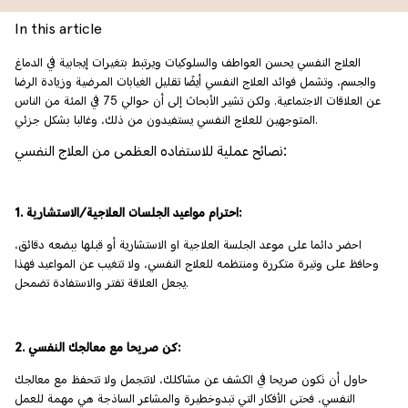
In this article
العلاج النفسي يحسن العواطف والسلوكيات ويرتبط بتغيرات إيجابية في الدماغ
والجسم، وتشمل فوائد العلاج النفسي أيضًا تقليل الغيابات المرضية وزيادة الرضا
عن العلاقات الاجتماعية. ولكن تشير الأبحاث إلى أن حوالي 75 في المئة من الناس
المتوجهين للعلاج النفسي يستفيدون من ذلك، وغالبا بشكل جزئي.
نصائح عملية للاستفاده العظمى من العلاج النفسي:
1. احترام مواعيد الجلسات العلاجية/الاستشارية:
احضر دائما على موعد الجلسة العلاجية او الاستشارية أو قبلها ببضعه دقائق،
وحافظ على وتيرة متكررة ومنتظمه للعلاج النفسي، ولا تتغيب عن المواعيد فهذا
يجعل العلاقة تفتر والاستفادة تضمحل.
2. كن صريحا مع معالجك النفسي:
حاول أن تكون صريحا في الكشف عن مشاكلك، لاتتجمل ولا تتحفظ مع معالجك
النفسي، فحتى الأفكار التي تبدوخطيرة والمشاعر الساذجة هي مهمة للعمل