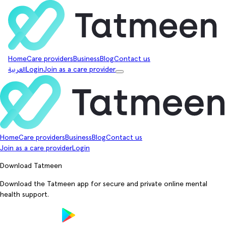
Home
Care providers
Business
Blog
Contact us
Join as a care provider
Login
العربية
Home
Care providers
Business
Blog
Contact us
Join as a care provider
Login
Download Tatmeen
Download the Tatmeen app for secure and private online mental
health support.