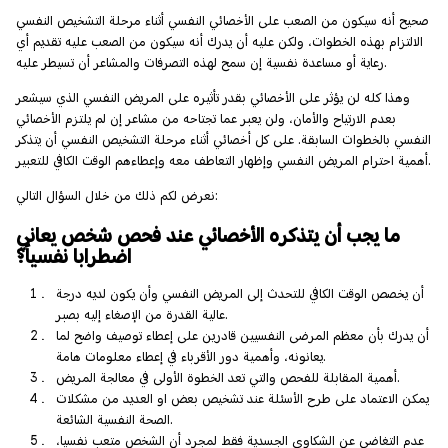
صحيح أنه سيكون من الصعب على الأخصائي النفسي أثناء مرحلة التشخيص النفسي
الالتزام بهذه الخطوات، ولكن عليه أن يدرك أنه سيكون من الصعب عليه تقديم أي
رعاية أو مساعدة نفسية إن سمح لهذه التصرفات والمشاعر أن تسيطر عليه.
وهذا كله لن يؤثر على الأخصائي بقدر تأثيره على المريض النفسي الذي سيشعر
بعدم الارتياح والأمان، ولن يعبر عما تجتاحه من مشاعر إن لم يلتزم الأخصائي
النفسي بالخطوات السابقة. على كل أخصائي أثناء مرحلة التشخيص النفسي أن يتذكر
أهمية احترام المريض النفسي وإظهار التعاطف معه وإعطاءهم الوقت الكافي للتعبير.
نعرض لكم ذلك من خلال السؤال التالي:
ما يجب أن يتذكره الأخصائي عند فحص شخص يعاني
اضطرابا نفسياً؟
أن يخصص الوقت الكافي للتحدث إلى المريض النفسي وأن يكون لديه درجة
عالية القدرة من الإصغاء إليه بصبر.
أن يدرك بأن معظم المرضى النفسيين قادرين على إعطاء توصيف واضح لما
يعانونه، وأهمية دور الأقرباء في إعطاء معلومات هامة.
أهمية المقابلة للفحص والتي تعد الخطوة الأولى في معالجة المريض.
يمكن الاعتماد على طرح الأسئلة عند تشخيص بعض او العديد من مشكلات
الصحة النفسية الشائعة.
عدم التغاضي عن الشكاوى الجسدية فقط لمجرد أن الشخص متعب نفسيا،