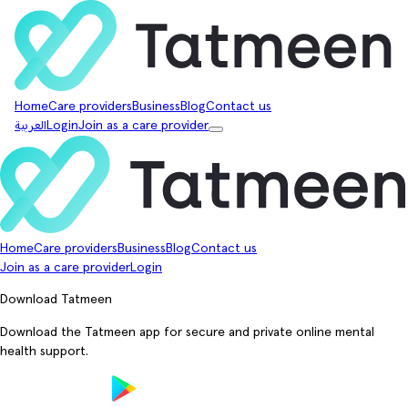
Home
Care providers
Business
Blog
Contact us
Join as a care provider
Login
العربية
Home
Care providers
Business
Blog
Contact us
Join as a care provider
Login
Download Tatmeen
Download the Tatmeen app for secure and private online mental
health support.