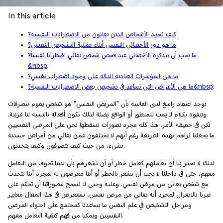
In this article
كيف نحدد الأشخاص الذين يعانون من الاضطرابات النفسية؟
ما هو دور الأخصائي النفسي أثناء عملية التشخيص النفسي؟
ما يجب أن يتذكره الأخصائي عند فحص شخص يعاني اضطرابا نفسياً؟
&nbsp;
ما هي المؤشرات العيادية الدالة على وجود اضطراب نفسي؟
ما هي الأعراض التي تساعد في تشخيص بعض الاضطرابات النفسية؟&nbsp;
يوجد اعتقاد راسخ لدى الغالبية بأن "المريض النفسي" هو شخص يقوم بتصرفات
ويتفوه بكلام لا يمت للمنطق أو الواقع بصلة لذلك تكون أفعاله بالنسبة لنا غريبة.
لكن في حقيقة الأمر، هذا كله مجرد تصورات نسقطها نحن على المرضى النفسيين
ما يجعلنا نراهم بهذه الطريقة رغم أنهم لا يختلفون عمن يعاني من أمراض جسدية
بشيء، من حيث كيف يتصرفون وكيف يتحدثون.
لذلك لا يجدر بنا أن نعاملهم كعامل خطر أو أن نشعرهم بأن لدينا تخوف من التعامل
معهم، حتى في داخلنا لا يجب أن نشعر بالخطر أو أننا معرضون له لمجرد أننا نتحدث
مع شخص يعاني من مرض نفسي. وعليه وحتى لا نسمح لتصوراتنا أن تحكم على
غيرنا بالانعزال لمجرد أنه يعاني من مرض نفسي، نستعرض في هذا المقال معايير
ومراحل التشخيص في علم النفس ما يساعدنا كمجتمع على احتواء المرضى
النفسيين ويمكنا من فهم كيفية التعامل معهم.