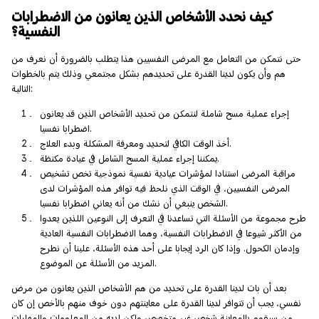
كيف نحدد الأشخاص الذين يعانون من الاضطرابات
النفسية؟
حتى نتمكن من التعامل مع المرضى النفسيين هذا يتطلب بالضرورة أن نعرف من
هم وأن يكون لدينا القدرة على تحديدهم بشكل مجتمعي وذلك يتم بالخطوات
التالية:
إجراء عملية مسح شاملة لنتمكن من تحديد الأشخاص الذين قد يعانون
اضطرابا نفسيا.
أخذ الوقت الكافي لتحديد ومعرفة المشكلة وبدء العلاج.
يمكننا إجراء عملية المسح الشامل في عيادة مكتظة.
مراقبة المرضى استنادا لمؤشرات عيادية نفسية نموذجية تخص تشخيص
المرضى النفسيين، في الوقت الذي نلحظ فيه توافر هذه المؤشرات لدى
الشخص ينبغي أن نشك من أنه يعاني اضطرابا نفسيا.
طرح مجموعة من الأسئلة التي تساعدنا في التعرف إلى النوعين اللذين يعدوا
من الأكثر شيوعا في الاضطرابات النفسية، وهما الاضطرابات النفسية العادية
وإدمان الكحول. وإذا كان الرد إيجابا على أحد هذه الأسئلة، علينا أن نطرح
المزيد من الأسئلة عن الموضوع.
بعد أن بات لدينا القدرة على تحديد من هم الأشخاص الذين يعانون من مرض
نفسي، يجب أن تتوافر لدينا القدرة على معاينتهم دون خوف منهم بالأخص إن كان
من سيقوم بالمعاينة شخص غير متخصص ولكن لديه من المعلومات والمهارات