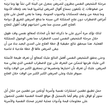
مرحلة التشخيص النفسي ينظرون للمريض بمعزل عن البيئة التي نشأ بها وما ترتبه
من ضغوطات، إذ يكتفون بسماع أقوال المريض ليباشروا فيما بعد بإعطاء الأدوية
وما يتبعه من وصف للمسكنات والحبوب المنومة، وهذا ما يعني العمل على علاج
أعراض الاضطراب دون علاج المشكلة التي سببته ما يدفع المريض للغرق في دوامة
العلاج الغير مجدي مما يعني احتياجهم لوقت أطول للعلاج.
لذلك نؤكد مرة أخرى على ما ذكرناه انفا بأن اتخاذك كمعالج نفسي وقت طويل
خلال مرحلة التشخيص النفسي لسبب الاضطراب مما يعني الوصول للمشكلة
الفعلية، هذا سيحقق نتائج حقيقية في خطة العلاج على المدى البعيد بدلا من أن
يبقى المريض عالقا في خطة علاجية لا تناسبه.
وحتى يحقق التشخيص النفسي أفضل النتائج عليك كمعالج أن تعرف طبيعة الأسئلة
التي عليك طرحها لتتمكن من التعرف على نوع الاضطراب النفسي الذي يعاني منه
المريض، عليك أن تعرف بأن اختيارها وتحضيرها لن يستغرق الكثير من الوقت ولكنه
سيوفر عليك وعلى المريض الكثير الكثير من الوقت خلال العلاج.
حمل تطبيق تطمين استشارات نفسية وأسرية أونلاين من تطمين من خلال أبل
ستور أو قوقل بلاي وقم أيضا بالتسجيل في موقع الصحة النفسية تطمين للحصول
على معلومات قيمة وأدوات عملية لتعزيز صحتك النفسية والأسرية.