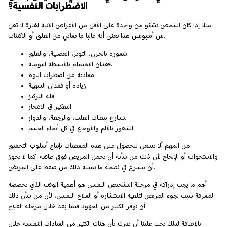
الاضطرابات النفسية؟
مثلا إذا كان الشخص يشكو من واحدة على الأقل من الأعراض الآتية لفترة لا تقل
عن أسبوعين هذا يعني أنه غالبا ما يعاني من القلق أو الاكتئاب.
شعوره بالحزن، التوتر، العصبية، والقلق.
فقدان الاهتمام بالأنشطة اليومية.
معاناته من اضطراب النوم.
زيادة أو فقدان الشهية.
قلة التركيز.
التفكير في الانتحار.
تسارع نبضات القلب، والرجفة، والدوار.
الشعور بالألم والأوجاع في كل أنحاء الجسم.
من المهم ألا نسعى للحصول على هذه المعطيات بإتباع أسلوب التحقيق
والاستجواب أو الإلحاح لأن ذلك من شأنه أن يحمل المريض فوق طاقته. كما لا يجوز
أن نتسرع في نصحه ما يمثله ذلك من ضغط على المريض.
أهم ما يجب إدراكه في مرحلة التشخيص النفسي هو أهمية الوقت
الذي نخصصه
لمعرفة سبب لجوء المريض لتلقيه الاستشارة أو العلاج النفسي، لأن من شأن ذلك
أن يوفر الكثير من الجهود فيما بعد خلال مرحلة العلاج.
بالإضافة لذلك يجب علينا أن ندرك بأن هناك الكثير من العيادات النفسية خلال