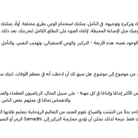
ركيزه وتوجيهه. في التأمل، يمكنك استخدام الوعي بطرق مختلفة. أولًا، يمكنك 
لوجود نفسه. هذه الأربعة - التركيز، والوعي الاستقبالي، وتهذيب النفس، والتأمل 
رع، من موضوع إلى موضوع. هل سبق لك أن لاحظت أنه في معظم الأوقات، لديك سيط
أكثر إبداعًا وإنتاجًا في كل مهنة - على سبيل المثال، الرياضيون العظماء والفنان
والانغماس تمامًا في عملهم. بعض الناس لديهم قدرة فطرية على التركيز، لكن معظمنا يحتاج إلى التدرب على تطويرها.
دلاً من التشتت والضياع. تقوم العديد من التعاليم الروحانية بتعليم طلابها التركيز ع
الرمز أو التصور كما ينصحون، وفي 