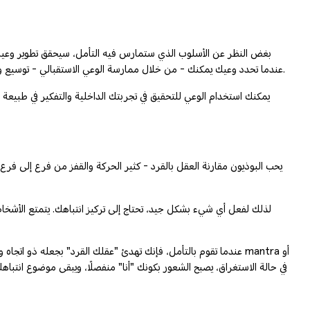
بغض النظر عن الأسلوب الذي ستمارس فيه التأمل، سيحقق تطوير وعيك وت
عندما تحدد وعيك يمكنك - من خلال ممارسة الوعي الاستقبالي - توسيع وعيك مثل الإضاءة المحيطة، لإلقاء الضوء على النطاق الكامل لتجربتك. بعد ذلك، يمكنك التركيز بشكل أكبر من أجل تنمية المشاعر الإيجابية والحالات الذهنية.
يمكنك استخدام الوعي للتحقيق في تجربتك الداخلية والتفكير في طبيعة ا
يحب البوذيون مقارنة العقل بالقرد - كثير الحركة والقفز من فرع إلى ف
لذلك لفعل أي شيء بشكل جيد، تحتاج إلى تركيز انتباهك. يتمتع الأشخاص ال
عندما تقوم بالتأمل، فإنك تهدئ "عقلك القرد" بجعله ذو اتجاه واحد ب