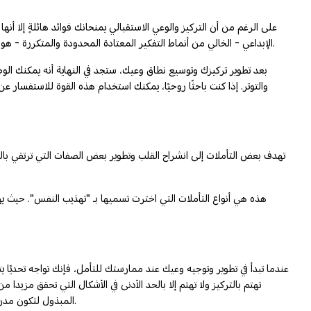
على الرغم من أن التركيز والوعي الاستقبالي يمنحانك فوائد هائلةٍ إلا 
الإبداعي - الخالي من أنماط التفكير المعتادة المحدودة والمتكررة - هو الذي يقدم حلولاً للمشكلات. هذا هو السبب في أن التأمل هو العنصر الرئيسي الذي يحول التأمل من تمرين مهدئ ومريح إلى وسيلة للحرية والتعبير الإبداعي.
بعد تطوير تركيزك وتوسيع نطاق وعيك، ستجد في النهاية أنه يمكنك ال
والتوتر. إذا كنت باحثًا روحيًا، يمكنك استخدام هذه القوة للاستفسار ع
تهدف بعض التأملات إلى انشراح القلب وتطوير بعض الصفات التي ترتقي بالحي
هذه هي أنواع التأملات التي اخترت تسميها بـ "تهذيب النفس". حيث يه
عندما تبدأ في تطوير وتوجيه وعيك عند ممارستك للتأمل، فإنك تواجه تحديً
تهتم بالتركيز ولا تهتم إلا بالحد الأدنى في الأشكال التي تحقق مزيد
المبذول لتكون مدركًا. أو قد يكون لديك هدف محدد للتأمل، مثل علاج مرض أو حل مشكلة نفسية مزعجة، ولا تشعر إلا بالانجذاب إلى الأساليب التي تساعدك على تحقيق أهدافك.