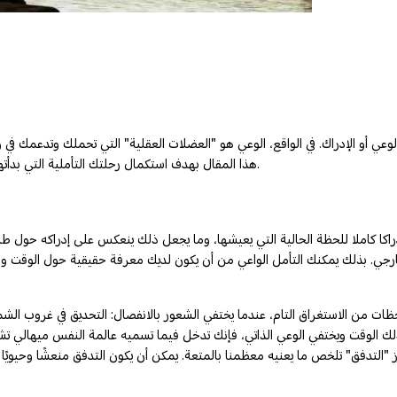
الوعي أو الإدراك. في الواقع، الوعي هو "العضلات العقلية" التي تحملك وتدعمك ف
هذا المقال بهدف استكمال رحلتك التأملية التي بدأتها في المقال السابق ما يلي: مفهوم التأمل الواعي، فوائده، ومتى تظهر نتائجه.
راكا كاملا للحظة الحالية التي يعيشها، وما يجعل ذلك ينعكس على إدراكه حول طبي
خارجي. بذلك يمكنك التأمل الواعي من أن يكون لديك معرفة حقيقية حول الوقت و
ظات من الاستغراق التام، عندما يختفي الشعور بالانفصال: التحديق في غروب الش
ك الوقت ويختفي الوعي الذاتي، فإنك تدخل فيما تسميه عالمة النفس ميهالي تشي