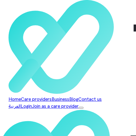
Home
Care providers
Business
Blog
Contact us
Join as a care provider
Login
العربية