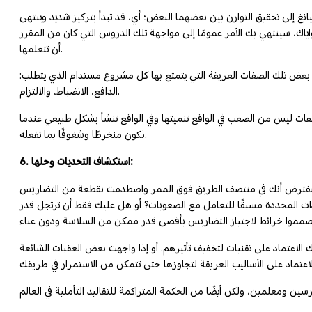
انغ إلى تحقيق التوازن بين بعضهما البعض؛ أي، قد تبدأ بتركيز شديد وينتهي
 نواياك، سينتهي بك الأمر عمومًا إلى مواجهة تلك الدروس التي كان من المقرر
أن تتعلمها.
ى بعض تلك الصفات العريقة التي يتمتع بها كل مشروع مستدام الذي يتطلب:
الدافع، الانضباط، والالتزام.
صفات ليس من الصعب في الواقع تنميتها وفي الواقع تنشأ بشكل طبيعي عندما
تكون منخرطًا وشغوفًا بما تفعله.
6. استكشاف التحديات وحلها:
ئدة. لنفترض أنك في منتصف الطريق فوق الممر واصطدمت بقطعة من التضاريس
ادات المحددة مسبقًا للتعامل مع الصعوبات؟ أو هل عليك فقط أن ترتجل قدر
 الاعتماد على تقنيات لتخفيف تأثيرهم. أو إذا واجهت بعض العقبات الشائعة