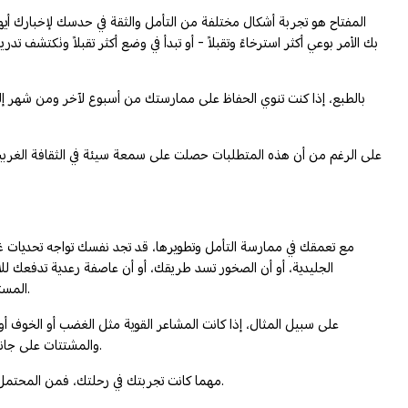
المفتاح هو تجربة أشكال مختلفة من التأمل والثقة في حدسك لإخبارك أيها 
بك الأمر بوعي أكثر استرخاءً وتقبلاً - أو تبدأ في وضع أكثر تقبلاً وتكتشف 
بالطبع، إذا كنت تنوي الحفاظ على ممارستك من أسبوع لآخر ومن شهر إلى
على الرغم من أن هذه المتطلبات حصلت على سمعة سيئة في الثقافة الغربية، 
مع تعمقك في ممارسة التأمل وتطويرها، قد تجد نفسك تواجه تحديات غي
الجليدية، أو أن الصخور تسد ​​طريقك، أو أن عاصفة رعدية تدفعك 
المستطاع؟ ببساطة الناس يتسلقون هذا الجبل منذ آلاف السنين، وقد صمموا أدوات وصمموا خرائط لاجتياز التضاريس بأقصى قدر ممكن من السلاسة ودون عناء.
على سبيل المثال، إذا كانت المشاعر القوية مثل الغضب أو الخوف أو
والمشتتات على جانب الطريق على طريق التأمل، مثل النعاس أو القلق أو النشوة أو الشك، فيمكنك الاعتماد على الأساليب العريقة لتجاوزها حتى تتمكن من الاستمرار في طريقك.
مهما كانت تجربتك في رحلتك، فمن المحتمل أن تجد إرشادات من الخبراء، مستمدة ليس فقط من التجربة الخاصة بهم كممارسين ومعلمين، ولكن أيضًا من الحكمة المتراكمة للتقاليد التأملية في العالم.