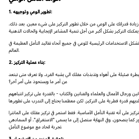
1. تطوير الوعي وتوجيهه:
زيادة قدراتك على الوعي من خلال تطوير التركيز على شيء معين. بعد ذلك،
تشكل الاستخدامات الرئيسية للوعي في جميع أنحاء تقاليد التأمل العظيمة في
العالم.
2. بناء عملية التركيز:
رة ضئيلة على أهواء وتذبذبات عقلك الي يشبه القرد، ولا تعرف متى تبتعد
عن أمر ما ويستحوذ على أمر آخر؟
ين ورجال الأعمال والعلماء والفنانين والكتاب - بالقدرة على تركيز انتباههم
لى أنه تقنية التأمل الأساسية. فقط استمر في تركيز عقلك على المانترا mantra أو
النهاية ستصل إلى ما يسمى "الاستغراق"، أو السمادهي Samadhi. في حالة الاستغراق، يصبح الشعور بكونك "أنا" منفصلًا، ويبقى موضوع انتباهك فقط. نتيجة لذلك، يمكن أن تؤدي ممارسة التركيز إلى
تجربة اتحاد مع موضوع التأمل.