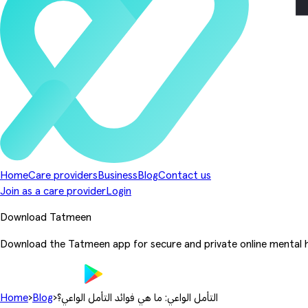
Home
Care providers
Business
Blog
Contact us
Join as a care provider
Login
Download Tatmeen
Download the Tatmeen app for secure and private online mental h
التأمل الواعي: ما هي فوائد التأمل الواعي؟
›
Blog
›
Home