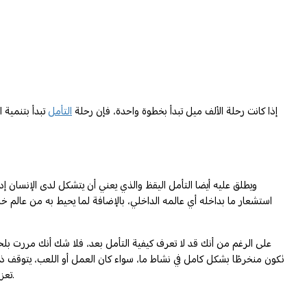
إذا كانت رحلة الألف ميل تبدأ بخطوة واحدة، فإن رحلة
التأمل
تبدأ بتنمية 
ويطلق عليه أيضا التأمل اليقظ والذي يعني أن يتشكل لدى الإنسان إد
استشعار ما بداخله أي عالمه الداخلي، بالإضافة لما يحيط به من عالم 
على الرغم من أنك قد لا تعرف كيفية التأمل بعد، فلا شك أنك مررت بلح
تكون منخرطًا بشكل كامل في نشاط ما، سواء كان العمل أو اللعب، يتوقف ذل
تعزز "التدفق" تلخص ما يعنيه معظمنا بالمتعة. يمكن أن يكون التدفق منعشًا وحيويًا بشكل غير عادي وحتى ذو مغزى عميق، وهو النتيجة الحتمية للتأمل الواعي.