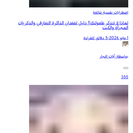
اضطرابات نفسية شائعة
لماذا لا تتذكر طفولتك؟ دليل لفقدان الذاكرة التفارقي والذكريات
المجزأة والكبت
1 مايو 2026
•
5 دقائق للقراءة
بواسطة:
آيات النجار
355