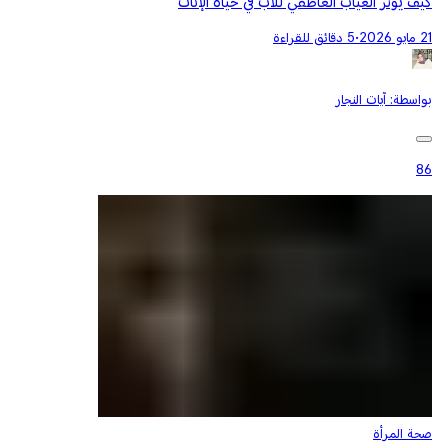
كيف يؤثر الغياب العاطفي للأب في حياة الإناث
21 مايو 2026
•
5 دقائق للقراءة
بواسطة:
آيات النجار
86
صحة المرأة