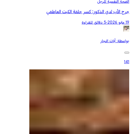
الصحة النفسية للرجل
جرح الأب لدى الذكور: كسر حلقة الكبت العاطفي
19 مايو 2026
•
5 دقائق للقراءة
بواسطة:
آيات النجار
141