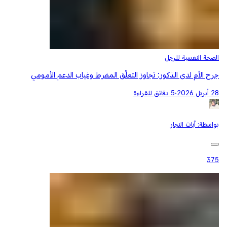
الصحة النفسية للرجل
جرح الأم لدى الذكور: تجاوز التعلّق المفرط وغياب الدعم الأمومي
28 أبريل 2026
•
5 دقائق للقراءة
بواسطة:
آيات النجار
375