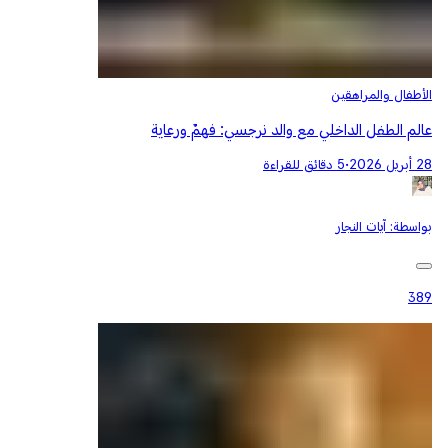
الأطفال والمراهقين
عالم الطفل الداخلي مع والد نرجسي: فهمٌ ورعاية
28 أبريل 2026
•
5 دقائق للقراءة
بواسطة:
آيات النجار
389