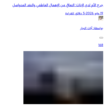
جرح الأم لدى الإناث: التعافي من الإهمال العاطفي والنقد المتواصل
19 مايو 2026
•
5 دقائق للقراءة
بواسطة:
آيات النجار
168