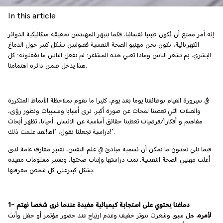
In this article
إنه أمر ممتع أن تكون طبيبا نفسانيا. فكما ينبهر المهندس بحقيقة ميكانيكية الدوائر
الكهربائية، نكون نحن مهنيو الصحة النفسية فضوليين بشكل كبير حول الدماغ
البشري. بم يشعر الناس وماذا تعني هذه المشاعر؛ لم يفعل الناس ما يفعلونه؛ كل
هذا يدخل ضمن دائرة اهتمامنا.
في سيرورة القيام بوظائفنا يوما بعد يوم، كثيرا ما نقوم بملاحظة الأنماط المتكررة
والصلات التي تعطينا لمحات عن صورة أكبر. نرى أسبابا ومسببات ونطور رؤى،
مفاهيم و أفكارا/فرضيات تعطينا حقائق أساسية عن الانسان. أحيانا، تظهر أبحاث
دراسية تجعلنا نقول، ‘اها!لقد علمت ذلك!’.
فيما يلي تجدون ما يمكن أن نسميه مبادئ في علم النفس، تعتبر معارف عامة لدى
أغلب مهنيي الصحة النفسية. تمت دراستها وإثبات صحتها، وتعتبر معلومات مفيدة
بشكل كبيرعلى كل شخص معرفتها.
1- دماغنا يحتوي على استجابة كيميائية مفيدة عندما نرى شخصا نهتم
لأمره.
هل سبق وشعرت بتوتر خفيف وعدم ارتياح عند حضور مؤتمر أو حفل وأنت