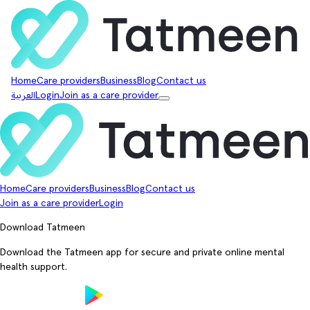
Home
Care providers
Business
Blog
Contact us
Join as a care provider
Login
العربية
Home
Care providers
Business
Blog
Contact us
Join as a care provider
Login
Download Tatmeen
Download the Tatmeen app for secure and private online mental
health support.