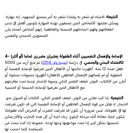
النتيجة:
الانتباه لم تشعر به ولماذا تشعر به أمر يستحق المجهود. إنه مهارة،
ويمكن تعلمها. الأشخاص الذين يتمتعون بهذه المهارة يكونون أفضل في تدبير
انفعالاتهم وفهم احتياجاتهم الجسدية والعاطفية. إنهم أشخاص أصحاء على
المستويين الجسدي والنفسي.
4- الإساءة والإهمال النفسيين أثناء الطفولة يعتبران مضرين تماما (أو أكثر)
كالاعتداء البدني والجنسي.
في دراسة (
سبينازولا، 2014
) تم تتبع أزيد من 5000
طفل لمدة 12 سنة، أظهرت نتائجها أن الأطفال الذين تعرضوا للإساءة النفسية أو
الشفوية أو تم إهمالهم (الإهمال العاطفي للأطفال) أظهروا مستويات مساوية أو
أعلى من الاكتئاب، التوتر، ضعف التقدير الذاتي وميولا للانتحار عندما تمت مقارنتهم
مع الأطفال الذين تعرضوا للإساءة الجسدية أو الجنسية.
النتيجية
: إذا كنت تعاني من التوتر، ضعف التقدير الذاتي، الاكتئاب أو الميول نحو
الانتحار، لا تقلل من قوة الإهمال العاطفي أو الإساءة النفسية التي قد تكون تعرضت
لها في طفولتك. ليس ضروريا أن تكون قد تعرضت للضرب أو التحرش أثناء طفولتك
ليكون لديك معاناة أثناء مرحلة البلوغ. رجاء انتبه أن كل هذه التجارب والآثار يمكن
تحسينها بشكل كبير إذا تمت مواجهتها وجها لوجه، خصوصا إذا كنت تبحث عن
المساعدة كلما احتجت لها.