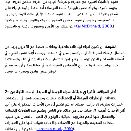
تقوم بأحاديث قصيرة مع معارف و غرباء؟ ثم، يدخل الغرفة شخص تعرفه جيدا
وتهتم لأمره، وفجأة تحس بارتياح؟ أثبتت الدراسات أنه لحظة وقوع عينيك على
شخص تعرفه وتكن له بعض الشعور، يقوم دماغك بإفراز مادة الاوكسيتوسين.
والاوكسيتوسين هرمون يقوم بخفض الشعور بالخوف والتوتر، ويزيد من قدرة
.)
Kai McDonald, 2008
تواصلك عبر الأعين وشعورك بالثقة و بالحفاوة. (
النتيجة:
ان تكون لديك ارتباطات عاطفية وعلاقات صحية مع الآخرين يزيد من
احتمال عيشك لتجربة افراز الاوكسيتوسين في دماغك، ويسبب أيضا نفس الشيء في
أدمغة الأشخاص الذين تهتم لأمرهم. إذن استثمار الوقت والجهد في بناء والمحافظة
على روابط صحية وقوية مع الأشخاص المتواجدين في حياتنا يمكن أن يساهم في
توفير عيش هادئ وصحي لنا جميعا.
2- أكثر المواقف تأثيرا في حياتنا، سواء الجيدة أو السيئة، ليست ناتجة عن
الإنجازات الفردية أو الإخفاقات
. ترقيات وظيفية، فشل في الامتحانات، raises،
خسارات تجارية؛ في دراسة حديثة، لم يتم تقييم أي من الأحداث المذكورة على أنها
أكثر الأحداث أهمية في حياتنا. بدلا من ذلك، قام الناس بتقييم بناء العلاقات الإنسانية
والانفصال عنها كأهم تجاربهم الحياتية . الوقوع في الحب، الانفصال عن حبيب،
اللحظات السعيدة والحزينة مع الأصدقاء والأحباب تفوقت كلها على الإنجازات
).
Jaremka et al., 2010
الفردية والإخفاقات. (