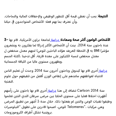
النتيجة
: يجب أن نعطي قيمة أقل للتطور الوظيفي والإخفاقات المالية والنجاحات،
وأن نعترف بما يهم فعلا؛ الأشخاص المتواجدون في حياتنا.
3- الأشخاص الواعون أكثر صحة وسعادة:
دراسة
لجامعة براون الأمريكية، قام بها
عدة باحثون سنة 2014، بينت أن الأشخاص الأكثر إدراكا لما يفكرون به ويشعرون
به في اللحظة (تعريف هؤلاء الباحثين للوعي) لديهم معدل منخفض ل BMI (مؤشر
كتلة الجسم)، معدل منخفض لنسبة الكليكوز على معدة فارغة، أقل تدخينا
ويظهرون مستوى عاليا من اللياقة الجسمانية.
دراسة
أخرى قام بها كيدويل وباحثون آخرون سنة 2014 وجدت أن تعليم الناس
الانتباه لعواطفهم ساعدهم على إنقاص الوزن أفضل من تثقيفهم حول علوم
التغذية.
تنضاف إلى هذا
دراسة
أخرى قام بها باحثون على رأسهم Carlson سنة 2014
أظهرت اختلافا فعليا على مستوى الخلايا بين مرضى سرطان الثدي الذين تعلموا
وطبقوا تقنيات الوعي والذين لم يفعلوا ذلك. خلال مدة 3 أشهر من تطبيق المرضى
للوعي، اصبحوا قادرين على تطويل “التيلوميرات Telomeres”، وهي مركبات
بروتينية تشكل أطراف الكروموزومات.