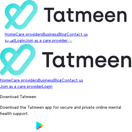
Home
Care providers
Business
Blog
Contact us
Join as a care provider
Login
العربية
Home
Care providers
Business
Blog
Contact us
Join as a care provider
Login
Download Tatmeen
Download the Tatmeen app for secure and private online mental
health support.