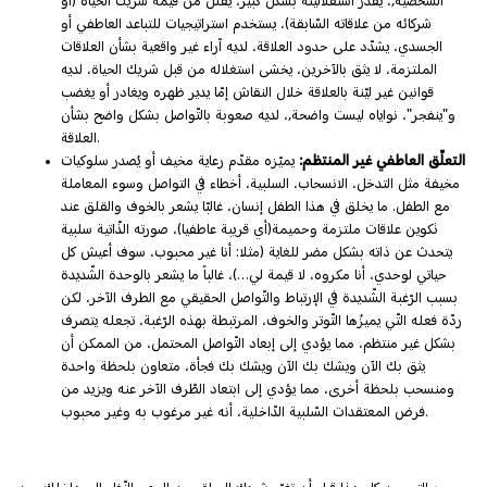
الشخصيّة,، يقدّر استقلاليّته بشكل كبير، يقلّل من قيمة شريك الحياة (أو
شركائه من علاقاته السّابقة)، يستخدم استراتيجيات للتباعد العاطفي أو
الجسدي، يشدّد على حدود العلاقة، لديه آراء غير واقعية بشأن العلاقات
الملتزمة، لا يثق بالآخرين، يخشى استغلاله من قبل شريك الحياة، لديه
قوانين غير ليّنة بالعلاقة خلال النقاش إمّا يدير ظهره ويغادر أو يغضب
و"ينفجر"، نواياه ليست واضحة,، لديه صعوبة بالتّواصل بشكل واضح بشأن
العلاقة.
التعلّق العاطفي غير المنتظم:
يميّزه مقدّم رعاية مخيف أو يُصدر سلوكيات
مخيفة مثل التدخل، الانسحاب، السلبية، أخطاء في التواصل وسوء المعاملة
مع الطفل. ما يخلق في هذا الطفل إنسان، غالبّا يشعر بالخوف والقلق عند
تكوين علاقات ملتزمة وحميمة(أي قريبة عاطفيا)، صورته الذّاتية سلبية
يتحدث عن ذاته بشكل مضر للغاية (مثلا: أنا غير محبوب، سوف أعيش كل
حياتي لوحدي، أنا مكروه، لا قيمة لي…)، غالباً ما يشعر بالوحدة الشّديدة
بسبب الرّغبة الشّديدة في الإرتباط والتّواصل الحقيقي مع الطرف الآخر، لكن
ردّة فعله التّي يميزُها التّوتر والخوف، المرتبطة بهذه الرّغبة، تجعله يتصرف
بشكل غير منتظم، مما يؤدي إلى إبعاد التّواصل المحتمل، من الممكن أن
يثق بك الآن ويشك بك الآن ويشك بك فجأة، متعاون بلحظة واحدة
ومنسحب بلحظة أخرى، مما يؤدي إلى ابتعاد الطّرف الآخر عنه ويزيد من
فرض المعتقدات السّلبية الدّاخلية، أنه غير مرغوب به وغير محبوب.