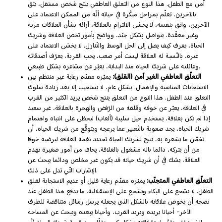
آمن مع الطفل. هذا النوع من التعلق العاطفي ينتج شخص مستقل، يثق
بالآخرين، تعلّم بمراحل مبكّرة في حياته أنّه من الممكن الاعتماد على
الآخرين، واثق بنفسه، لا يخشى الالتزام بالعلاقة، آرائه بشأن العلاقات مرنة
وغير معقّدة، يتواصل بشكل جيّد، وواضح بأمور تخص العلاقة وشريك
الحياة، يعرف كيف يصل إلى الحل الوسط والتّنازل. لا يخشى الاعتماد على
غيره، بالنّسبة له العلاقة ليست أمر صعب، يحب القربة، يعرّف أصدقائه
وعائلته على شريك الحياة منذ البداية، يعبّر عن مشاعره بشكل طبيعي.
التعلّق العاطفي الغير آمن (القلق):
يميّزه مقدّم رعاية غير منتظم بين
الاستجابات المناسبة والإهمال. بشكل عام، لا يستجيب إلا بعد زيادة سلوك
التعلق عند الطفل. هذا النوع من التعلق ينتج شخص يريد الكثير من القرب
في العلاقة، يعبّر عن خوفه وقلقه من الرّفض والهجرة بالعلاقة، غير سعيد
إذا لم يكن بعلاقة، يستخدم حيل سلبية (ألعاب) ليحظى على انتباه واهتمام
شريك الحياة، يجد صعوبة بالتّعبير عما يزعجه ويتوقّع من شريك الحياة، أن
تخمّن ما يشعره به، يتيح لشريك الحياة تحديد نغمة العلاقة ليرضيه خوفا
من أن يتركه، دائما باله مشغول بالعلاقة، يخاف من أمور صغيرة تهدم
العلاقة، يشك في أن شريك حياته قد يكون غير مخلص ودائما يبحث عن
الإشارات التّي تدل على ذلك.
التعلّق العاطفي المتجنّب:
يميّزه مقدّم رعاية قليل أو عديم الاستجابة لقلق
الطفل. لا يشجع على البكاء ويشجع على الإستقلالية. ما يدفع هذا الطفل عند
نضجه أن يخوض علاقاته بالشكل الذي يجعله يرسل رسائل متناقضة للطرف
الآخر- أحيانا يريده ويريد القرب، وأحيانا يبعده ويبحث عن المساحة