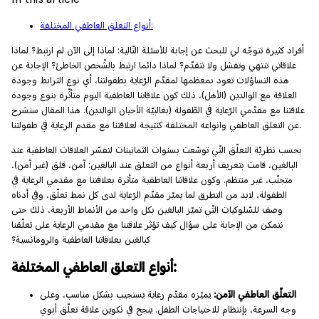
أنواع التعلق العاطفي المختلفة:
أفراد كثيرة تتوجّه لي للبحث عن إجابة للأسئلة التّالية: لماذا إلى الآن لم ارتبط؟ لماذا
علاقاتي تنتهي وتفشل ولا تتقدّم؟ لماذا دائما ارتبط بالشّخص الخاطئ؟ الإجابة عن
هذه التساؤلات تعود بمعظمها لمقدّم الرّعاية بطفولتنا، أي نوع الترابط وجودة
العلاقة مع الوالدين (الأهل)، ذلك كون علاقاتنا العاطفية اليوم متأثّرة بنوع وجودة
علاقتنا مع مقدّمي الرّعاية في الطّفولة (بغالبيّة الأحيان الوالدين). هذا المقال سنشرح
عن التعلق العاطفي وانواعه المختلفة كنتيجة لعلاقتنا مع مقدم الرعاية في طفولتنا.
بحسب نظريّة التعلّق التّي توسّعت بسنوات الثمانينات لتفسّر العلاقات العاطفية عند
البالغين، قامت بتعريف أربعة أنواع من التعلق عند البالغين: آمن، قلق (غير آمن)،
متجنّب، غير منتظم. وكون علاقاتنا العاطفية متأثرة بعلاقتنا مع مقدمي الرعاية في
الطفولة، لابد من التطرق لما يميّز مقدّم الرّعاية لدى كل نمط تعلّق، وفي أدناه
وصف للسّلوكيات التّي تميّز البالغين بكل واحد من الأنماط الأربعة، ذلك حتى
نتمكن من الإجابة على سؤال كيف تؤثر علاقتنا مع مقدمي الرعاية على تعلّقنا
كبالغين بعلاقاتنا العاطفية والرومانسية؟
أنواع التعلق العاطفي المختلفة:
التعلّق العاطفي الآمن:
يميّزه مقدّم رعاية يستجيب بشكل مناسب، وعلى
وجه السرعة، بإنتظام للاحتياجات الطفل. ينجح في تكوين علاقة تعلّق أبوي