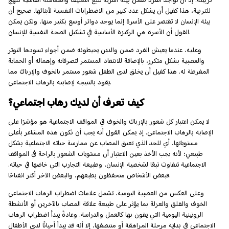
تربيته. إذ أن تواجد الفرد ضمن بيئة أسرية تتبع التعنيف والمعاملة القاسية كنهج
للتربية، هذا كفيل أن يشكل عدد كبير من الاضطرابات النفسية لأبنائها. صحيح أن
بيئة الإنسان لا تقتصر على الأسرة إنما يوجد دوائر أوسع بكثير منها، ولكن يمكن
القول أن الأسرة هي الركيزة الأساسية في تشكيل الصحة النفسية للإنسان.
وعليه، عندما يعيش الفرد ضمن والدين يحيطونه ضمن أجواء تسودها التوتر
والعصبية بشكل متكرر، بالإضافة للانتقاد المستمر لتصرفاته وإهماله أو الحماية
المفرطة له. هذا كفيل أن يخلق لدى الطفل شعور مستمر بالخوف والإرباك مما
يقود بالنتيجة لإصابته بالرهاب الاجتماعي.
كيف تعرف أن لديك رهاب اجتماعي؟
لا يمكن اعتبار كل شعور بالإرباك والخوف في المواقف الاجتماعية هو مؤشرًا على
الإصابة بالرهاب الاجتماعي. إذ يمكن القول أنه يجب أن تكون هذه المشاعر بأعلى
مستوياتها، أي للحد الذي تعيق المصاب عن ممارسة حياته الاجتماعية بشكل
طبيعي؛ لأنه يجب الأخذ بعين الاعتبار أن مستويات الشعور بالراحة في المواقف
الاجتماعية تتفاوت تبعًا لشخصية الإنسان، وطبيعة التجارب التي خاضها في حياته.
فبعض الأشخاص متحفظون بطبعهم، والبعض الآخر أكثر انفتاحًا.
وعلى العكس من العصبية اليومية، تشمل علامات اضطراب الرهاب الاجتماعي
الخوف والقلق والعزلة بما يؤثر على طبيعة علاقة المصاب بالآخرين أو الأنشطة
الروتينية اليومية التي يقون بها كالعمل والدراسة. وعادةً يبدأ اضطراب الرهاب
الاجتماعي في بداية مرحلة المراهقة أو منتصفها، إلا أنه قد يبدأ أحيانًا لدى الأطفال