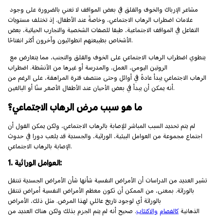
مشاعر الإرباك والخوف والقلق في بعض المواقف لا تعني بالضرورة على وجود
علامات اضطراب الرهاب الاجتماعي، وخاصةً عند الأطفال. إذ تختلف مستويات
التفاعل في المواقف الاجتماعية، طبقا للصفات الشخصية والتجارب الحياتية، بعض
الأشخاص بطبيعتهم انطوائيون وآخرون أكثر انفتاحًا.
ينطوي اضطراب الرهاب الاجتماعي على الخوف والقلق والتجنب، مما يتعارض مع
الروتين اليومي، العمل، والمدرسة أو غيرها من الأنشطة. اضطراب
الرهاب الاجتماعي يبدأ عادةً في أوائل وحتى منتصف فترة المراهقة، على الرغم من
أنه يمكن أن يبدأ في بعض الأحيان عند الأطفال الأصغر سنًا أو البالغين.
ما هو سبب مرض الرهاب الاجتماعي؟
لم يتم تحديد السبب المباشر للإصابة بالرهاب الاجتماعي، ولكن يمكن القول أن
اجتماع مجموعة من العوامل البيئية، الوراثية، والجسدية قد يلعب دورا في حدوث
الإصابة بالرهاب الاجتماعي.
1. العوامل الوراثية:
تشير العديد من الدراسات أن الأمراض النفسية شأنها شأن الأمراض الجسدية تنتقل
بالوراثة. بمعنى، من الممكن أن تكون معظم الأمراض النفسية أمراض تنتقل
بالوراثة أي لوجود تاريخ عائلي لهذا المرض. مثل ذلك، الأمراض
الذهانية
كالفصام
والاكتئاب
. صحيح أنه لم يتم الجزم بذلك ولكن هناك العديد من