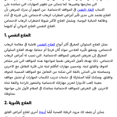
التي يمارسها وتغييرها. كما يتمكن من تطوير المهارات التي تساعده على
اكتساب
الثقة بالنفس
في المواقف الاجتماعية. من المهم أن يدرك المريض بأن
العلاج يعتمد على مدى تأثير أعراض اضطراب الرهاب الاجتماعي على قدرته في أداء
وظائفه الحياتية اليومية. ويشمل العلاج الأكثر شيوعًا لاضطراب الرهاب الاجتماعي
العلاجَ النفسي العلاج الدوائي أو كليهما.
1. العلاج النفسي:
يمثل العلاج السلوكي المعرفي أكثر أنواع
العلاج النفسي
فاعلية في معالجة الرهاب
الاجتماعي، ويحقق تأثيره العلاجي سواء أكان فرديًا أم جماعيًا. يهدف العلاج السلوكي
المعرفي إلى تعريض المريض للمواقف الاجتماعية، التي تسبب له أعراض الرهاب
الاجتماعي. ذلك بهدف تأهيل المريض نفسيًا لمواجهة هذه المواقف التي تثير مشاعر
الخوف والقلق لديه، وتحسين مهارات التأقلم لديه على فكرة التفاعل مع الآخرين
ومساعدته على التحلي بالثقة التي تمكنه من التعامل مع المواقف المسببة للخوف
والقلق. ويمكنك أيضًا المشاركة في جلسات تدريب لاكتساب المهارات أو تمثيل مواقف
معينة (لعب الأدوار) لتعزيز مهاراتك الاجتماعية والشعور بالراحة والثقة تجاه
الآخرين. فإن التعرض للمواقف الاجتماعية يساعدك في المقام الأول على مواجهة
مخاوفك.
2. العلاج بالأدوية:
يمكن أن يصف لك مزود الرعاية الصحية أيضًا
أدوية
أخرى لعلاج أعراض القلق