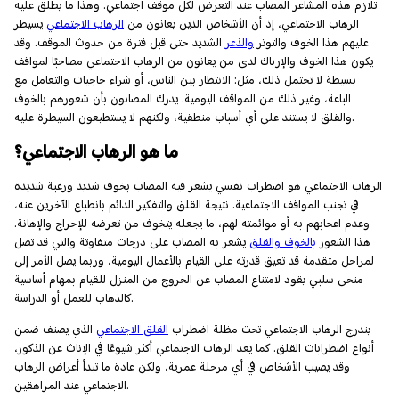
تلازم هذه المشاعر المصاب عند التعرض لكل موقف اجتماعي. وهذا ما يطلق عليه
الرهاب الاجتماعي، إذ أن الأشخاص الذين يعانون من
الرهاب الاجتماعي
يسيطر
عليهم هذا الخوف والتوتر
والذعر
الشديد حتى قبل فترة من حدوث الموقف. وقد
يكون هذا الخوف والإرباك لدى من يعانون من الرهاب الاجتماعي مصاحبًا لمواقف
بسيطة لا تحتمل ذلك، مثل: الانتظار بين الناس، أو شراء حاجيات والتعامل مع
الباعة، وغير ذلك من المواقف اليومية. يدرك المصابون بأن شعورهم بالخوف
والقلق لا يستند على أي أسباب منطقية، ولكنهم لا يستطيعون السيطرة عليه.
ما هو الرهاب الاجتماعي؟
الرهاب الاجتماعي هو اضطراب نفسي يشعر فيه المصاب بخوف شديد ورغبة شديدة
في تجنب المواقف الاجتماعية. نتيجة القلق والتفكير الدائم بانطباع الآخرين عنه،
وعدم اعجابهم به أو موائمته لهم، ما يجعله يتخوف من تعرضه للإحراج والإهانة.
هذا الشعور
بالخوف والقلق
يشعر به المصاب على درجات متفاوتة والتي قد تصل
لمراحل متقدمة قد تعيق قدرته على القيام بالأعمال اليومية، وربما يصل الأمر إلى
منحى سلبي يقود لامتناع المصاب عن الخروج من المنزل للقيام بمهام أساسية
كالذهاب للعمل أو الدراسة.
يندرج الرهاب الاجتماعي تحت مظلة اضطراب
القلق الاجتماعي
الذي يصنف ضمن
أنواع اضطرابات القلق. كما يعد الرهاب الاجتماعي أكثر شيوعًا في الإناث عن الذكور،
وقد يصيب الأشخاص في أي مرحلة عمرية، ولكن عادة ما تبدأ أعراض الرهاب
الاجتماعي عند المراهقين.