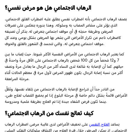
الرهاب الاجتماعي هل هو مرض نفسي؟
يصنف الرهاب الاجتماعي بأنه اضطراب نفسي يطلق عليه اضطراب القلق الاجتماعي.
الذي يؤثر على مشاعر المصاب به وسلوكه، وهذا بدوره ينعكس على تصرفات
المريض وطريقة حديثه في أي موقف اجتماعي يتعرض له. يذكر أن تصنيفه
كاضطراب ناجم عن تكرار الأعراض التي يشعر بها المريض بشكل يومي وعند كل
موقف اجتماعي يتعرض له، والتي تتجسد في الشعور بالقلق والخوف.
كما يعتبر الرهاب الاجتماعي من الأمراض النفسية الأكثر شيوعا، حيث يُصاب ما بين
7 و12 شخصاً من كل 100 شخص بالرهاب الاجتماعي على الأقل مرةً واحدةً في
حياتهم. كما أن الإصابة به شائعة لدى النساء أكثر من الرجال ما يعادل مرةً ونصف
أكثر من نسبة إصابة الرجال. يكون ظهور المرض لأول مرة في معظم الحالات أثناء
مرحلة المراهقة.
من النادر جداً أن تتراجع الإصابة بالرهاب الاجتماعي من تِلقاء نفسها، وتَظَلّ
الأعراض قائمةً بشكل دائم خاصة في مرحلة البلوغ إذا لم يخضع المُصاب لعلاج طبي،
بينما تكون فرص الشفاء جيدة إذا تم العلاج بطريقة علمية ومدروسة.
كيف تعالج نفسك من الرهاب الاجتماعي؟
يساعد
العلاج النفسي
على تخفيف الأعراض لدى غالبية مرضى اضطراب الرهاب
الاجتماعي، إذ يمكن المريض خلال فترة العلاج من اكتشاف سلوكيات التفكير السلبي