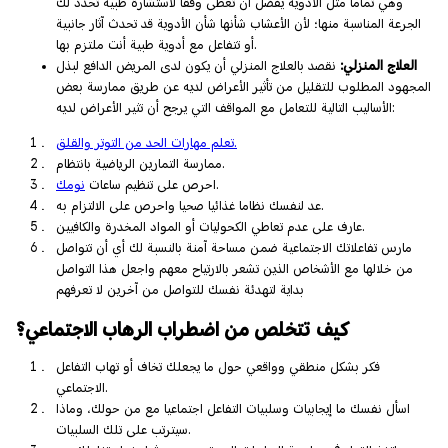
وهي تماما مثل الأدوية يفضل أن تعطى وفقا لاستشارة طبية تحدد لك
الجرعة المناسبة منها؛ لأن الأعشاب شأنها شأن الأدوية قد تحدث آثار جانبية
أو تتفاعل مع أدوية طبية أنت ملتزم بها.
العلاج المنزلي:
نقصد بالعلاج المنزلي أن يكون لدى المريض الدافع لبذل
المجهود المطلوب للتقليل من تأثير الأعراض لديه عن طريق ممارسة بعض
الأساليب التالية للتعامل مع المواقف التي يرجح أن تثير الأعراض لديه:
تعلم مهارات الحد من التوتر والقلق.
ممارسة التمارين الرياضية بانتظام.
.
احرص على تنظيم ساعات
نومك
عد لنفسك نظاما غذائيا صحيا واحرص على الالتزام به.
عارف على عدم تعاطي الكحوليات أو المواد المخدرة والكافيين.
مارس تفاعلاتك الاجتماعية ضمن مساحة آمنة بالنسبة لك أي أن تتواصل
من خلالها مع الأشخاص الذين تشعر بالارتياح معهم واجعل هذا التواصل
بداية لتهدئة نفسك للتواصل من آخرين لا تعرفهم
كيف تتخلص من اضطراب الرهاب الاجتماعي؟
فكر بشكل منطقي وواقعي حول ما يجعلك تخاف أو تهاب التفاعل
الاجتماعي.
اسأل نفسك ما إيجابيات وسلبيات التفاعل اجتماعيا مع من حولك، وماذا
سيترتب على تلك السلبيات.