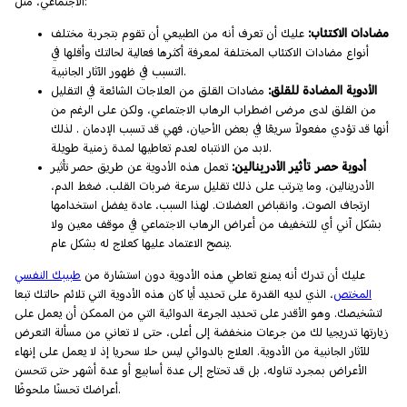
الاجتماعي، مثل:
مضادات الاكتئاب:
عليك أن تعرف أنه من الطبيعي أن تقوم بتجربة مختلف
أنواع مضادات الاكتئاب المختلفة لمعرفة أكثرها فعالية لحالتك وأقلها في
التسبب في ظهور الآثار الجانبية.
الأدوية المضادة للقلق:
مضادات القلق من العلاجات الشائعة في التقليل
من القلق لدى مرضى اضطراب الرهاب الاجتماعي، ولكن على الرغم من
أنها قد تؤدي مفعولاً سريعًا في بعض الأحيان، فهي قد تسبب الإدمان . لذلك
لابد من الانتباه لعدم تعاطيها لمدة زمنية طويلة.
أدوية حصر تأثير الأدرينالين:
تعمل هذه الأدوية عن طريق حصر تأثير
الأدرينالين، وما يترتب على ذلك تقليل سرعة ضربات القلب، ضغط الدم،
ارتجاف الصوت، وانقباض العضلات. لهذا السبب، عادة يفضل استخدامها
بشكل آني أي للتخفيف من أعراض الرهاب الاجتماعي في موقف معين ولا
ينصح الاعتماد عليها كعلاج له بشكل عام.
عليك أن تدرك أنه يمنع تعاطي هذه الأدوية دون استشارة من
طبيبك النفسي
المختص
، الذي لديه القدرة على تحديد أيا كان هذه الأدوية التي تلائم حالتك تبعا
لتشخيصك. وهو الأقدر على تحديد الجرعة الدوائية التي من الممكن أن يعمل على
زيارتها تدريجيا لك من جرعات منخفضة إلى أعلى، حتى لا تعاني من مسألة التعرض
للآثار الجانبية من الأدوية. العلاج بالدوائي ليس حلا سحريا إذ لا يعمل على إنهاء
الأعراض بمجرد تناوله، بل قد تحتاج إلى عدة أسابيع أو عدة أشهر حتى تتحسن
أعراضك تحسنًا ملحوظًا.