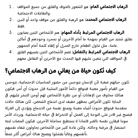
الرهاب الاجتماعي العام:
هو الشعور بالخوف والقلق من جميع المواقف
والتفاعلات الاجتماعية.
الرهاب الاجتماعي المحدد:
هو الرهبة والقلق من موقف واحد أو اثنين
فقط.
الرهاب الاجتماعي المرتبط بأداء المهام:
هم الأشخاص الذين يصابون
بقلق شديد من القيام بمهمة ما أمام الآخرين أو بمجرد وجودهم في أماكن
عامة، مثل تناول الطعام خارج المنزل أو إلقاء كلمة أمام الجمهور.
الرهاب الاجتماعي المرتبط بالتفاعل:
تضم الأشخاص الذين يصيبهم القلق
في المواقف التي يتعين عليهم فيها التحدث مع الآخرين أو التفاعل معهم.
كيف تكون حياة من يعاني من الرهاب الاجتماعي؟
تكون حياتهم صعبة لأن الإنسان يتوجس من حضور المناسبات الاجتماعية، يتوجس
من القيام بأمور معينة فيتوقع دائماً الأمور السلبية قبل حدوث أي أمر، فيكون
هنالك مخاوف من الإهانات أو من نظرة الأشخاص لهم أومن التنمر عليهم. في
البداية تكون الأعراض بمظهر خفيف لدى اندماج الشخص، لكن هنالك حالات
متقدمة فيتوقع حدوث أشياء معينة ويمنع نفسه من الاندماج ويؤدي إلى العزلة
فيصبح غير قادر على التوجه إلى العمل أو الانخراط في حياته الاجتماعية. ويزداد الأمر
سوءا فيقارن نفسه بالغير فلماذا لا يستطيع مجاملة الآخرين. فيكون المصاب لديه
استبصار في مرضه وحالته، ولكن عادة كثير من الأشخاص يحاولون شفاء نفسهم
بأنفسهم وغالباً يفشلوا ويصبح هناك أعراض أكثر عمقاً.