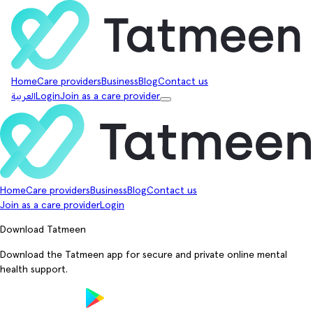
Home
Care providers
Business
Blog
Contact us
Join as a care provider
Login
العربية
Home
Care providers
Business
Blog
Contact us
Join as a care provider
Login
Download Tatmeen
Download the Tatmeen app for secure and private online mental
health support.