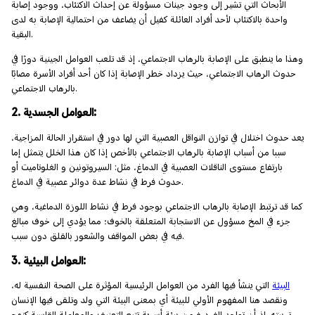
الأبحاث التي تشير إلى وجود جينات مسؤولة عن إحداث الاكتئاب، ووجود إصابة
واحدة بالاكتئاب لأحد أفراد العائلة كفيل أن يضاعف من احتمالية الإصابة به لدى
البقية.
وهذا ما ينطبق على الإصابة بالرهاب الاجتماعي، إذ قد تلعب العوامل الجينية دورًا في
حدوث الرهاب الاجتماعي، حيث يزداد خطر الإصابة إذا كان أحد أفراد الأسرة مصابًا
بالرهاب الاجتماعي.
2. العوامل الجسدية:
يعد حدوث اختلال في توازن النواقل العصبية التي لها دور في استقرار الحالة المزاجية،
سببا من أسباب الإصابة بالرهاب الاجتماعي بالأخص إذا كان هذا الخلل يتمثل إما
بارتفاع مستوى الناقلات العصبية في الدماغ، مثل: السيروتونين و الغلوتاميت أو
حدوث فرط في نشاط عدة دوائر عصبية في الدماغ.
كما قد ترتبط الإصابة بالرهاب الاجتماعي بوجود فرط في نشاط اللوزة الدماغية، وهي
جزء في المخ مسؤول عن الاستجابة المتعلقة بالخوف؛ مما يؤدي إلى خوف مبالغ
فيه في بعض المواقف والشعور بالقلق دون سبب.
3. العوامل البيئية:
البيئة
التي ينشأ فيها الفرد من العوامل الرئيسية المؤثرة على الصحة النفسية له،
ونقصد هنا المفهوم الأولي للبيئة أي بمعنى البيئة التي ولد وتلقى فيها الإنسان