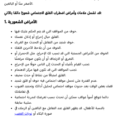
الأصغر سنًا أو البالغين.
قد تشمل علامات وأعراض اضطراب القلق الاجتماعي شعورًا دائمًا بالآتي:
1. الأعراض الشعورية:
خوف من المواقف التي قد يتم الحكم عليك فيها.
القلق حيال إحراج أو إذلال نفسك.
خوف شديد من التفاعل أو التحدث مع الغرباء.
الخوف من أن يلاحظ الآخرين قلقك.
الخوف من الأعراض الجسدية التي قد تسبب لك الإحراج، مثل الاحمرار أو
التعرق أو الارتجاف أو أن يكون صوتك مرتعشًا.
تجنب القيام بأشياء أو التحدث إلى الناس خوفًا من الإحراج.
تجنب المواقف التي قد تكون فيها مركز الاهتمام.
القلق استباقًا من نشاط أو حدث مخيف.
عدم القدرة على تحمل موقف اجتماعي فيه خوف أو قلق شديد.
قضاء بعض الوقت بعد حدوث موقف اجتماعي لتحليل أدائك وتحديد العيوب
في تفاعلاتك.
دائما تتوقع أسوأ عواقب ممكن أن تحدث بسبب تعرضك لتجربة اجتماعية
سلبية سابقة.
بالنسبة للأطفال، قد يظهر القلق عند التفاعل مع البالغين أو الزملاء في
صورة البكاء أو
نوبات الغضب