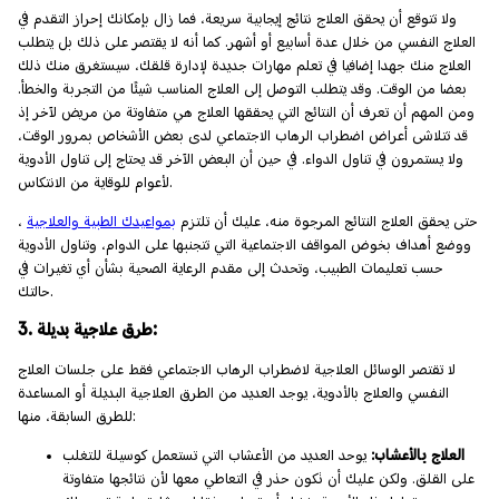
ولا تتوقع أن يحقق العلاج نتائج إيجابية سريعة، فما زال بإمكانك إحراز التقدم في
العلاج النفسي من خلال عدة أسابيع أو أشهر. كما أنه لا يقتصر على ذلك بل يتطلب
العلاج منك جهدا إضافيا في تعلم مهارات جديدة لإدارة قلقك، سيستغرق منك ذلك
بعضا من الوقت. وقد يتطلب التوصل إلى العلاج المناسب شيئًا من التجربة والخطأ.
ومن المهم أن تعرف أن النتائج التي يحققها العلاج هي متفاوتة من مريض لآخر إذ
قد تتلاشى أعراض اضطراب الرهاب الاجتماعي لدى بعض الأشخاص بمرور الوقت،
ولا يستمرون في تناول الدواء. في حين أن البعض الآخر قد يحتاج إلى تناول الأدوية
لأعوام للوقاية من الانتكاس.
حتى يحقق العلاج النتائج المرجوة منه، عليك أن تلتزم
بمواعيدك الطبية والعلاجية
،
ووضع أهداف بخوض المواقف الاجتماعية التي تتجنبها على الدوام، وتناول الأدوية
حسب تعليمات الطبيب، وتحدث إلى مقدم الرعاية الصحية بشأن أي تغيرات في
حالتك.
3. طرق علاجية بديلة:
لا تقتصر الوسائل العلاجية لاضطراب الرهاب الاجتماعي فقط على جلسات العلاج
النفسي والعلاج بالأدوية، يوجد العديد من الطرق العلاجية البديلة أو المساعدة
للطرق السابقة، منها:
العلاج بالأعشاب:
يوحد العديد من الأعشاب التي تستعمل كوسيلة للتغلب
على القلق. ولكن عليك أن تكون حذر في التعاطي معها لأن نتائجها متفاوتة