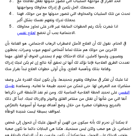
اتخذ القرار في مواجهة السلبيات التي تتصور حدوثها بفعل تفاعلك مع
مجتمعك. الحل يكمن في إدراك مخاوفك ومواجهتها.
تحدث عن تلك السلبيات والمخاوف التي تتصور حدوثها مع من حولك، فهذا
يجعلك تدرك وتفهم نفسك بشكل أكبر.
اذا شعرت بأنك رغم الخطوات السابقة غير قادر على تجاوز مخاوفك
.
الاجتماعية يجب أن تخضع
لعلاج نفسي
في الختام، نقول لك أن العلاج الأمثل لاضطراب الرهاب الاجتماعي، هو القناعة بأن
الآخرين من حولك هم مثلك تماما أشخاص لديهم عيوب وميزات، يخطئون
ويصيبون وليسوا كاملين، لذلك الاحتكاك بهم لا يستدعي الخوف أو القلق. مهما
تعددت الطرق العلاجية فإننا نؤكد لك أنها لن تحقق أية نتائج إن لم يكن لديك إدراك
وقناعة بذلك وبأهمية العلاج، وبأن أولى خطوات العلاج تبدأ بقرار منك.
لذا عليك أن تفكر في مخاوفك وتقوم بتحديدها، وأن يكون لديك القدرة على وصف
مشاعرك عند التعرض لها. حتى تتمكن من تحديد طبيعة ما تعانيه، ومساعدة
طبيبك
النفسي
على تحديد الخطة العلاجية المناسبة لك. ومن ثم نفذ الأنشطة التي ذكرناها
آنفا التي من شأنها أن تقلل من مشاعر القلق والتوتر والإرباك لديك. ابدأ كل ذلك
بالتدريج وبخطوات صغيرة من خلال وضع أهداف يومية أو أسبوعية بالتعرُّض
لمواقف بسيطة ليست شديدة الوطأة.
لا يمكننا أن نجزم لك بأنه سيكون من الهين أو السهل عليك أن تتحول إلى شخص
اجتماعي، بل هو صعب ولكن ليس مستحيلا، هكذا هي البدايات دائما ما تكون صعبة
وتختبر قدرتك على التحمل. وما يمكننا أن نكون جازمين به أن التزامك بالبداية هو