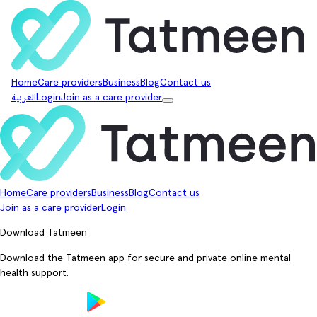
Home
Care providers
Business
Blog
Contact us
Join as a care provider
Login
العربية
Home
Care providers
Business
Blog
Contact us
Join as a care provider
Login
Download Tatmeen
Download the Tatmeen app for secure and private online mental
health support.