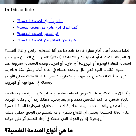
In this article
ما هي أنواع الصدمة النفسية؟
كيف اعرف أني أعاني من صدمة نفسية؟
كم تستمر الصدمة النفسية؟
هل يمكن الشفاء من الصدمة النفسية؟
لماذا نتجمد أحيانا أمام سيارة قادمة باتجاهنا مع أننا نستطيع الركض وإنقاذ أنفسنا؟
في المواقف الصادمة أو التجارب غير الاعتيادية (الخطر) يعمل دماغ الإنسان من خلال
استجابة البقاء (الهجوم أو الهروب) أي حارب أو اهرب، وهذه الاستجابة معروفة عند
جميع الكائنات الحية ففي حال وجدت نفسك في الغابة أمام وحش مثلا فإنك إما
ستهرب؛ لأنك لا تستطيع مواجهته أو ستحاربه لتقضي عليه، فدماغك يعطي الأوامر
لجسدك في المواجهة أو الهروب.
ولكننا في حالات كثيرة عند التعرض لموقف صادم أو خطير مثل سيارة مسرعة قادمة
باتجاه شخص ما، نجد الشخص تجمد ولم يعد يتحرك مطلقا رغم أن بإمكانه الهرب،
إلا أنه يبقى واقفا مندهشا ومتجمدا؛ وذلك بسبب طغيان (سيطرة) الحالة النفسية
على الحالة الجسدية بمعنى أن الدماغ يعطي أوامر للجسم بأن الوضع خطير، وعليه
أن يتحرك إلا أن الخوف الذي انبعث في أرجاء الجسم أثر على حركته.
ما هي أنواع الصدمة النفسية؟