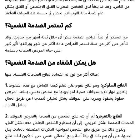
من الناس، وهنا قد ينشأ لدى الشخص اضطراب القلق الاجتماعي أو القلق بشكل
عام نتيجة حالة التوتر التي تحصل في جسمه عند الموقف الضاغط
كم تستمر الصدمة النفسية؟
من الممكن أن تبدأ أعراض الصدمة مبكرا أي خلال ثلاثة أشهر من حدوثها، وقد
تتأخر حتى أكثر من سنة. تستمر الأعراض عادة لأكثر من شهر ويرافقها تأثير كبير
على حياة المريض المصاب بالصدمة.
هل يمكن الشفاء من الصدمة النفسية؟
هناك أكثر من نوع تم اعتماده لعلاج الصدمات النفسية، منها:
1. العلاج السلوكي:
وهو علاج يقوم على تعلم كيفية التعامل مع هذه الضغوط
وتطوير مهارات واستجابات صحية لمواجهتها مع مختص نفسي، يساعد المريض
خطوة بخطوة ويدربه على المواقف بشكل تمثيلي (نمذجة) عن طريق الخيال
وتبادل الأدوار.
2. العلاج بالتعرض:
أي أن يتم علاج الشخص من الصدمة بالتعرض للموقف
المحدث للصدمة بشكل تدريجي، إلى أن يستطيع الشخص التعامل معه بشكل كامل.
ويكون ذلك عن طريق دفع الشخص لمواجهة الذكريات المتعلقة بالحادث بدل
تجنبها، على أن يتم ذلك في بيئة آمنة ومع أخصائي نفسي حتى لا يكون لذلك نتائج