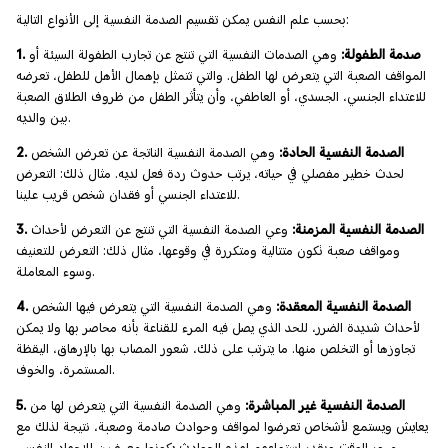
بحسب علم النفس يمكن تقسيم الصدمة النفسية إلى الأنواع التالية:
1. صدمة الطفولة:
وهي الصدمات النفسية التي تنتج عن تجارب الطفولة السيئة أو
المواقف الصعبة التي يتعرض لها الطفل. والتي تتمثل بإهمال الأهل للطفل، تعرضه
للاعتداء الجنسي، الجسدي، أو العاطفي، وأن يتأثر الطفل من ظروف الطلاق الصعبة
بين والديه.
2. الصدمة النفسية الحادة:
وهي الصدمة النفسية الناتجة عن تعرض الشخص
لحدث خطير مفصلي في حياته، يرتب حدوث ردة فعل لديه. مثال ذلك: التعرض
للاعتداء الجنسي أو فقدان شخص قريب علينا.
3. الصدمة النفسية المزمنة:
وعي الصدمة النفسية التي تنتج عن التعرض لأحداث
ومواقف صعبة تكون متتالية ومتكررة في وقوعها، مثال ذلك: التعرض للتعنيف
وسوء المعاملة.
4. الصدمة النفسية المعقدة:
وهي الصدمة النفسية التي يتعرض فيها الشخص
لأحداث شديدة الضرر، للحد الذي يصل فيه المرء للقناعة بأنه محاصر بها ولا يمكن
تجاوزها أو التخلص منها. ما يترتب على ذلك، شعور المصاب بها بالإرهاق، اليقظة
المستمرة، والخوف.
5. الصدمة النفسية غير المباشرة:
وهي الصدمة النفسية التي يتعرض لها من
يعايش ويستمع لأشخاص تعرضوا لمواقف وحوادث صادمة وصعبة، نتيجة لذلك مع
مرور الوقت وبقدر استماعهم لهذه الحوادث يكونوا معرضين للإجهاد النفسي