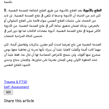
عكسية.
3. العلاج بالأدوية:
يعد العلاج بالأدوية من طرق العلاج الشائعة للصدمة النفسية،
لكن لابد من الانتباه أن الأدوية وحدها لا تكفي في علاج الصدمة النفسية، بل لابد
من الاعتماد على جلسات العلاج النفسي سواء قائمة على العلاج السلوكي أو
بالتعرض؛ وذلك لضمان تحقيق نجاعة أكبر في علاج الصدمة النفسية. من الأدوية
الأكثر شيوعا في علاج الصدمة النفسية، أدوية مضادات الاكتئاب لما لها دور كبير في
تحسين الحالة المزاجية للمصاب.
الصدمة النفسية هي نتاج تعرضنا لحدث أليم مقترن بذكريات وتفاصيل أليمة، لكن
مهما كانت أليمة وأثقلت كاهلنا. علينا أن ندرك بأنها تجربة إن تعاطينا معها بوعي
سنخرج منها أقوياء، ولن نسمح للأعراض المصاحبة لها أن تنال منا، فقط علينا أن
نتخذ الخطوة الأولى وهي الإيمان بقدرتنا على تجاوزها، والإيمان بنجاح وجدى
اللجوء للعلاج النفسي.
Trauma & PTSD
Self-Assessment
980
Share this article