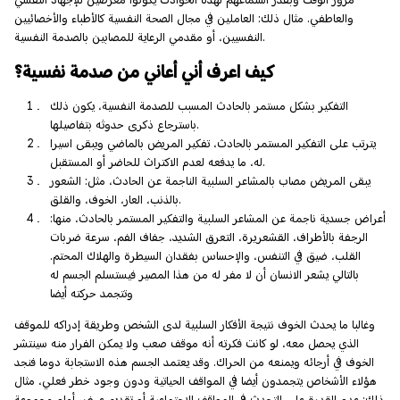
والعاطفي. مثال ذلك: العاملين في مجال الصحة النفسية كالأطباء والأخصائيين
النفسيين، أو مقدمي الرعاية للمصابين بالصدمة النفسية.
كيف اعرف أني أعاني من صدمة نفسية؟
التفكير بشكل مستمر بالحادث المسبب للصدمة النفسية، يكون ذلك
باسترجاع ذكرى حدوثه بتفاصيلها.
يترتب على التفكير المستمر بالحادث، تفكير المريض بالماضي ويبقى اسيرا
له، ما يدفعه لعدم الاكتراث للحاضر أو المستقبل.
يبقى المريض مصاب بالمشاعر السلبية الناجمة عن الحادث، مثل: الشعور
بالذنب، العار، الخوف، والقلق.
أعراض جسدية ناجمة عن المشاعر السلبية والتفكير المستمر بالحادث، منها:
الرجفة بالأطراف، القشعريرة، التعرق الشديد، جفاف الفم، سرعة ضربات
القلب، ضيق في التنفس، والإحساس بفقدان السيطرة والهلاك المحتم.
بالتالي يشعر الانسان أن لا مفر له من هذا المصير فيستسلم الجسم له
وتتجمد حركته أيضا
وغالبا ما يحدث الخوف نتيجة الأفكار السلبية لدى الشخص وطريقة إدراكه للموقف
الذي يحصل معه، لو كانت فكرته أنه موقف صعب ولا يمكن الفرار منه سينتشر
الخوف في أرجائه ويمنعه من الحراك. وقد يعتمد الجسم هذه الاستجابة دوما فنجد
هؤلاء الأشخاص يتجمدون أيضا في المواقف الحياتية ودون وجود خطر فعلي، مثال
ذلك: عدم القدرة على التحدث في المواقف الاجتماعية أو تقديم عرض أمام مجموعة