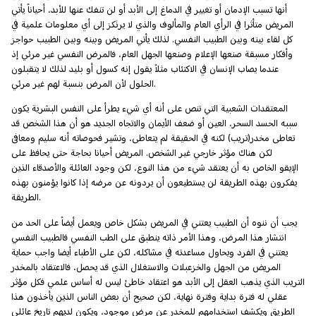
أنها تسبب الإدمان أو تغيير في الدماغ إلى الأبد أو لن تنفك عنها للأبد، أحياناً يأتي
المريض متأثرا في الرأي العام والمألوف والذي لا يرتكز إلى أي معلومات علمية في
كل لقاء بينه وبين الطبيب النفسي. لذلك يأتي المريض وبينه وبين الطبيب حواجز
وأفكار مسبقة صنعها الإعلام وصنعها الجهل العام، فالمرض النفسي غير مرئي إذ
عندما يصاب الإنسان في الاكتئاب مثلاً يقول إنه كسول أو بليد لذلك لا يتقبلون
الحلول لأن المرض بنسبة لهم غير مرئي.
المعتقدات الشعبية التي تنص على أنه أي شيء يطرأ على النفس البشرية يكون
سببه الحسد السحر، العين أو ضعف الأيمان والاتجاه الجديد هو أن هذا الشخص قد
تعاطى مخدر(تريب) لكنه في الحقيقة لم يتعاطى، وتشير فحوصاته أنه سليم ومعافى
لكن هناك مؤثر خارجي غير الشخص. المريض أحيانا بحاجة حتى يحافظ على
الإيقو الخاص به أن يعتقد شيء من هذا النوع، لكن وجود العائلة والأصدقاء الذين
يفكرون بهذه الطريقة لن يستطيعون أن يردونه عن مرضه إذا كانوا يؤمنون بهذه
الطريقة.
يجب أن ننوه أن الطبيب يعتني في المريض بشكل خاص ويعمل أيضاً على الحد من
انتشار هذا المرض، وهذا الأمر ذاته ينطبق على الطب النفسي فالطبيب النفسي
يعتني في الفرد ويحاول مساعدته في مشاكله، لكن على الأطباء أيضا واجب حماية
المريض من الجهل والخزعبلات والاستغلال الذي قد يحصل، فالاعتقاد بالمخدر
التريب الذي يذهب العقل إلى الأبد هو اعتقاد خاطئ ليس له أساس علمي فكل مؤثر
عقلي له فترة بداية وفترة نهاية، لكن صحيح أن بعض الناس الذين يأخذون هذا
الطريق ويكشف استخدامهم للمخدر عن مرض موجود، ويكون لديهم تاريخ عائلي