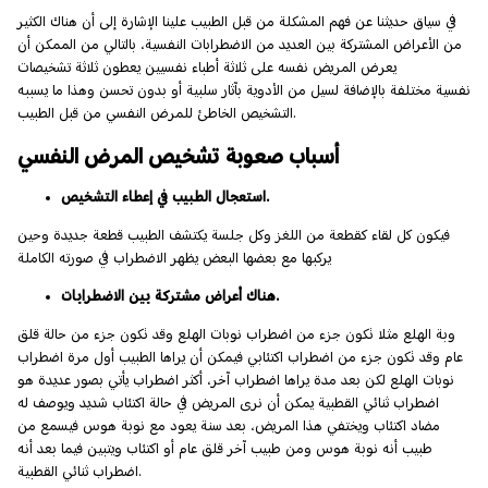
في سياق حديثنا عن فهم المشكلة من قبل الطبيب علينا الإشارة إلى أن هناك الكثير
من الأعراض المشتركة بين العديد من الاضطرابات النفسية، بالتالي من الممكن أن
يعرض المريض نفسه على ثلاثة أطباء نفسيين يعطون ثلاثة تشخيصات
نفسية مختلفة بالإضافة لسيل من الأدوية بآثار سلبية أو بدون تحسن وهذا ما يسببه
التشخيص الخاطئ للمرض النفسي من قبل الطبيب.
أسباب صعوبة تشخيص المرض النفسي
استعجال الطبيب في إعطاء التشخيص.
فيكون كل لقاء كقطعة من اللغز وكل جلسة يكتشف الطبيب قطعة جديدة وحين
يركبها مع بعضها البعض يظهر الاضطراب في صورته الكاملة
هناك أعراض مشتركة بين الاضطرابات.
وبة الهلع مثلا تكون جزء من اضطراب نوبات الهلع وقد تكون جزء من حالة قلق
عام وقد تكون جزء من اضطراب اكتئابي فيمكن أن يراها الطبيب أول مرة اضطراب
نوبات الهلع لكن بعد مدة يراها اضطراب آخر، أكثر اضطراب يأتي بصور عديدة هو
اضطراب ثنائي القطبية يمكن أن نرى المريض في حالة اكتئاب شديد ويوصف له
مضاد اكتئاب ويختفي هذا المريض، بعد سنة يعود مع نوبة هوس فيسمع من
طبيب أنه نوبة هوس ومن طبيب آخر قلق عام أو اكتئاب ويتبين فيما بعد أنه
اضطراب ثنائي القطبية.