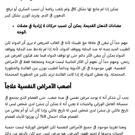
يمكن إذا لم يتابع لها بشكل كافي ولم يلعب رياضة أن تسبب السكري أو ترفع
الدهون في الدم، وتزيد الوزن بشكل كبير.
مضادات الذهان القديمة. يمكن أن تسبب حركات لا إرادية في عضلات
الوجه.
مهم جداً أن تبقى في علاقة مع طبيبك لأنه في الغالب المريض لا يرى أثر الدواء لكن
الطبيب الجيد ينتبه له منذ البداية ويوقف الدواء، لأنه إذا لم يلاحظ منذ البداية ويوقف
الدواء يمكن أن يبقى الأثر دائم حتى لو توقف الدواء فيما بعد فيكون العرض غير
رجعي. ومهم جداً أن نفهم أن الآثار الجانبية ليست فريدة ومتعلقة فقط في الأمراض
النفسية، فهي موجودة في كل الأدوية ودائماً الطبيب يوزن بين الفائدة والخطورة
المحتملة، ولا يعطي الدواء إلا إذا كانت الفائدة تزيد بكثير عن الخطورة المحتملة.
أصعب الأمراض النفسية علاجاً
يجب أن نتذكر أنه لا يوجد مرض نفسي في عينه صعب، حتى الفصام الذي يجتمع في
مسبباته العامل الوراثي والجينات لا يعني أنه لا يمكن أن ينشئ لدى شخص ليس له
تاريخ عائلي بل ينشئ لدى شخص ليس له تاريخ عائلي وإذا كان أب أو أم يعاني من
الفصام هناك احتمال 8% أن يورثوا الأبناء الفصام.
وهذا تقريبا موجود في جميع الأمراض النفسية لكن العوامل الوراثية ليست حتمية
الجينات وحدها لا تحتم ظهور المرض. هو مرض ليس جيد لكن بالرغم من ذلك