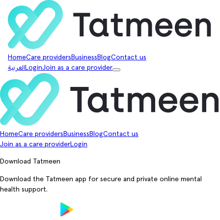
Home
Care providers
Business
Blog
Contact us
Join as a care provider
Login
العربية
Home
Care providers
Business
Blog
Contact us
Join as a care provider
Login
Download Tatmeen
Download the Tatmeen app for secure and private online mental
health support.