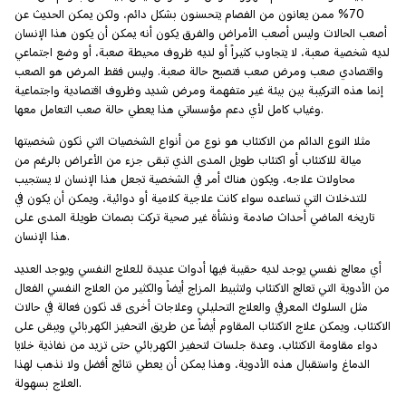
70% ممن يعانون من الفصام يتحسنون بشكل دائم، ولكن يمكن الحديث عن
أصعب الحالات وليس أصعب الأمراض والفرق يكون أنه يمكن أن يكون هذا الإنسان
لديه شخصية صعبة، لا يتجاوب كثيراً أو لديه ظروف محيطة صعبة، أو وضع اجتماعي
واقتصادي صعب ومرض صعب فتصبح حالة صعبة. وليس فقط المرض هو الصعب
إنما هذه التركيبة بين بيئة غير متفهمة ومرض شديد وظروف اقتصادية واجتماعية
وغياب كامل لأي دعم مؤسساتي هذا يعطي حالة صعب التعامل معها.
مثلا النوع الدائم من الاكتئاب هو نوع من أنواع الشخصيات التي تكون شخصيتها
ميالة للاكتئاب أو اكتئاب طويل المدى الذي تبقى جزء من الأعراض بالرغم من
محاولات علاجه، ويكون هناك أمر في الشخصية تجعل هذا الإنسان لا يستجيب
للتدخلات التي تساعده سواء كانت علاجية كلامية أو دوائية، ويمكن أن يكون في
تاريخه الماضي أحداث صادمة ونشأة غير صحية تركت بصمات طويلة المدى على
هذا الإنسان.
أي معالج نفسي يوجد لديه حقيبة فيها أدوات عديدة للعلاج النفسي ويوجد العديد
من الأدوية التي تعالج الاكتئاب ولتثبيط المزاج أيضاً والكثير من العلاج النفسي الفعال
مثل السلوك المعرفي والعلاج التحليلي وعلاجات أخرى قد تكون فعالة في حالات
الاكتئاب، ويمكن علاج الاكتئاب المقاوم أيضاً عن طريق التحفيز الكهربائي ويبقى على
دواء مقاومة الاكتئاب، وعدة جلسات لتحفيز الكهربائي حتى تزيد من نفاذية خلايا
الدماغ واستقبال هذه الأدوية، وهذا يمكن أن يعطي نتائج أفضل ولا نذهب لهذا
العلاج بسهولة.