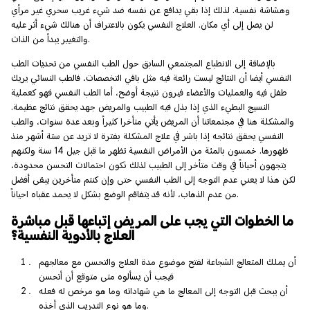
وهشاشة نفسية. لذلك إذا بقي يدافع عن نفسه ضد شيء غريب سحري غير مرأي
لن يصل إلى أي مكان. العلاج النفسي يكون بالاعتراف أن هنالك شيء أثر عليه
والتغيير يبدأ من الذات.
بالإضافة إلى الانطباع المجتمعي السابق حول الطب النفسي من تحديات الطب
النفسي أيضا أن النتائج ليست رائعة فيه مثل باقي التخصصات، فالطب النسائي يريك
طفل فيه والعمليات والأعضاء فيرون نتيجة أوضح، أما الطب النفسي فهو كعملية
النسيج البطيء الذي إذا بذل فيه الطبيب والمريض جهد يحقق نتائج عظيمة.
والمشكلة هنا في مجتمعاتنا أن المريض يأتي متأخرا كثيراً وبعد عدة سنوات، والطب
النفسي يحقق نتائجه إذا باشر في علاج المشكلة بفترة لا تزيد عن ستة أشهر منذ
ظهورها. خمسون بالمئة من الأمراض النفسية تظهر ما قبل جيل 14 سنة ولكنهم
يتجهون أحياناً في وقت متأخر إلى الطبيب لذلك تكون احتمالات التحسن محدودة،
لكن هذا لا يعني عدم التوجه إلى الطب النفسي حتى وإن كنتم متأخرين يبقى أفضل
من عدم الذهاب، لأنه قد يتفاقم الوضع بشكل لا يحمد عقباه احياناً.
ما الخطوات التي يجب على المريض إتباعها قبل مباشرة
العلاج بالأدوية النفسية؟
أن يملك المتعالج الشجاعة لفتح موضوع مدة العلاج والتحسن مع معالجهم
فيجب أن يسألوه متى متوقع أن أتحسن
أن يبحث قبل التوجه إلى المعالج ما هي شهاداته وما هو مرخص له فعله
وما هو نوع التدريب الذي أخذه.