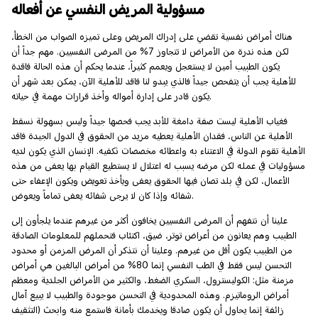
مسؤولية المريض النفسي عن أفعاله
هناك أمراض نفسية تقضي على إدراك المريض وعلى تميزه الصواب من الخطأ،
لكن هذه ندرة من الأمراض لا تتجاوز 7% من المرضى النفسيين. مهم جداً أن
يكون الطبيب أمين لا يستعجل ويعمم كثيراً، عندما يحكم أن هذه الحالة فاقدة
للأهلية يجب أن يتفحص جيداً فالذي يبدو لنا فاقد للأهلية الآن، يمكن بعد شهر أن
يكون قادر على إدارة أمواله وأخذ قرارات مهمة في حياته.
فغياب الأهلية ليست صفة دامغة للأبد يجب فحصها جيداً وليس بسهولة نسقط
الأهلية عن الناس، فقدان الأهلية يعطيه مزيد من الحقوق في الدول الجيدة فاقد
الأهلية تقوم الدولة في الاعتناء به واعطائه مخصصات تكفيه. الإنسان الذي يكون لديه
مسؤوليات في عمله لكن مرضه يسبب له اعتلال لا يستطيع القيام بها يعفى من هذه
الأعمال، لكن في بلد تصان فيها الحقوق يعفى ويأخذ تعويض ويكون الإعفاء حتى
شفائه وإذا كان لا يرجى شفائه يعفى تماماً ويعوض.
علينا أن نتفهم أن المرضى النفسيين يخافون أكثر من غيرهم عندما يلجأون إلى
الطبيب وهم يعانون من أعراض توتر، ضيق، اكتئاب فتحملهم للمعلومات الصادقة
من الطبيب يكون أقل من غيرهم. وعلينا أن نتذكر أن المرض المزمن أو محدود
التحسن ليس فقط في الطب النفسي إنما 80% من أمراض البالغين هي أمراض
مزمنة مثل: الكوليسترول، السكري الضغط، والكثير من الأمراض الجلدية ومعظم
أمراض الروماتيزم. وهذه المحدودية في التحسن موجودة والطبيب لا يبيع آمال
زائفة إنما يحاول أن يكون صادقا ويخدمك بأمانة فاستمع منه وابحث (التثقيف