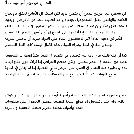
النفسي هو مهم أمر مهم جداً).
كل شخص لديه مرض يتمنى أن يشفى للأبد لكن ليست كل الأماني تحقق فالإنسان
الحكيم والواقعي يتقبل المحدودية، ويتعاون مع الطبيب للحد من الأعراض، ويفهم
السقف الذي يمكن أن يصله. هناك الكثير من الأشخاص يشفون في حالة الغياب التام
لهذه الأعراض بالذات إذا أقدموا على العلاج في أول أشهر. البعض قد تختفي
الأعراض معهم تماماً لكن لا يفضلون البقاء على الدواء فيريد أن يتحسن بسرعة
ويشفى مئة في المئة ويترك الدواء، هذه الآمال ليست كلها قابلة للتحقيق.
كما أن قلة قليلة من الأمراض تتحسن مع التقدم في العمر مثلاً اضطراب الشخصية
الحدية مع التقدم في العمر يتحسن، ولكن معظم الأمراض إذا تركت دون علاج تزداد
حدة وخطورة عند التقدم في العمر. مثل: مرض ثنائي القطبية إذا لم يعالج في البداية
تصبح النوبات التي تأتيه كل أربع سنوات ستأتيه عشر مرات في السنة الواحدة.
حمل تطبيق تطمين استشارات نفسية وأسرية أونلاين من خلال أبل ستور أو قوقل
بلاي وقم أيضا بالتسجيل في موقع الصحة النفسية تطمين للحصول على معلومات
قيمة وأدوات عملية لتعزيز صحتك النفسية والأسرية.