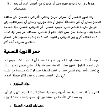
عندما يرى أنه لا يوجد تطور يجب أن يتحدث مع الطبيب الذي قد يأتيه
بتفسيرات.
وقد يكون التفسير أن المرض مزمن وبعض الأعراض لا تتحسن لكن منطقة
التحسن يمكن أن تأتي بعد ثلاثة أسابيع أو بعد شهرين، ويمكن أن يشير الطبيب إلى
عوامل خارجية تعاكس عمل الطبيب النفسي، لأن المريض النفسي لديه هشاشة
نفسية ينقاد ويستمع لمن ليس لديه العلم في تفاصيل المشكلة التي يمر بها، فكلما
كانت العلاقة أقوى بين المريض والطبيب كلما كانت إمكانية مشيهم على المسار
العلاجي بطريقة آمنة أكثر.
خطر الأدوية النفسية
يوجد أعراض جانبية طويلة المدى للأدوية النفسية أي لا تظهر بشكل سريع إنما
على المدى الطويل، تظهر بعض الأدوية النفسية لها أثر سلبي طويل المدى لذلك
أي شخص يأخذ دواء نفسي يجب أن تبقى العلاقة حتى لو كانت متباعدة مع طبيبه
كي يبقى الطبيب يفحص له هذه الآثار طويلة المدى.
دواء الليثيوم.
الذي يلجأ له بعد تجربة عدة أدوية وهو دواء ممتاز لتثبيت المزاج لكن يمكن أن
يضعف الكلى للأشخاص المتقدمين في العمر، يضعف الغدة الدرقية.
مضادات الذهان الحديثة.