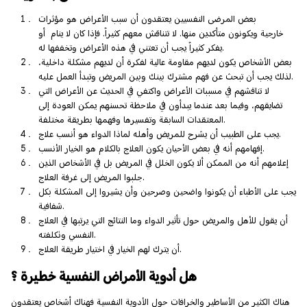
بعض المرضى النفسيين يعتقدون أن سبب الأعراض هو مؤثرات
خارجية ويكونون متأكدين منها. لا تتناقش معهم كثيراً. فإذا كان لا ينام أو
يفكر كثيراً يجب أن تعتني في هذه الأعراض وتخففها له.
بعض الأشخاص يكون لديهم مقاومة عالية لفكرة أن لديهم مشكلة داخلية،
لذلك يجب أن تبحث عن فهم مشترك بينك وبين المريض وتبدأ العمل عليه.
لا تناقشهم في مسببات الأعراض واكتفي في الحديث عن الأعراض التي
تضايقهم، وفيما بعد عندما يبدأون في ملاحظة تحسنهم يمكن العودة إلى
المعتقدات السابقة وتفسيرها وفهمها بطريقة مختلفة.
يجب على الطبيب أن يشرح للمريض وأهله لماذا الدواء هو أنسب علاج.
إفهامهم أنه في بعض الأحيان يكون العلاج بالكلام هو الخيار الأنسب.
إعلامهم أنه من الممكن ألا يكون الخلل في المريض بل في الأشخاص الذين
جلبوا المريض إلى غرفة العلاج.
يجب على الأطباء أن يكونوا واضحين وصرحين وأن يشيروا إلى المشكلة بكل
شفافية.
أن يقول للأهل والمريض حول تأثير الدواء وما النتائج التي يرتبها في العلاج
النفسي وتكلفته.
أن يترك لهم الخيار في اختيار طريقة العلاج.
هل أدوية الأمراض النفسية خطيرة ؟
هناك الكثير من الأساطير والخرافات حول الأدوية النفسية فهناك أشخاص يعتقدون