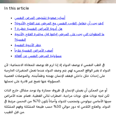
In this article
أسباب صعوبة تشخيص المرض النفسي
كيف يجب أن يتعامل الطبيب النفسي مع المريض عند العلاج بالأدوية؟
هل أدوية الأمراض النفسية خطيرة ؟
ما الخطوات التي يجب على المريض إتباعها قبل مباشرة العلاج بالأدوية
النفسية؟
خطر الأدوية النفسية
أصعب الأمراض النفسية علاجاً
مسؤولية المريض النفسي عن أفعاله
في الطب النفسي لا يوصف الدواء إلا إذا لزم فلا يوصف للمعاناة الاجتماعية؛ لأن
الدواء لا يغير الواقع المسيء لهم. يتم وصف الدواء عندما تعمل المتغيرات الخارجية
على إحداث خلل داخلي فيفقد الإنسان بهجته وطمأنينته، والموصلات العصبية
المسؤولة عنها تصبح غير قادرة على تحملها.
أو من الممكن أن يعيش الإنسان في ظروف ممتازة ولا يوجد مشاكل خارج الذات
لكن لديه نوبات هلع، نوبات مزاجية، اضطراب ثنائي القطبية، فصام. هذه الأمراض
سببها الأساسي بيولوجي وتستجيب للدواء وأحياناً يكون 70% من التحسن مرتبط في
الدواء، والعلاج الكلامي له دور حوالي 30% حسب طبيعة المشكلة وفهم المشكلة
من قبل الطبيب.