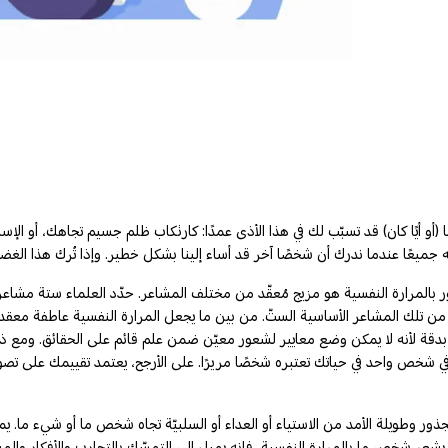
 (أو أيًا كان) قد تسبّب لك في هذا الأذى عمدًا: كارتكاب ظلم جسيم تجاهك، أو الإس
ر بالمرارة النفسية هو مزيج مُعقّد من مختلف المشاعر. حدّد العلماء ستة مشاعر 
 من تلك المشاعر الأساسية الستّ. من بين ما يجعل المرارة النفسية عاطفة معقدة ه
دقة لأنه لا يمكن وضع معايير لشعور معيّن ضمن علم قائم على الحقائق. ومع ذل
خص واحد في حياتك تعتبره شخصًا مريرًا. على الأرجح، يعتمد تقييمك على تصور أن هذ
جذور وطويلة الأمد من الاستياء أو العداء أو السلبيّة تجاه شخص ما أو شيء ما. يم
ما يشعر شخص ما بالمرارة النفسية، فإنه يميل إلى التمسّك بالتجارب والأفكار و