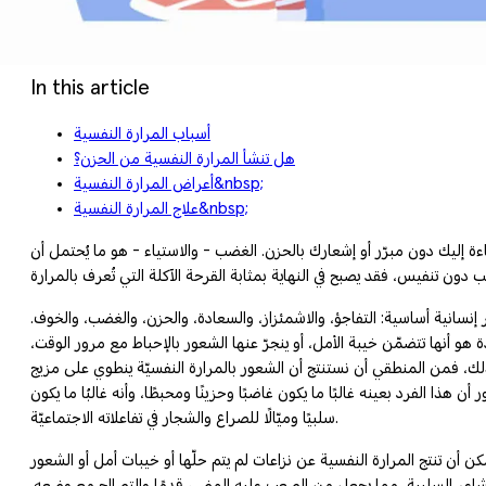
In this article
أسباب المرارة النفسية
هل تنشأ المرارة النفسية من الحزن؟
أعراض المرارة النفسية&nbsp;
علاج المرارة النفسية&nbsp;
اءة إليك دون مبرّر أو إشعارك بالحزن. الغضب - والاستياء - هو ما يُحتمل أن
إنسانية أساسية: التفاجؤ، والاشمئزاز، والسعادة، والحزن، والغضب، والخوف.
و أنها تتضمّن خيبة الأمل، أو ينجرّ عنها الشعور بالإحباط مع مرور الوقت،
ك، فمن المنطقي أن نستنتج أن الشعور بالمرارة النفسيّة ينطوي على مزيج
ا الفرد بعينه غالبًا ما يكون غاضبًا وحزينًا ومحبطًا، وأنه غالبُا ما يكون
سلبيًا وميّالًا للصراع والشجار في تفاعلاته الاجتماعيّة.
كن أن تنتج المرارة النفسية عن نزاعات لم يتم حلّها أو خيبات أمل أو الشعور
المشاعر السلبية، مما يجعل من الصعب عليه المضي قدمًا والتصالح مع وضعه.