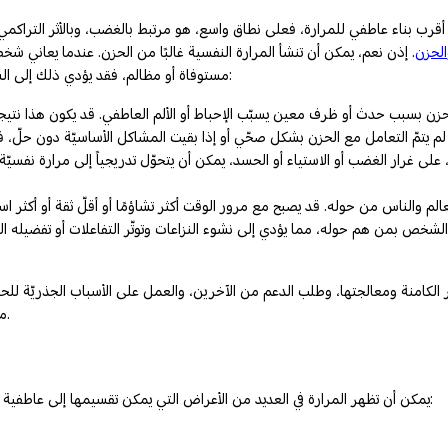
ياء أقرب بناء عاطفي للمرارة، فعلى نطاق واسع، هو مرتبط بالغضب، وبالأثر التر
الحزن
. إذن نعم، يمكن أن تنشأ المرارة النفسية غالبًا من الحزن. عندما يعاني 
مستوفاة أو مظالم، فقد يؤدي ذلك إلى الشعور بالمرارة النفسية بمرور الوقت. ويمكن وصف العملية على النحو التالي:
 على غرار الغضب أو الاستياء أو الحسد، يمكن أن يتحوّل تدريجياً إلى مرارة نفسي
قة الشخص بمن هم حوله، مما يؤدي إلى نشوء النزاعات وتوتّر التفاعلات أو تفضيله
عر الكامنة ومعالجتها، وطلب الدعم من الآخرين، والعمل على الأسباب الجذريّة للحز
، في تجاوز المرارة النفسيّة وتنمية نظرة أكثر إيجابيّة للحياة.
م
يمكن أن تظهر المرارة في العديد من الأعراض التي يمكن تقسيمها إلى عاطفية وسلوكية وجسدية. قد تشمل بعض الأعراض الشائعة للمرارة النفسية التالي: