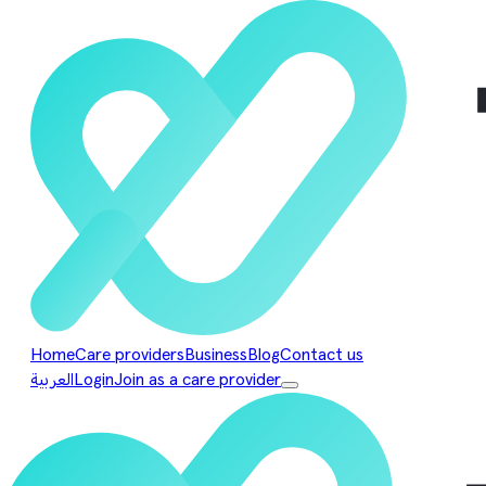
Home
Care providers
Business
Blog
Contact us
Join as a care provider
Login
العربية