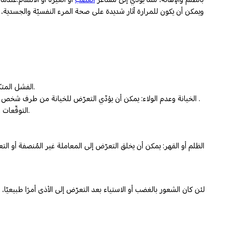
ويمكن أن يكون للمرارة آثار شديدة على صحة المرء النفسيّة والجسدية، حيث
الفشل المتكرّر: قد يؤدّي التعرّض المتكرّر لإخفاقات أو انتكاسات دون إيجاد طرق للتغلب عليها أو تجاوزها، والشعور المتواتر بخيبة الأمل إلى تطوير المرارة النفسيّة.
الخيانة وعدم الولاء: يمكن أن يؤدّي التعرّض للخيانة من طرف شخص مُقرّب، على غرار صديق أو أحد أفراد الأسرة أو شريك الحياة، إلى الشعور بانعدام الثقة في الآخرين والانعزال، وهي من أعراض المرارة النفسيّة الشديدة .
التوقّعات غير المُحقّقة: يمكن أن يؤدّي الفشل في تحقيق أهداف معيّنة أو بلوغ توقّعات غير واقعيّة إلى الشعور بالإحباط والفشل، مما قد تنتج عنه المرارة النفسيّة.
الظلم أو القهر: يمكن أن يخلق التعرّض إلى المعاملة غير المُنصفة أو ال
لئن كان الشعور بالغضب أو الاستياء بعد التعرّض إلى الأذى أمرًا طبيع