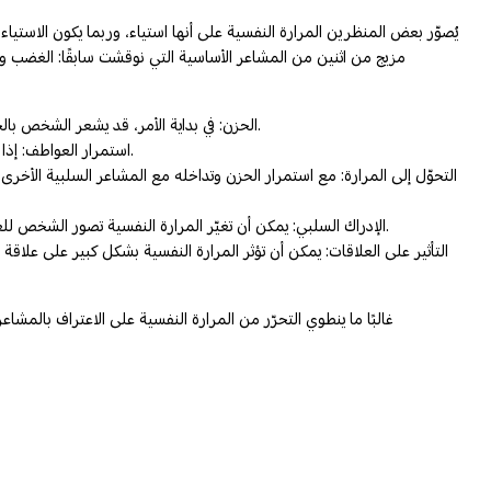
يُصوّر بعض المنظرين المرارة النفسية على أنها استياء، وربما يكون الاست
مزيج من اثنين من المشاعر الأساسية التي نوقشت سابقًا: الغضب و
الحزن: في بداية الأمر، قد يشعر الشخص بالحزن بسبب حدث أو ظرف معين يسبّب الإحباط أو الألم العاطفي. قد يكون هذا نتيجة لفشل أو فقدان أو خيانة أو أي موقف آخر يبعث على مشاعر الحزن.
استمرار العواطف: إذا لم يتمّ التعامل مع الحزن بشكل صحّي أو إذا بقيت المشاكل الأساسيّة دون حلّ، فقد تستمرّ المشاعر المرتبطة بالحدث المحزن وتشتد مع مرور الوقت.
التحوّل إلى المرارة: مع استمرار الحزن وتداخله مع المشاعر السلبية الأخرى،
الإدراك السلبي: يمكن أن تغيّر المرارة النفسية تصور الشخص للعالم والناس من حوله. قد يصبح مع مرور الوقت أكثر تشاؤمًا أو أقلّ ثقة أو أكثر استياءًا، خاصّة كلما أدركوا الدوافع أو النوايا السلبيّة في تصرفات الآخرين.
التأثير على العلاقات: يمكن أن تؤثر المرارة النفسية بشكل كبير على علا
غالبًا ما ينطوي التحرّر من المرارة النفسية على الاعتراف بالمشا