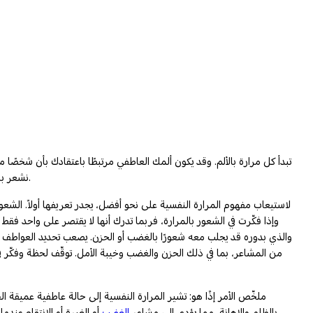
تبدأ كل مرارة بالألم. وقد يكون ألمك العاطفي مرتبطًا باعتقادك بأن شخصًا ما
نشعر به جميعًا عندما ندرك أن شخصًا آخر قد أساء إلينا بشكل خطير. وإذا تُرك هذا الغضب دون تنفيس، فقد يصبح في النهاية بمثابة القرحة الآكلة التي تُعرف بالمرارة.
لاستيعاب مفهوم المرارة النفسية على نحو أفضل، يجدر تعريفها أولاً. الشعو
وإذا فكّرت في الشعور بالمرارة، فربما تدرك أنها لا يقتصر على واحد فقط
والذي بدوره قد يجلب معه شعورًا بالغضب أو الحزن. يصعب تحديد العواطف ب
من المشاعر، بما في ذلك الحزن والغضب وخيبة الأمل. توقّف لحظة وفكّر في ش
ملخّص الأمر إذًا هو: تشير المرارة النفسية إلى حالة عاطفية عميقة ال
بالظلم والإهانة، مما يؤدي إلى مشاعر
الغضب
أو الغيرة أو الانتقام.عند