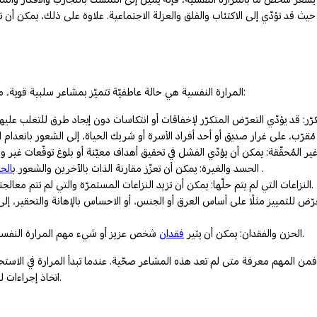
 قد تؤدّي إلى الاكتئاب والقلق والعزلة الاجتماعية. علاوة على ذلك، يمكن أن تؤث
المرارة النفسية هي حالة عاطفيّة تتميّز بمشاعر سلبية قوية، مثل الاستياء والغضب والتشاؤم، يمكن أن تنبع من مصادر مختلفة، على غرار:
من نجاحاتهم أو ممتلكاتهم من الاستياء وبالتالي المرارة النفسية .
الحسد والغيرة: يمكن أن تعزّز مقارنة الذات بالآخرين والشعور ب
الح
النزاعات التي لم يتم حلّها: يمكن أن تزيد النزاعات المستمرّة والتي لم تتم معالجتها وحلها من المرارة النفسية سواء على مستوى الأفراد أم الجماعات.
تعرّض للتمييز مثلًا على أساس العرق أو الجنس، أو الاحساس بالإهانة والتحقير، 
شخص عزيز أو شيء مهم المرارة النفسية، خاصة إذا كان هناك تصور لدى الشخص بأن ما حدث لم يكن عادلًا.
الحزن والفقدان: يمكن أن يثير
فقدان
يّا، فمن المهم معرفة متى لم تعد هذه المشاعر صحّية. عندما تبدأ المرارة في ا
من مقدم رعاية صحّية.
اتخاذ إجراءات 