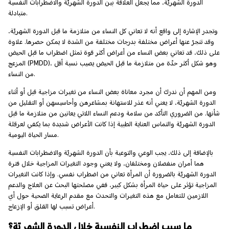
الدورة الشهريّة، مما يجعل العلاقة بين الدورة الشهريّة والاضطرابات النفسية
متبادلة.
وتجدر الإشارة إلى واقع أنه لا تعاني كل النساء من متلازمة ما قبل الدورة الشهريّة،
وقد تنجرّ عنها أعراض مختلفة بدرجات مختلفة من الشدة لا يمكن حصرها. علاوة
على ذلك، قد تعاني بعض النساء من أعراض أكثر قوة تمثل اضطراب ما قبل الحيض
المزعج (PMDD)، وهو شكل أكثر حدّة من متلازمة ما قبل الحيض يصيب نسبة أقل
من النساء.
ومن المهم أن ندرك أن مجرد معاناة بعض النساء من تغيرات مزاجية قبل أو أثناء
الدورة الشهريّة، لا يعني أنه عذر للاستهانة بمشاعرهن وأحاسيسهن أو التقليل من
شأنها. من الضروري التأكد من سلامة ودعم النساء اللاتي يعانين من متلازمة ما قبل
الدورة الشهريّة والتماس العناية الطبية إذا كانت الأعراض شديدة بما يكفي لعرقلة
مسار الحياة اليومية.
بالإضافة إلى ذلك، يجب الوعي والتوعية بأن الدورة الشهريّة والاضطرابات النفسية
هما أمران منفصلان ومختلفان، ولا يعني وجود التغيرات المزاجية خلال فترة
الدورة الشهريّة بالضرورة أن المرأة تعاني من اضطراب نفسي. وإذا كانت التغيرات
المزاجية تؤثر على حياة المرأة بشكل كبير، ففي مصلحتها البحث عن العلاج والدعم
اللازمين للتعامل مع هذه التغيرات والتحدث مع مقدم الرعاية الصحية حول أي
أعراض تسبب لها القلق أو الإزعاج.
ما سبب اضطراب النفسية خلال الدورة الشهريّة؟