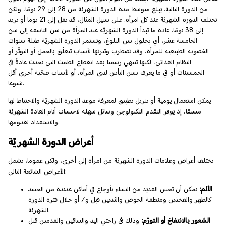
من الدورة التالية. يبلغ متوسط مدة الدورة الشهريّة من 28 إلى 29 يومًا، ولكن
تختلف الدورة الشهريّة عند كل امرأة. على سبيل المثال، قد تقل إلى 21 يوما أو تزيد
إلى 38 يومًا. عادة ما تبدأ الدورة الشهريّة عند المرأة من سن التاسعة إلى سن
الخامسة عشر، أي بحلول سن البلوغ، وتستمر الدورة الشهريّة طيلة سنوات
الخصوبة الطبيعية للمرأة، وقد تضطرب وتيرتها لأسباب تتعلّق بالحمل أو التوتّر أو
النظام الغذائي، لكنها تنتهي رسميا بعد انقطاع الطمث التي يحدث عادةً في
الخمسينات أو في ما يعرف بسن اليأس لدى المرأة، أو لأسباب صحّية أخرى أقل
شيوعا.
يمكن استعمال يومية أو تنزيل تطبيق لمعرفة موعد الدورة الشهريّة والاحتياط لها
مسبقا، إذ يوفر التقدم التكنولوجي وسائل سهلة لاحتساب أيام العادة الشهريّة
والاستعداد لقدومها.
أعراض الدورة الشهريّة
تختلف أعراض وعلامات الدورة الشهريّة من امرأة إلى أخرى، ولكن عموما، تشمل
الأعراض الشائعة التالي:
الألم:
يمكن أن تحس العديد من النساء بأوجاع في أماكن عديدة من الجسد
كالظهر والفخذين ومنطقة الحوض والثديين قبل و/ أو خلال فترة الدورة
الشهريّة.
الشعور بالانتفاخ أو التورّم:
وذلك في راحتي اليد والساقين والقدمين قبل