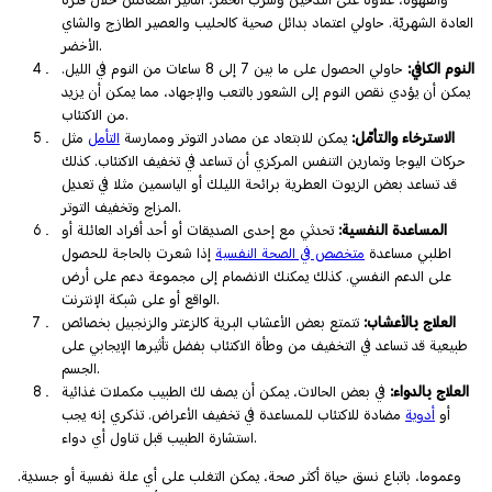
العادة الشهريّة. حاولي اعتماد بدائل صحية كالحليب والعصير الطازج والشاي
الأخضر.
النوم الكافي:
حاولي الحصول على ما بين 7 إلى 8 ساعات من النوم في الليل.
يمكن أن يؤدي نقص النوم إلى الشعور بالتعب والإجهاد، مما يمكن أن يزيد
من الاكتئاب.
الاسترخاء والتأمّل:
يمكن للابتعاد عن مصادر التوتر وممارسة
التأمل
مثل
حركات اليوجا وتمارين التنفس المركزي أن تساعد في تخفيف الاكتئاب. كذلك
قد تساعد بعض الزيوت العطرية برائحة الليلك أو الياسمين مثلا في تعديل
المزاج وتخفيف التوتر.
المساعدة النفسية:
تحدثي مع إحدى الصديقات أو أحد أفراد العائلة أو
اطلبي مساعدة
متخصص في الصحة النفسية
إذا شعرت بالحاجة للحصول
على الدعم النفسي. كذلك يمكنك الانضمام إلى مجموعة دعم على أرض
الواقع أو على شبكة الإنترنت.
العلاج بالأعشاب:
تتمتع بعض الأعشاب البرية كالزعتر والزنجبيل بخصائص
طبيعية قد تساعد في التخفيف من وطأة الاكتئاب بفضل تأثيرها الإيجابي على
الجسم.
العلاج بالدواء:
في بعض الحالات، يمكن أن يصف لك الطبيب مكملات غذائية
أو
أدوية
مضادة للاكتئاب للمساعدة في تخفيف الأعراض. تذكري إنه يجب
استشارة الطبيب قبل تناول أي دواء.
وعموما، باتباع نسق حياة أكثر صحة، يمكن التغلب على أي علة نفسية أو جسدية.