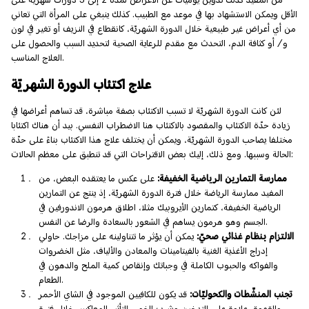
الأقل ويمكن الاستشهاد بها في موعد مع الطبيب. كذلك ينبغي على المرأة التي تعاني
من أي أعراض غير طبيعية خلال الدورة الشهريّة، كانقطاع في النزيف أو تغير في لون
و/ أو كثافة الدم، التحدث مع مقدم للرعاية الصحية لتحديد السبب والحصول على
العلاج المناسب.
علاج اكتئاب الدورة الشهريّة
لئن كانت الدورة الشهريّة لا تسبب الاكتئاب بصفة مباشرة، قد تساهم أعراضها في
زيادة حدّة الاكتئاب والمقصود بالاكتئاب هنا الاضطراب النفسي. بيد أن هناك اكتئابا
مختلفا يصاحب الدورة الشهريّة، ويمكن أن يختلف علاج هذا الاكتئاب بناءً على حدّة
الحالة وسببها. ومع ذلك، إليك بعض الاقتراحات التي قد تنطبق على معظم الحالات:
ممارسة التمارين الرياضية الخفيفة:
على عكس ما يعتقده البعض، من
المفيد ممارسة الرياضة خلال فترة الدورة الشهريّة، إذ ينتج عن التمارين
الرياضية الخفيفة، كتمارين الأيروبيك مثلا، اطلاق هرمون الاندورفين في
الجسم وهو هرمون يساهم في الشعور بالسعادة والرضا عن النفس.
الالتزام بنظام غذائي صحيّ:
يمكن أن يؤثر ما تتناولينه على مزاجك. حاولي
إدراج الأغذية الغنية بالفيتامينات والمعادن والألياف، مثل الخضروات
والفواكه والحبوب الكاملة في وجباتك وإنقاص كمية الملح والدهون في
الطعام.
تجنب المنشّطات والكحوليّات:
قد يكون للكافيين الموجود في الشاي الأحمر
والقهوة، علاوة على التدخين وشرب الخمر، التأثير المعاكس خلال فترة