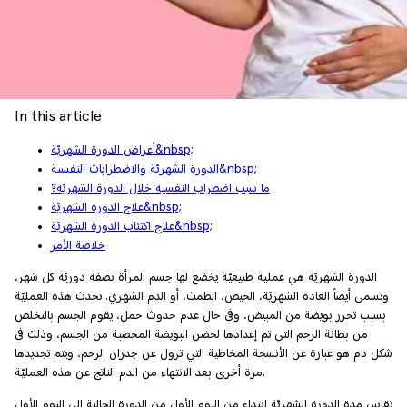
In this article
أعراض الدورة الشهريّة&nbsp;
الدورة الشهريّة والاضطرابات النفسية&nbsp;
ما سبب اضطراب النفسية خلال الدورة الشهريّة؟
علاج الدورة الشهريّة&nbsp;
علاج اكتئاب الدورة الشهريّة&nbsp;
خلاصة الأمر
الدورة الشهريّة هي عملية طبيعيّة يخضع لها جسم المرأة بصفة دوريّة كل شهر،
وتسمى أيضاً العادة الشهريّة، الحيض، الطمث، أو الدم الشهري. تحدث هذه العمليّة
بسبب تحرر بويضة من المبيض، وفي حال عدم حدوث حمل، يقوم الجسم بالتخلص
من بطانة الرحم التي تم إعدادها لحضن البويضة المخصبة من الجسم، وذلك في
شكل دم هو عبارة عن الأنسجة المخاطية التي تزول عن جدران الرحم، ويتم تجديدها
مرة أخرى بعد الانتهاء من الدم الناتج عن هذه العمليّة.
تقاس مدة الدورة الشهريّة ابتداء من اليوم الأول من الدورة الحالية إلى اليوم الأول