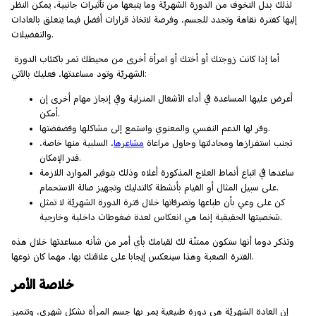
لذلك بدل التخوف من الدورة الشهريّة وما يتبعها من تأثيرات جانبية، يمكن النظر
إليها كفترة نقاهة وتجدد للجسم، وفرصة لاتخاذ قرارات أفضل فيما يتعلق بالعادات
والتفضيلات.
أما إذا كانت زوجتك أو أختك أو امرأة أخرى من محيطك تمر باكتئاب الدورة
الشهريّة وتود مساعدتها، فعليك بالآتي:
أعرض عليها المساعدة في أداء الأشغال المنزلية وفي إنجاز مهام أخرى إن
أمكن.
وفر لها الدعم النفسي والمعنوي واستمع إلى مشاكلها وفضفضتها.
تجنب استفزازها ومجادلتها وحاول مراعاة
مشاعرها
، السلبية منها خاصة،
قدر الإمكان.
ساعدها في اتباع أنماط العلاج المذكورة أعلاه وذلك بتوفير الموارد اللازمة
على سبيل المثال أو القيام بأنشطة كالتدليك وتجهيز صالة الاستحمام.
كن على وعي بأن طباعها وتصرفاتها خلال فترة الدورة الشهريّة لا تمثل
شخصيتها الحقيقية إنما هي انعكاس لعدة ضغوطات داخلية وخارجية.
وتذكر دوما أنها ستكون ممتنّة لك لقيامك بأي أمر من شأنه مساعدتها خلال هذه
الفترة الصعبة وهذا سينعكس إيجابا على علاقتك بها، مهما كان نوعها.
خلاصة الأمر
إن العادة الشهريّة هي دورة طبيعية يمر بها جسم المرأة بشكل شهري، وتتميز