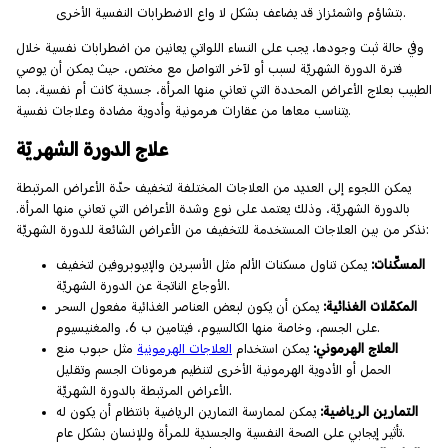
بتشاؤم واشمئزاز قد يضاعف بشكل لا واع الاضطرابات النفسية الأخرى.
وفي حالة ثبت وجودها، يجب على النساء اللواتي يعانين من اضطرابات نفسية خلال
فترة الدورة الشهريّة لسبب أو لآخر التواصل مع مختص، حيث يمكن أن يوصي
الطبيب بعلاج الأعراض المحددة التي تعاني منها المرأة، جسدية كانت أم نفسية، بما
يتناسب معاها من عقارات هرمونية وأدوية مضادة وعلاجات نفسية.
علاج الدورة الشهريّة
يمكن اللجوء إلى العديد من العلاجات المختلفة لتخفيف حدّة الأعراض المرتبطة
بالدورة الشهريّة، وذلك يعتمد على نوع وشدة الأعراض التي تعاني منها المرأة.
نذكر من بين العلاجات المستخدمة للتخفيف من الأعراض الشائعة للدورة الشهريّة:
المسكّنات:
يمكن تناول مسكنات الألم مثل الأسبرين والإيبوبروفين لتخفيف
الأوجاع الناتجة عن الدورة الشهريّة.
المكمّلات الغذائية:
يمكن أن يكون لبعض العناصر الغذائية مفعول السحر
على الجسم، وخاصة منها الكالسيوم، فيتامين ب 6، والمغنيسيوم.
العلاج الهرموني:
يمكن استخدام
العلاجات الهرمونية
مثل حبوب منع
الحمل أو الأدوية الهرمونية الأخرى لتنظيم هرمونات الجسم وتقليل
الأعراض المرتبطة بالدورة الشهريّة.
التمارين الرياضية:
يمكن لممارسة التمارين الرياضية بانتظام أن يكون له
تأثير إيجابي على الصحة النفسية والجسدية للمرأة وللإنسان بشكل عام.