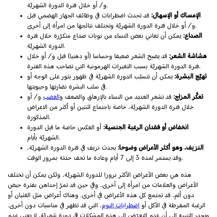
و/ أو خلال فترة الدورة الشهريّة.
الإمساك أو الإسهال:
قد تحدث اضطرابات في وظائف الجهاز الهضمي قبل
و/ أو خلال فترة الدورة الشهريّة وتختلف نتائجها من امرأة إلى أخرى.
الصداع:
يمكن أن تعاني بعض النساء من نوبات صداع متكرّرة خلال فترة
الدورة الشهريّة.
هشاشة الشعر:
قد يصبح الشعر ضعيفا وحساسا (أو دهنيا) قبل و/ أو خلال
فترة الدورة الشهريّة بسبب التغيرات الهرمونية التي تصاحب هذه الفترة.
تهيّج البشرة:
يمكن أن تتسبّب الدورة الشهريّة في ظهور بثور على الوجه أو
في سلب البشرة نضارتها وحيويتها.
تعكّر المزاج:
قد تشعر العديد من النساء بالإرهاق والضعف و
الغضب
و/ أو
خلال فترة الدورة الشهريّة، خاصة باجتماع اثنتين أو أكثر من الاعراض
المذكورة.
انخفاض أو فقدان الرغبة الجنسية:
أو العكس خاصة ما قبل الدورة
الشهريّة بأيام.
النزيف، وهو أكثر الأعراض وضوحا:
يحدث نزيف في فترة الدورة الشهريّة،
وقد يستمر لمدة 3 إلى 7 أيام وعادة ما تخف حدته بمرور الوقت.
هذه هي بعض الأعراض الأكثر بروزا للدورة الشهريّة، ولكن يمكن أن تختلف
الأعراض والعلامات من امرأة إلى أخرى، وفي حين قد تمرّ إحداهن بفترة حيض
دون ألم، قد تجتمع كل هذه الأعراض في أخرى. وهناك أعراض مثل الغثيان أو
الرغبة المفرطة في الأكل أو
اضطرابات النوم
، التي قد تظهر في مناسبات دون أخرى.
ويجدر التنبيه إلى أن عدم التعرّض إلى هذه المشكلات في دورة شهريّة، لا يعني عدم