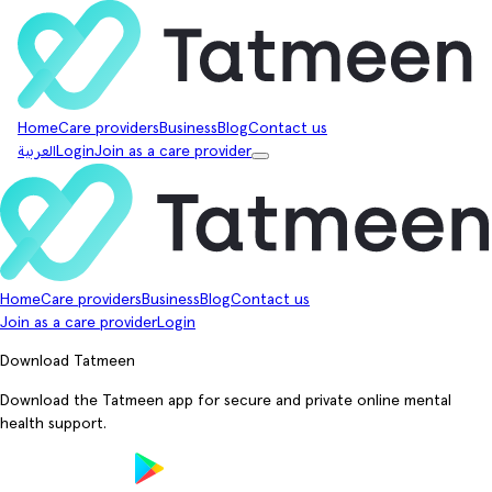
Home
Care providers
Business
Blog
Contact us
Join as a care provider
Login
العربية
Home
Care providers
Business
Blog
Contact us
Join as a care provider
Login
Download Tatmeen
Download the Tatmeen app for secure and private online mental
health support.