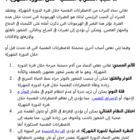
تعاني نساء كثيرات من الاضطرابات النفسية خلال فترة الدورة الشهريّة، ويعتقد
الخبراء أن السبب الرئيسي لذلك هو التغيرات الهرمونية التي تحدث خلال هذه
الفترة. يؤثر هذا التغير في الهرمونات التي ذكرت أعلاه على الكيمياء في الدماغ
والجهاز العصبي، ويمكن أن يؤدي إلى تغيرات في المزاج وبالتالي، الشعور بالقلق
والإرهاق والاكتئاب.
وفيما يلي بعض أسباب أخرى محتملة للاضطرابات النفسية التي قد تحدث قبل أو
خلال الدورة الشهريّة:
الألم الجسدي:
تعاني بعض النساء من آلام جسدية مبرحة خلال فترة الدورة
الشهريّة، وهو ما قد يفسر شعور بعضهن بالضعف والكآبة.
التوتر والقلق:
يمكن أن يتسبب الشعور بالتوتر جراء نمط الحياة السريع في
زيادة وطأة الاضطرابات النفسية خلال فترة الدورة الشهريّة.
قلة النوم:
يمكن أن تزيد ندرة أو عدم انتظام النوم في مقدار
التوتّر
و
الإجهاد أو
الاحتراق النفسي
، مما يؤدي إلى تفاقم الاضطرابات النفسية خلال
فترة الدورة الشهريّة.
اختلال النظام الغذائي:
يمكن أن يؤدي الإفراط في الأكل أو تناول أطعمة غير
صحية إلى الشعور بالذنب والخوف من زيادة الوزن، مما يضيف إلى
الاضطرابات النفسية المذكورة آنفا.
النظرة السلبية للدورة الشهريّة:
قد تؤدي
التربية الجنسية
غير السوية إلى
اعتبار بعض النساء الدورة الشهريّة مصدر خجل أو عار، ويقمن باستقبالها