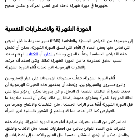
ظهورها في دورة شهريّة لاحقة لدى نفس المرأة، والعكس صحيح.
الدورة الشهريّة والاضطرابات النفسية
تشير متلازمة ما قبل الحيض (PMS) إلى مجموعة من الأعراض الجسديّة والعاطفية
التي تعاني منها بعض النساء في الأيام التي تسبق الدورة الشهريّة. يمكن أن تشمل
هذه الأعراض الحساسية وتقلّب المزاج ومشاعر
القلق
أو
الاكتئاب
. لم يتم تحديد
السبب الدقيق لمتلازمة ما قبل الدورة الشهريّة تمامًا، ولكن يُعتقد أنه مرتبط
بالتغيّرات الهرمونية التي تحدث أثناء الدورة الشهريّة.
أثناء الدورة الشهريّة، تتقلّب مستويات الهرمونات على غرار الإستروجين
والبروجسترون والسيروتونين، ويُعتقد أن بمقدور هذه التغيرات الهرمونية أن
تحدث تغييرا في الناقلات العصبية في الدماغ، والتي بدورها يمكن أن تؤثر سلبا على
الحالة المزاجية للمرأة وسلوكها عموما. إضافة إلى ذلك، يمكن أن تسبب متلازمة ما
قبل الدورة الشهريّة أيضًا عدم الراحة الجسدية، مثل التقلصات والانتفاخ وغيرها من
العوارض كما ذكر أعلاه، مما قد يساهم في الشعور بالسلبية لدى المرأة.
قد تمر كثير من النساء بتغيرات مزاجية أثناء فترة الدورة الشهريّة، وتزداد هذه
التغيرات لدى النساء اللواتي يعانين من اضطرابات نفسية مثل الاكتئاب والقلق.
وبالمثل، يمكن أن تؤدي المشاكل النفسية مثل القلق والاكتئاب إلى اضطرابات في