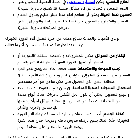
العلاج النفسي:
يمكن
استشارة متخصص
في الصحة النفسية للحصول على
الدعم النفسي والتحدث عن أي مشاكل نفسية قد تتعلق بالدورة الشهريّة.
تحسين نمط الحياة:
يمكن أن يساهم اتباع نمط عيش سليم وتناول الطعام
الصحي والمتوازن والحصول على قسط كافٍ من الراحة والنوم في إنقاص
الأعراض المرتبطة بالدورة الشهريّة.
ولدى الأمهات والجدات نصائح عملية عن خبرة لتقليل آلام الدورة الشهريّة
وتسريعها بطريقة طبيعية وآمنة، من أكثرها فعالية:
الإكثار من السوائل:
يمكن للمشروبات والأطعمة السائلة، كالشوربة أو
الحساء، أن تسهل الدورة الشهريّة بطريقة لا تضر بالجسم.
تجنب السباحة والاستحمام:
بسبب ضغط الماء، قد يؤدي غمر الجزء
السفلي من الجسم في الماء إلى احتباس الدم وبالتالي زيادة الألم خاصة في
منطقة البطن. لكن الحصول على دش ساخن هو أمر مستحسن.
استعمال المنتجات الصحية المناسبة:
في حين تسبب الفوط الصحية الحكة
والتهيج لبعضهن، يمكن أن تكون الحل الأفضل لأخريات. هناك أنواع عديدة
من المنتجات الصحية التي تتماشى مع نمط عيش كل امرأة وتمنحها
الإحساس بالحرية والأمان.
تدفئة الجسم:
أحيانا، عند انخفاض حرارة الجسم، قد تزداد آلام الدورة
الشهريّة حدّة، لذلك ينصح بارتداء ملابس دافئة ومريحة خلال هذه الفترة
ووضع قارورة ماء مغلي على منطقة الرحم.
من المفيد كذلك تدوين يوميات عن الأعراض لمدة 2 إلى 3 دورات شهريّة على