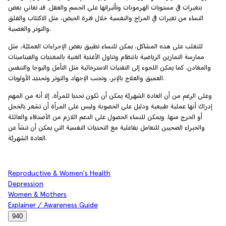
بتغيرات في مستويات الهرمونات وتأثيراتها على الجسم والعقل. قد تعاني بعض
النساء من تغيرات في المزاج والنفسية خلال فترة الحيض، مثل الاكتئاب والقلق
والتوتر والعصبية.
للتغلب على هذه المشاكل، يمكن للنساء تطبيق بعض الإجراءات العمليّة، مثل
ممارسة التمارين الرياضية بانتظام وتناول الأغذية الغنية بالمغذيات والفيتامينات
والمعادن. كما يمكن اللجوء إلى التقنيات الاسترخائية مثل التأمل واليوجا والتنفس
العميق والعلاج بالإبر، وتجنب الإجهاد والتوتر وتحديد الأولويات.
وعلى الرغم من أن العادة الشهريّة يمكن أن تكون تحديا للمرأة، إلا أنه من المهم
إدراك أنها عملية طبيعية ودليل على الخصوبة وليس على المرأة أن تشعر بالخجل
أو الحرج منها. ويمكن للنساء الحصول على الدعم اللازم من الأصدقاء والعائلة
والخبراء الصحيين للتعامل بفاعلية مع التحديات النفسية التي يمكن أن تنشأ عن
العادة الشهريّة.
Reproductive & Women's Health
Depression
Women & Mothers
Explainer / Awareness Guide
940