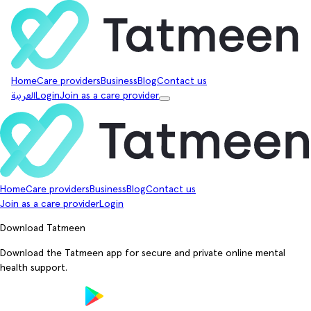
Home
Care providers
Business
Blog
Contact us
Join as a care provider
Login
العربية
Home
Care providers
Business
Blog
Contact us
Join as a care provider
Login
Download Tatmeen
Download the Tatmeen app for secure and private online mental
health support.