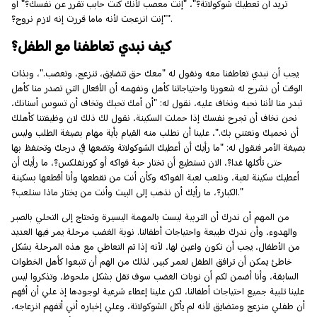
تريد أن تعطيك شوكولاتة؟"، "إنت معصب لأنك كنت حابب تقرر عن نفسك؟" أو
"إنت انزعجت لأنه ماما قررت إنه لازم نروح؟".
كيف نبدي تعاطفنا مع الطفل؟
يجب أن نبدي تعاطفنا معه ونقول له "معك حق تتضايق، تنزعج، وتعصب."، وبذات
الوقت أن نشرح له شعورنا واحتياجاتنا كأهل ونفهمه أن الأفعال التي تصدر منا كأهل
تبدر منا لأننا نحبه ونخاف عليه، نقول له: "أن أمك تحبك وتخاف أن تسوس أسنانك،
نحن نخاف أن تجرح نفسك إذا حملت السكينة، نقول لك ذلك لان وظيفتنا كأهلك
أن نحميك ونعتني بك."، علينا أن نطلب منه القيام بأية مهام بصيغة الطلب وليس
بصيغة الأمر فنقول له: "ما رأيك أن أعطيك الشوكولاتة وتضعها في درجك وتحتفظ بها
حتى تأكلها غدا؟، الان تستطيع أن تختار حبة فواكه أو كورنفلكس؟، ما رأيك أن
أعطيك سكينة لعبة، ونلعب لعبة الفواكه وكأن أنت من تقطعها وأنا أقطعها بسكينة
الكبار؟، ما رأيك أن نذهب إلى البيت وأنت من يختار ماذا سنلعب؟."
من المهم أن ندرك أن التربية ليست بالمهمة اليسيرة وتحتاج إلى التحلي بالصبر
والهدوء، وأن ندرك طبيعة واحتياجات أطفالنا. نوبة الغضب مرحلة يمر فيها العديد
من الأطفال، يجب أن نكون واعين لها، لأنه إذا تم التعاطي مع هذه المرحلة بشكل
خاطئ يمكن أن ترافق الطفل لعمر كبير، لذلك من الهم أن تتبعوا كأهل الخطوات
السابقة، وأنا أضمن لكم أن نوبات الغضب سوف تقل بشكل ملحوظ، وتذكروا ليس
علينا تلبية جميع احتياجات أطفالنا، لكن علينا إعطاء شرعية لوجودها إذ علي أن أفهم
أن طفلي منزعج ومتضايق لأنه لم يأكل الشوكولاتة، وعلي إخباره أني أتفهم انزعاجه،