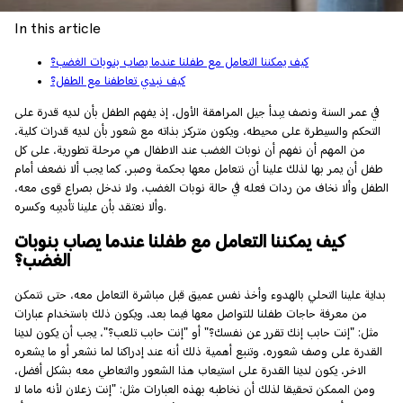
In this article
كيف يمكننا التعامل مع طفلنا عندما يصاب بنوبات الغضب؟
كيف نبدي تعاطفنا مع الطفل؟
في عمر السنة ونصف يبدأ جيل المراهقة الأول، إذ يفهم الطفل بأن لديه قدرة على
التحكم والسيطرة على محيطه، ويكون متركز بذاته مع شعور بأن لديه قدرات كلية،
من المهم أن نفهم أن نوبات الغضب عند الاطفال هي مرحلة تطورية، على كل
طفل أن يمر بها لذلك علينا أن نتعامل معها بحكمة وصبر، كما يجب ألا نضعف أمام
الطفل وألا نخاف من ردات فعله في حالة نوبات الغضب، ولا ندخل بصراع قوى معه،
وألا نعتقد بأن علينا تأديبه وكسره.
كيف يمكننا التعامل مع طفلنا عندما يصاب بنوبات
الغضب؟
بداية علينا التحلي بالهدوء وأخذ نفس عميق قبل مباشرة التعامل معه، حتى نتمكن
من معرفة حاجات طفلنا للتواصل معها فيما بعد، ويكون ذلك باستخدام عبارات
مثل: "إنت حابب إنك تقرر عن نفسك؟" أو "إنت حابب تلعب؟"، يجب أن يكون لدينا
القدرة على وصف شعوره، وتنبع أهمية ذلك أنه عند إدراكنا لما نشعر أو ما يشعره
الاخر، يكون لدينا القدرة على استيعاب هذا الشعور والتعاطي معه بشكل أفضل،
ومن الممكن تحقيقا لذلك أن نخاطبه بهذه العبارات مثل: "إنت زعلان لأنه ماما لا