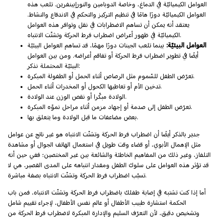
العوامل الكيميائيّة في الدماغ، وخاصة الدوبامين والنورإبينفرين. تلعب هذه
العوامل الكيميائيّة دورًا هامًا في تنظيم التركيز والتحكم في الاندفاع والنشاط.
يعتقد أنه يمكن أن تساهم الاضطرابات في نقل وتوافر هذه العوامل
الكيميائيّة في ظهور أعراض اضطراب فرط الحركة وتشتّت الانتباه.
العوامل البيئيّة:
بينما تلعب الجينات دورًا مهمًا، قد تساهم العوامل البيئيّة
أيضًا في تطوير اضطراب فرط الحركة أو تفاقم أعراضه. ومن بين العوامل
البيئيّة المحتملة نذكر:
تعرّض الطفل للسّموم مثل الرصاص أثناء الحمل أو الطفولة المبكرة.
تدخين الأم أو تعاطيها الكحول أو المخدرات أثناء الحمل.
الولادة مبكّرا أو نقص الوزن عند الولادة.
تعرّض الطفل إلى صدمة أو إجهاد مزمن أثناء مراحل نموّه المبكرة.
بعض مضاعفات ما قبل الولادة وما يتعلق بها.
جدير بالذكر أيضًا أن اضطراب فرط الحركة وتشتّت الانتباه هو غير ناتج عن عوامل
مثل الإهمال الأبوي، أو قضاء وقت طويل في استعمال الهاتف الجوال أو مشاهدة
التلفاز، وغير ذلك من المفاهيم الخاطئة والشائعة بين غير المختصين؛ ففي حين أنه
قد تؤثر هذه العوامل على سلوك الطفل ومقدار انتباهه على المدى القصير، هي لا
تسبّب اضطراب فرط الحركة وتشتّت الانتباه بصفة مباشرة.
أما إذا كنت تشتبه في إصابة طفلك باضطراب فرط الحركة وتشتّت الانتباه، فمن باب
الحكمة استشارة طبيب الأطفال أو عالم نفس الأطفال، لإجراء تقييم شامل
وتشخيص دقيق، لأن التعرّف السليم والإدارة المبكرة لاضطراب فرط الحركة من