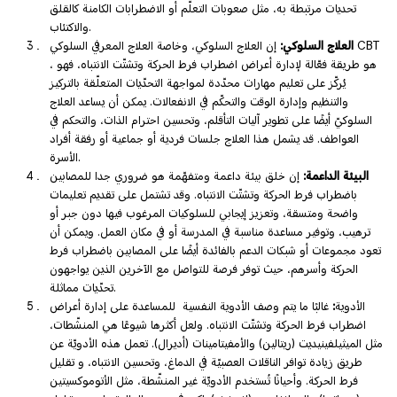
تحديات مرتبطة به، مثل صعوبات التعلّم أو الاضطرابات الكامنة كالقلق
والاكتئاب.
العلاج السلوكي:
إن العلاج السلوكي، وخاصة العلاج المعرفي السلوكي CBT
، هو طريقة فعّالة لإدارة أعراض اضطراب فرط الحركة وتشتّت الانتباه، فهو
يُركّز على تعليم مهارات محدّدة لمواجهة التحدّيات المتعلّقة بالتركيز
والتنظيم وإدارة الوقت والتحكّم في الانفعالات. يمكن أن يساعد العلاج
السلوكيّ أيضًا على تطوير آليات التأقلم، وتحسين احترام الذات، والتحكم في
العواطف. قد يشمل هذا العلاج جلسات فردية أو جماعية أو رفقة أفراد
الأسرة.
البيئة الداعمة:
إن خلق بيئة داعمة ومتفهّمة هو ضروري جدا للمصابين
باضطراب فرط الحركة وتشتّت الانتباه. وقد تشتمل على تقديم تعليمات
واضحة ومتسقة، وتعزيز إيجابي للسلوكيات المرغوب فيها دون جبر أو
ترهيب، وتوفير مساعدة مناسبة في المدرسة أو في مكان العمل. ويمكن أن
تعود مجموعات أو شبكات الدعم بالفائدة أيضًا على المصابين باضطراب فرط
الحركة وأسرهم، حيث توفر فرصة للتواصل مع الآخرين الذين يواجهون
تحدّيات مماثلة.
الأدوية
:
غالبًا ما يتم وصف الأدوية النفسية للمساعدة على إدارة أعراض
اضطراب فرط الحركة وتشتّت الانتباه. ولعل أكثرها شيوعًا هي المنشّطات،
مثل الميثيلفينيديت (ريتالين) والأمفيتامينات (أديرال). تعمل هذه الأدويّة عن
طريق زيادة توافر الناقلات العصبيّة في الدماغ، وتحسين الانتباه، و تقليل
فرط الحركة. وأحيانًا تُستخدم الأدويّة غير المنشّطة، مثل الأتوموكسيتين