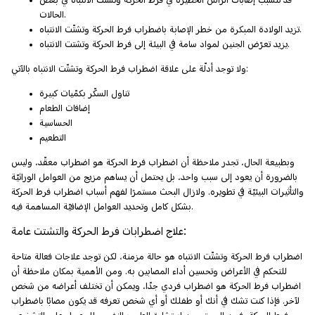
قد تتسبّب إصابات الرأس الخطيرة في فرط الحركة وتشتت الانتباه في بعض
الحالات.
تزيد الولادة المبكرة من خطر الإصابة باضطراب فرط الحركة وتشتّت الانتباه.
يزيد تعرّض الجنين لمواد سامة في البيئة إلى فرط الحركة وتشتت الانتباه.
ولا توجد أدلّة على علاقة اضطراب فرط الحركة وتشتّت الانتباه بالآتي:
تناول السكّر بكمّيات كبيرة
إضافات الطعام
الحساسية
التطعيم
وبطبيعة الحال، تجدر ملاحظة أن اضطراب فرط الحركة هو اضطراب معقّد، وليس
بالضرورة أن يعود إلى سبب واحد، بل يحتمل أن يساهم مزيج من العوامل الوراثيّة
والتأثيرات البيئيّة في تطويره. ولازال البحث مستمرًا لفهم أسباب اضطراب فرط الحركة
بشكل كامل وتحديد العوامل الإضافيّة المساهمة فيه.
علاج اضطرابات فرط الحركة والتشتت عامة:
اضطراب فرط الحركة وتشتّت الانتباه هو حالة مزمنة، لكن توجد علاجات فعالة متاحة
للتحكم في الأعراض وتحسين أداء المصابين به. ومن الأهمية بمكان ملاحظة أن
اضطراب فرط الحركة هو اضطراب فردي جدّا، ويمكن أن تختلف أعراضه من شخص
لآخر. فإذا كنت تشك في أنك أو طفلك أو أي شخص تعرفه قد يكون مصابًا باضطراب