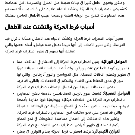
ومتكرّر وتعوق الطفل كثيرا في بيئات عديدة مثل المنزل والمدرسة، قبل اعتمادها
كتشخيص لاضطراب فرط الحركة وتشتّت الانتباه. علاوة على ذلك، يجب ألا تستخدم
هذه المعلومات كبديل عن الرعاية الطبية ونصيحة طبيب الأطفال الخاص بطفلك.
أسباب فرط الحركة والتشتت عند الأطفال
تعتبر أسباب اضطراب فرط الحركة وتشتّت الانتباه عند الأطفال مسألة لا تزال قيد
الدراسة، ولكن تشير الأبحاث إلى أنها نتيجة تفاعل عدة عوامل. أدناه بعضها والتي
يعتقد أنها تسهم في تطور اضطراب فرط الحركة:
العوامل الوراثيّة:
يميل اضطراب فرط الحركة إلى الانتشار في العائلات، مما
يشير إلى كونه ناتجا عن عنصر وراثي. وقد أثبتت الدراسات لعب الجينات دورًا
في تطوير وتنظيم الناقلات العصبيّة، مثل الدوبامين والنور أدرينالين، والتي لها
دور في مدى الحفاظ على الانتباه والتحكم في الانفعالات. بالتالي، قد تزيد
بعض الاختلافات الجينيّة من احتمال الإصابة باضطراب فرط الحركة.
العوامل العصبيّة:
كشفت صور بالرنين المغناطيسي لأدمغة بعض المصابين
باضطراب فرط الحركة عن اختلافات هيكليّة ووظيفيّة فيها مقارنة بأدمغة
غيرهم، حيث توجد مناطق محدّدة في الدماغ مسؤولة عن الوظائف التنفيذيّة
والتي قد تعمل على نحو مختلف لدى المصابين باضطراب فرط الحركة.
وتشير هذه الاختلافات إلى احتمال مساهمة التشوهات في نمو الدماغ
وكيفية عمله في ظهور أعراض اضطراب نقص الانتباه مع فرط الحركة.
التوازن الكيميائي:
يرتبط اضطراب فرط الحركة بعدم التوازن في بعض