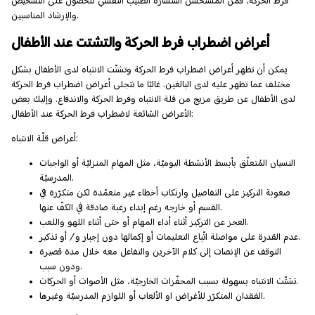
فرط الحركة، فمن المستحسن استشارة الطبيب النفسي للحصول على التشخيص
والإرشاد المناسبين.
أعراض اضطراب فرط الحركة والتشتت عند الأطفال
يمكن أن تظهر أعراض اضطراب فرط الحركة وتشتّت الانتباه لدى الأطفال بشكل
مختلف عما تظهر عليه لدى البالغين. غالبًا ما تتجلى أعراض اضطراب فرط الحركة
لدى الأطفال عن طريق مزيج من قلة الانتباه وفرط الحركة والاندفاع. وإليك بعض
الأعراض الشائعة لاضطراب فرط الحركة عند الأطفال:
أعراض قلّة الانتباه:
النسيان المُتعلّق بأبسط الأنشطة اليوميّة، مثل المهام المنزليّة أو الواجبات
المدرسيّة.
صعوبة التركيز على التفاصيل وارتكاب أخطاء غير متعمّدة لكن متكرّرة في
القسم أو خارجه رغم إبداء رغبة صادقة في الكفّ عنها.
العجز عن التركيز أثناء أداء المهام أو حتى أثناء اللهو واللعب.
عدم القدرة على مواصلة اتّباع التعليمات أو إكمالها دون إجبار و/ أو تذكير.
التوقف عن الإنصات إلى كلام الآخرين والتفاعل معه خلال مدة قصيرة
ودون سبب.
تشتّت الانتباه بسهولة بسبب المحفّزات الخارجيّة، مثل الأصوات أو الحركات.
الفقدان المتكرّر للأغراض او الألعاب أو اللوازم المدرسيّة وغيرها.