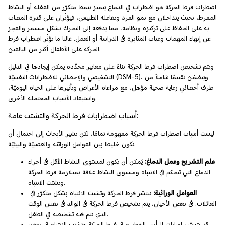
اضطراب فرط الحركة هو اضطراب في الدماغ يتميز بنمط متكرّر من الغفلة أو النشاط
المفرط، بحيث يتداخلان مع نمو الفرد وتفاعله الطبيعي، فيؤثّران على قدرة المصاب
به على الحفاظ على تركيزه ونظامه، مما يدفعه إلى التحرك بشكل مستمر والعجز
عن إنهاء المهمات وغياب المثابرة في الدراسة أو العمل. غالبا ما يؤثّر اضطراب فرط
الحركة على الأطفال أكثر من البالغين.
ويتم تشخيص اضطراب فرط الحركة بناءً على معايير محدّدة يمكن إيجادها في الدليل
التشخيصي والإحصائي للاضطرابات النفسيّة (DSM-5)، ويتضمّن تقييمًا شاملاً من
طرف أخصائي رعاية صحية مؤهل، مع مراعاة الأعراض وتأثيرها على الحياة اليوميّة،
واستبعاد الأسباب المحتملة الأخرى.
أسباب اضطرابات فرط الحركة والتشتت عامة:
ليست أسباب اضطراب فرط الحركة مفهومة تمامًا، لكن تشير الأبحاث إلى احتمال أن
يكون خليطا بين العوامل الوراثيّة والعصبيّة والبيئيّة.
علم التشريح وعمل الدماغ:
يُمكن أن يكون لمستوى النشاط الأقل في أجزاء
الدماغ التي تتحكم في الانتباه ومستوى النشاط علاقة بمتلازمة فرط الحركة
وتشتت الانتباه.
العوامل الوراثية:
ينتشر فرط الحركة وتشتت الانتباه بشكل متكرّر في
العائلات. في بعض الأحيان، يتم تشخيص فرط الحركة في الوالد في نفس الوقت
الذي يتم فيه تشخيصه في الطفل.