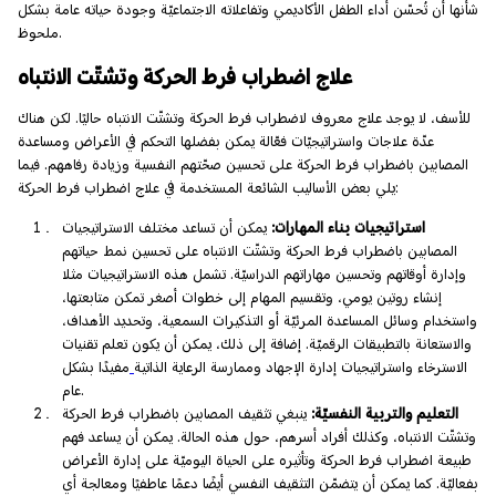
شأنها أن تُحسّن أداء الطفل الأكاديمي وتفاعلاته الاجتماعيّة وجودة حياته عامة بشكل
ملحوظ.
علاج اضطراب فرط الحركة وتشتّت الانتباه
للأسف، لا يوجد علاج معروف لاضطراب فرط الحركة وتشتّت الانتباه حاليًا. لكن هناك
عدّة علاجات واستراتيجيّات فعّالة يمكن بفضلها التحكم في الأعراض ومساعدة
المصابين باضطراب فرط الحركة على تحسين صحّتهم النفسية وزيادة رفاههم. فيما
يلي بعض الأساليب الشائعة المستخدمة في علاج اضطراب فرط الحركة:
استراتيجيات بناء المهارات:
يمكن أن تساعد مختلف الاستراتيجيات
المصابين باضطراب فرط الحركة وتشتّت الانتباه على تحسين نمط حياتهم
وإدارة أوقاتهم وتحسين مهاراتهم الدراسيّة. تشمل هذه الاستراتيجيات مثلا
إنشاء روتين يومي، وتقسيم المهام إلى خطوات أصغر تمكن متابعتها،
واستخدام وسائل المساعدة المرئيّة أو التذكيرات السمعية، وتحديد الأهداف،
والاستعانة بالتطبيقات الرقميّة. إضافة إلى ذلك، يمكن أن يكون تعلم تقنيات
الاسترخاء واستراتيجيات إدارة الإجهاد وممارسة الرعاية الذاتية
مفيدًا بشكل
عام.
التعليم والتربية النفسيّة:
ينبغي تثقيف المصابين باضطراب فرط الحركة
وتشتّت الانتباه، وكذلك أفراد أسرهم، حول هذه الحالة. يمكن أن يساعد فهم
طبيعة اضطراب فرط الحركة وتأثيره على الحياة اليوميّة على إدارة الأعراض
بفعاليّة. كما يمكن أن يتضمّن التثقيف النفسي أيضًا دعمًا عاطفيًا ومعالجة أي