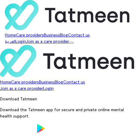
Home
Care providers
Business
Blog
Contact us
Join as a care provider
Login
العربية
Home
Care providers
Business
Blog
Contact us
Join as a care provider
Login
Download Tatmeen
Download the Tatmeen app for secure and private online mental
health support.