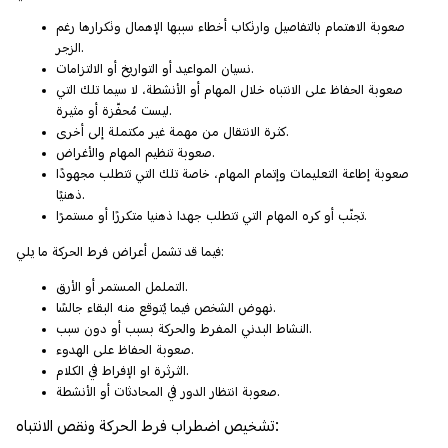
صعوبة الاهتمام بالتفاصيل وارتكاب أخطاء سببها الإهمال وتكرارها رغم
الزجر.
نسيان المواعيد أو التواريخ أو الالتزامات.
صعوبة الحفاظ على الانتباه خلال المهام أو الأنشطة، لا سيما تلك التي
ليست مُحفّزة أو مثيرة.
كثرة الانتقال من مهمة غير مكتملة إلى أخرى.
صعوبة تنظيم المهام والأغراض.
صعوبة إطاعة التعليمات وإتمام المهام، خاصة تلك التي تتطلب مجهودًا
ذهنيًا.
تجنّب أو كره المهام التي تتطلب جهدا ذهنيا متكررًا أو مستمرًا.
فيما قد تشمل أعراض فرط الحركة ما يلي:
التململ المستمر أو الأرق.
نهوض الشخص فيما يُتوقع منه البقاء جالسًا.
النشاط البدني المفرط والحركة بسبب أو دون سبب.
صعوبة الحفاظ على الهدوء.
الثرثرة او الإفراط في الكلام.
صعوبة انتظار الدور في المحادثات أو الأنشطة.
تشخيص اضطراب فرط الحركة ونقص الانتباه: