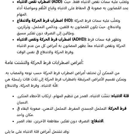
: وتغلُب عليه سمات نقص الانتباه فقط. حيث
اضطراب نقص الانتباه (ADD)
يجد المُصابون به صعوبة في الحفاظ على الانتباه واتباع النُظُم ومواصلة أداء
المهام.
وتغلُب عليه سمات فرط الحركة
اضطراب فرط الحركة والاندفاع (HD):
والاندفاع. حيث يكون المُصابون به قلقين، ودائمي التململ، وثرثارين،
وميّالين إلى التصرف دون تفكير مسبق.
وتظهر فيه سمات فرط
اضطراب فرط الحركة ونقص الانتباه (ADHD):
الحركة ونقص الانتباه معاً. يظهر المصابون به أعراض كل من عدم الانتباه
وفرط الحركة والاندفاع في نفس الوقت.
أعراض اضطرابات فرط الحركة والتشتت عامة:
من الممكن أن تختلف أعراض اضطراب فرط الحركة حسب نوعه والمصاب به.
ويمكن تقسيم الأعراض المرتبطة باضطراب فرط الحركة إلى ثلاث فئات رئيسيّة هي
قلّة الانتباه، وفرط الحركة، والاندفاع:
قلة الانتباه:
تشتّت الانتباه، العجز عن تنظيم المهام، ارتكاب الأخطاء المتكرر،
النسيان.
فرط الحركة:
التململ الجسدي المفرط، التململ الذهني، صعوبة البقاء في
مكان واحد.
التصرف دون تفكير، مقاطعة الآخرين، نفاد الصبر.
الاندفاع:
وقد تشتمل أعراض قلة الانتباه على ما يلي: