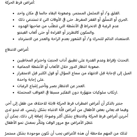
أعراض فرط الحركة:
القلق و/ أو التململ المستمر، وصعوبة البقاء جالسا في مكان واحد.
الجري أو التسلّق أو القفز المفرط، حتى في الأوقات التي لا تستدعي ذلك.
عدم الرغبة في الانخراط في الأنشطة التي تتطلّب من صاحبها الهدوء
والسكون كالتطريز أو القراءة أو حتى ألعاب الفيديو.
الاستعداد الدائم للتحرك و/ أو الشعور بعدم الراحة والعجز عن الاسترخاء.
أعراض الاندفاع:
التحدث بإفراط وعدم القدرة على تطبيق آداب الحديث واحترام المخاطبين.
صعوبة انتظار الدور خلال الألعاب أو الأنشطة الجماعية.
الميل إلى الإجابة قبل الانتهاء من سماع السؤال أو قول الكثير قبل الاستقرار
على إجابة واحدة.
العجز عن الانتظار بصبر وتأخير إشباع الرغبات.
ارتكاب سلوكيات متهوّرة دون التفكير مسبقا في العواقب المحتملة.
جدير بالذكر أن أعراض اضطراب فرط الحركة قابلة للاختلاف من طفل إلى آخر،
وفيما قد يعاني بعض الأطفال من أعراض قلّة الانتباه بشكل رئيسي، قد تبدو لدى
آخرين أعراض فرط الحركة والاندفاع بشكل أكثر وضوحًا. إضافة إلى ذلك، يمكن أن
تتغيّر الأعراض مع مرور الوقت وتتأثّر بمعدل نمو الأطفال.
لذلك من المهم ملاحظة أن هذه الأعراض يجب أن تكون موجودة بشكل مستمرّ