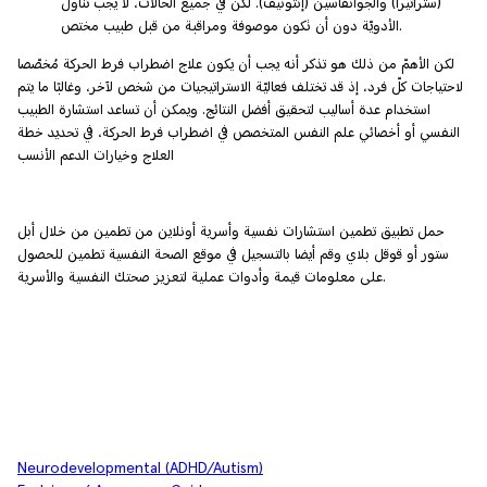
(ستراتيرا) والجوانفاسين (إنتونيف). لكن في جميع الحالات، لا يجب تناول
الأدويّة دون أن تكون موصوفة ومراقبة من قبل طبيب مختص.
لكن الأهمّ من ذلك هو تذكر أنه يجب أن يكون علاج اضطراب فرط الحركة مُخصّصا
لاحتياجات كلّ فرد، إذ قد تختلف فعاليّة الاستراتيجيات من شخص لآخر، وغالبًا ما يتم
استخدام عدة أساليب لتحقيق أفضل النتائج. ويمكن أن تساعد استشارة الطبيب
النفسي أو أخصائي علم النفس المتخصص في اضطراب فرط الحركة، في تحديد خطة
العلاج وخيارات الدعم الأنسب
حمل تطبيق تطمين استشارات نفسية وأسرية أونلاين من تطمين من خلال أبل
ستور أو قوقل بلاي وقم أيضا بالتسجيل في موقع الصحة النفسية تطمين للحصول
على معلومات قيمة وأدوات عملية لتعزيز صحتك النفسية والأسرية.
Neurodevelopmental (ADHD/Autism)