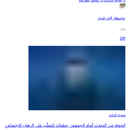
3 يونيو 2026
•
5 دقائق للقراءة
بواسطة:
آيات النجار
281
تنمية الذات
الخوف من التحدث أمام الجمهور: خطوات للتغلّب على الرهاب الاجتماعي