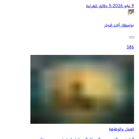
9 مايو 2026
•
5 دقائق للقراءة
بواسطة:
آيات النجار
386
العمل والوظيفة