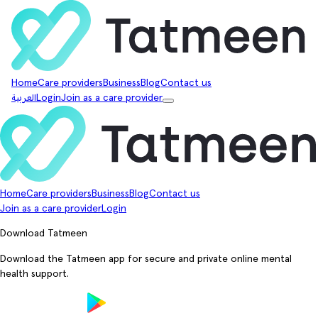
Home
Care providers
Business
Blog
Contact us
Join as a care provider
Login
العربية
Home
Care providers
Business
Blog
Contact us
Join as a care provider
Login
Download Tatmeen
Download the Tatmeen app for secure and private online mental
health support.