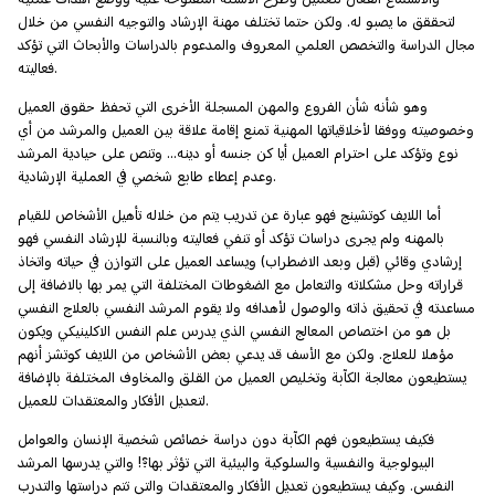
لتحققق ما يصبو له. ولكن حتما تختلف مهنة الإرشاد والتوجيه النفسي من خلال
مجال الدراسة والتخصص العلمي المعروف والمدعوم بالدراسات والأبحاث التي تؤكد
فعاليته.
وهو شأنه شأن الفروع والمهن المسجلة الأخرى التي تحفظ حقوق العميل
وخصوصيته ووفقا لأخلاقياتها المهنية تمنع إقامة علاقة بين العميل والمرشد من أي
نوع وتؤكد على احترام العميل أيا كن جنسه أو دينه... وتنص على حيادية المرشد
وعدم إعطاء طابع شخصي في العملية الإرشادية.
أما اللايف كوتشينج فهو عبارة عن تدريب يتم من خلاله تأهيل الأشخاص للقيام
بالمهنه ولم يجرى دراسات تؤكد أو تنفي فعاليته وبالنسبة للإرشاد النفسي فهو
إرشادي وقائي (قبل وبعد الاضطراب) ويساعد العميل على التوازن في حياته واتخاذ
قراراته وحل مشكلاته والتعامل مع الضغوطات المختلفة التي يمر بها بالاضافة إلى
مساعدته في تحقيق ذاته والوصول لأهدافه ولا يقوم المرشد النفسي بالعلاج النفسي
بل هو من اختصاص المعالج النفسي الذي يدرس علم النفس الاكلينيكي ويكون
مؤهلا للعلاج. ولكن مع الأسف قد يدعي بعض الأشخاص من اللايف كوتشز أنهم
يستطيعون معالجة الكآبة وتخليص العميل من القلق والمخاوف المختلفة بالإضافة
لتعديل الأفكار والمعتقدات للعميل.
فكيف يستطيعون فهم الكآبة دون دراسة خصائص شخصية الإنسان والعوامل
البيولوجية والنفسية والسلوكية والبيئية التي تؤثر بها؟! والتي يدرسها المرشد
النفسي. وكيف يستطيعون تعديل الأفكار والمعتقدات والتي تتم دراستها والتدرب