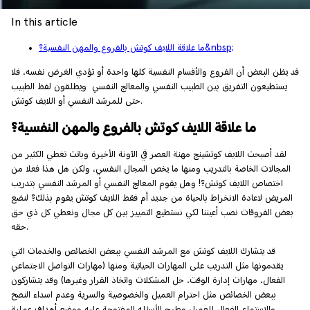
In this article
ما علاقة اللايف كوتش بالفروع والمهن النفسية؟&nbsp;
قد يظن البعض أن الفروع والأقسام النفسية كلها واحدة أو تؤدي الغرض نفسه، فلا
يستطيعون التفريق بين الطبيب النفسي والمعالج النفسي ويطلقون لفظ الطبيب
حتى للمرشد النفسي أو اللايف كوتش.
ما علاقة اللايف كوتش بالفروع والمهن النفسية؟
لقد أصبحت اللايف كوتشينج مهنة العصر في الآونة الأخيرة وباتت تغطي الكثير من
المجالات الخاصة بالتدريب ومنها ما يخص المجال النفسي، ولكن هل هذا فعلا من
اختصاص اللايف كوتش؟! وهل يقوم المعالج النفسي أو المرشد النفسي بتدريب
المريض لاعادة الانخراط بالحياة من جديد أم فقط اللايف كوتش يقوم بذلك؟ لنضع
بعض الفروقات نصب أعيننا لكي نستطيع التمييز بين كل مجال ونعطي كل ذي حق
حقه.
قد يتشارك اللايف كوتش مع المرشد النفسي ببعض الخصائص والخدمات التي
يقدمونها مثل التدريب على المهارات الحياتية ومنها (مهارات التواصل الاجتماعي
الفعال، مهارات إدارة الوقت، حل المشكلات واتخاذ القرار وغيرها) وقد يتشاركون
ببعض الخصائص مثل احترام العميل والخصوصية والسرية وعدم اسداء النصح
والاستماع الفعال للعميل وطرح الأسئله المفتوحة عليه ووضع أهداف عملية