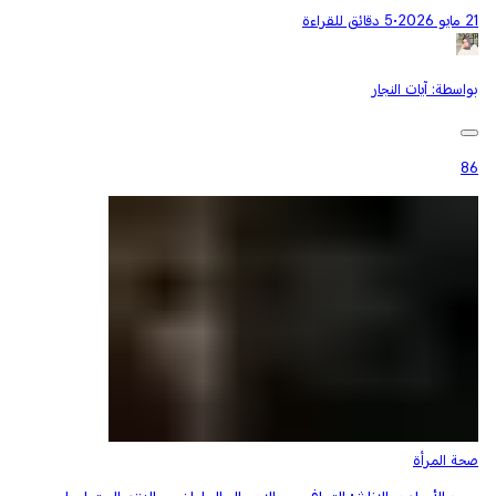
21 مايو 2026
•
5 دقائق للقراءة
بواسطة:
آيات النجار
86
صحة المرأة