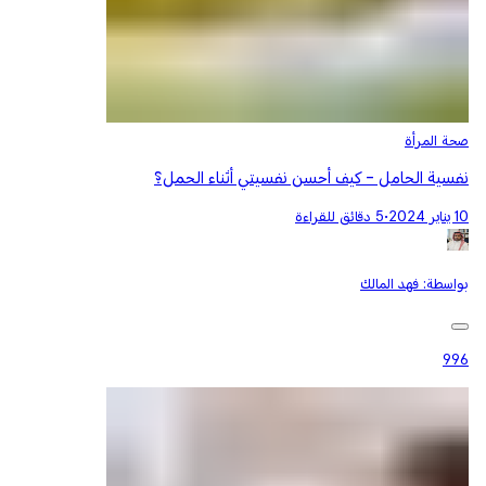
صحة المرأة
نفسية الحامل - كيف أحسن نفسيتي أثناء الحمل؟
10 يناير 2024
•
5 دقائق للقراءة
بواسطة:
فهد المالك
996