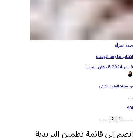
صحة المرأة
إكتئاب ما بعد الولادة
8 يناير 2024
•
5 دقائق للقراءة
بواسطة:
العنود التركي
981
2
1
انضم إلى قائمة تطمين البريدية