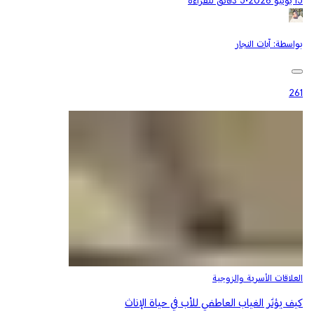
15 يونيو 2026
•
5 دقائق للقراءة
بواسطة:
آيات النجار
261
العلاقات الأسرية والزوجية
كيف يؤثر الغياب العاطفي للأب في حياة الإناث