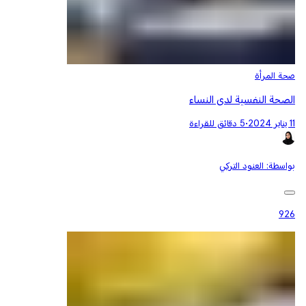
صحة المرأة
الصحة النفسية لدى النساء
11 يناير 2024
•
5 دقائق للقراءة
بواسطة:
العنود التركي
926