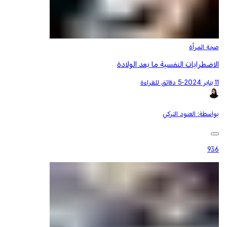
صحة المرأة
الاضطرابات النفسية ما بعد الولادة
11 يناير 2024
•
5 دقائق للقراءة
بواسطة:
العنود التركي
936