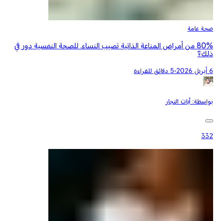
صحة عامة
80% من أمراض المناعة الذاتية تصيب النساء. للصحة النفسية دور في
ذلك؟
6 أبريل 2026
•
5 دقائق للقراءة
بواسطة:
آيات النجار
332