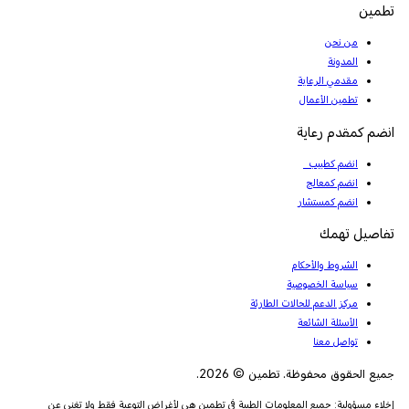
تطمين
من نحن
المدونة
مقدمي الرعاية
تطمين الأعمال
انضم كمقدم رعاية
انضم كطبيب
انضم كمعالج
انضم كمستشار
تفاصيل تهمك
الشروط والأحكام
سياسة الخصوصية
مركز الدعم للحالات الطارئة
الأسئلة الشائعة
تواصل معنا
جميع الحقوق محفوظة. تطمين © 2026.
إخلاء مسؤولية: جميع المعلومات الطبية في تطمين هي لأغراض التوعية فقط ولا تغني عن