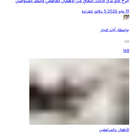
جرح الأم لدى الإناث: التعافي من الإهمال العاطفي والنقد المتواصل
19 مايو 2026
•
5 دقائق للقراءة
بواسطة:
آيات النجار
168
الأطفال والمراهقين