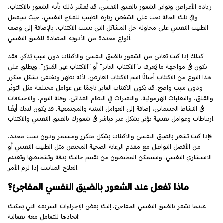
زيادة الأعراض وتواتر الشعور بالضيق النفسي، قد يُفسّر ذلك بأنه الشعور بالاكتئاب،
وفي تلك الحالة يجب على الشخص زيارة الطبيب للعلاج النفسي، حيث سيعمل
الطبيب النفسي على محاولة حل المشاكل التي تسبب الاكتئاب، بالإضافة إلى وصف
أنواع محددة من الأدوية المضادة للضيق النفسي.
كذلك إذا كنت تعاني من الشعور بالضيق النفسي والاكتئاب دون سبب يُذكر، فقد
تكون في مواجهة ما يُعرف بـ"الاكتئاب العابر" أو "الاكتئاب غير المُبرّر". ويطلق على
هذا النوع من الاكتئاب أحيانًا اسم الاكتئاب العارض، لأنه يظهر ويختفي بشكل متكرر
ودون سبب واضح. قد يكون الاكتئاب العابر ناجمًا عن عوامل مختلفة مثل التوتّر
والقلق، والتقلبات الهرمونية، والتغيرات في النظام الغذائي، وقلة النوم، والاختلافات
في النشاط الجسماني، إضافة إلى العوامل البيئية والمجتمعية. قد يكون لديك أيضًا
ارتباطات وعوامل نفسية تؤثر بشكل غير مباشر في شعورك بالضيق النفسي والاكتئاب.
فإذا كنت تشعر بالضيق النفسي والاكتئاب بشكل متكرر ومستمر ودون سبب محدد،
من الأفضل التواصل مع مقدم الرعاية الصحية المختص مثل الطبيب النفسي أو
الاستشاري النفسي. وسيتمكن المختصون من تقييم حالتك بدقة وتشخيصها وتقديم
العلاج المناسب إذا لزم الأمر.
ماذا تفعل عند الشعور بالضيق النفسي المفاجئ؟
عندما تشعر بالضيق النفسي المفاجئ، إليك بعض الإجراءات السريعة التي يمكنك
اتخاذها للتعامل معه بفعالية: