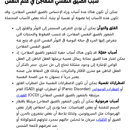
سبب الضيق النفسي المفاجئ في علم النفس
يمكن أن تكون هناك عدة أسباب وراء الإحساس بالضيق النفسي المفاجئ، وقد
تكون هذه الأسباب إما عضوية أو نفسية أو بيئية. أدناه بعض الأسباب المحتملة:
القلق والتوتّر:
يمكن أن يؤدي التعرض المستمر إلى التوتّر والقلق إلى
الشعور بالضيق النفسي المفاجئ. قد تتسبب الضغوط والتحديات التي
يتعرض إليها المرء في حياته اليومية في التوتّر النفسي الذي قد ينتج عنه
الضيق النفسي المفاجئ.
أسباب خفيّة:
قد يكون هناك أسباب خفية للشعور بالضيق المفاجئ؛ إذ
يمكن اعتبار هذا الضيق بمثابة رسائل عصبية يرسلها العقل الباطن إلى العقل
الواعي للإشارة إلى وجود مشكلة تحتاج إلى حل جذري. جدير بالذكر أن
العقل الباطن هو مخزن الأفكار والذكريات، ولذلك فإن الحفاظ على صحته
يعتبر جزءاً لا يستهان به من الصحة النفسية.
اضطرابات نفسية:
يمكن أن تكون الاضطرابات النفسية مثل اضطراب القلق
العام (GAD) أو اضطراب الهلع (Panic Disorder) أو
اضطراب الوسواس
(OCD) مرتبطة بالشعور بالضيق النفسي المفاجئ.
القهري
أسباب هرمونية:
يمكن أن يكون الشعور بالضيق المفاجئ مرتبطًا بافتقار
الجسم للتغذية أو بعض الفيتامينات، مما يؤدي إلى انخفاض إفراز بعض
الهرمونات مثل السيروتونين، ولذلك يلاحظ أن بعض يشعرون بالحزن أو
الضيق أو
الاكتئاب
سرعان ما تتحسّن حالتهم بمجرد تناولهم للشوكولاتة أو
عند تعرضهم لأشعة الشمس.