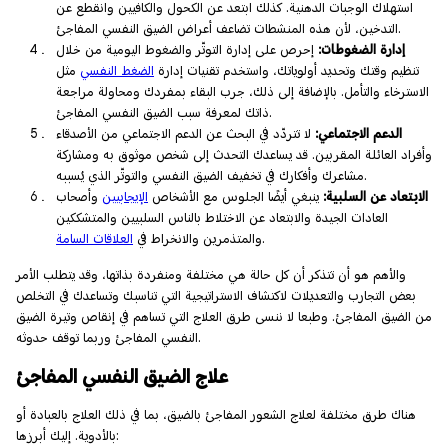
استهلاك الوجبات الدهنية. كذلك ابتعد عن الكحول والكافيين وانقطع عن
التدخين، لأن هذه المنشطات تضاعف أعراض الضيق النفسي المفاجئ.
إدارة الضغوطات:
إحرص على إدارة التوتّر والضغوط اليومية من خلال
تنظيم وقتك وتحديد أولوياتك، واستخدم تقنيات إدارة
الضغط النفسي
مثل
الاسترخاء والتأمل. بالإضافة إلى ذلك، جرب البقاء بمفردك ومحاولة مراجعة
ذاتك لمعرفة سبب الضيق النفسي المفاجئ.
الدعم الاجتماعي:
لا تتردّد في البحث عن الدعم الاجتماعي من الأصدقاء
وأفراد العائلة المقربين. قد يساعدك التحدث إلى شخص موثوق به ومشاركة
مشاعرك وأفكارك في تخفيف الضيق النفسي والتوتّر الذي يُسببه.
الابتعاد عن السلبية:
ينبغي أيضًا الجلوس مع الأشخاص
الإيجابيين
وأصحاب
العادات الجيدة والابتعاد عن الاختلاط بالناس السلبيين والمتشككين
.
والمتذمرين والانخراط في
العلاقات السامة
والأهم هو أن تتذكر أن كل حالة هي مختلفة ومنفردة بذاتها، وقد يتطلب الأمر
بعض التجارب والتعديلات لاكتشاف الاستراتيجية التي تناسبك وتساعدك في التخلص
من الضيق المفاجئ. وطبعا لا ننسى طرق العلاج التي تساهم في إنقاص وتيرة الضيق
النفسي المفاجئ وربما توقف حدوثه.
علاج الضيق النفسي المفاجئ
هناك طرق مختلفة لعلاج الشعور المفاجئ بالضيق، بما في ذلك العلاج بالعبادة أو
بالأدوية. إليك أبرزها: