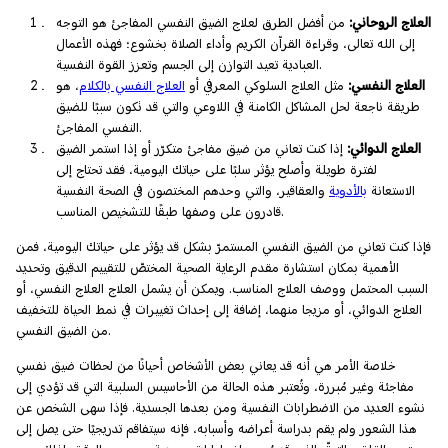
العلاج الروحاني:
من أفضل الطرق لعلاج الضيق النفسي المفاجئ هو التوجه
إلى الله تعالى، وقراءة القرآن الكريم وأداء الصلاة بخشوع؛ فهذه الأعمال
العبادية تعيد التوازن إلى الجسم وتعزز القوة النفسية.
العلاج النفسي:
مثل العلاج السلوكي المعرفي أو
العلاج النفسي بالكلام
، هو
طريقة ناجعة لحل المشاكل الكامنة في اللاوعي والتي قد تكون سببًا للضيق
النفسي المفاجئ.
العلاج الدوائي:
إذا كنت تعاني من ضيق مفاجئ متكرّر أو إذا استمر الضيق
لفترة طويلة وأصلح يؤثر سلبًا على حياتك اليومية، فقد تحتاج إلى
الاستعانة
بالأدوية
والعقاقير، والتي وحدهم المختصون في الصحة النفسية
قادرون على وصفها طبقًا للتشخيص المناسب.
فإذا كنت تعاني من الضيق النفسي المستمرّ بشكل قد يؤثر على حياتك اليومية، فمن
الأهمية بمكان استشارة مقدم الرعاية الصحية المختصّ للتقييم الدقيق وتحديد
السبب المحتمل ووصف العلاج المناسب. ويمكن أن يشمل العلاج العلاج النفسي، أو
العلاج الدوائي، أو مزيجا منهما، إضافة إلى إحداث تغييرات في نمط الحياة للتخفيف
من الضيق النفسي.
خلاصة الأمر هي أنه قد يعاني بعض الأشخاص أحيانًا من لحظات ضيق نفسي
مفاجئة وغير مُبررة، وتُعتبر هذه الحالة من الأحاسيس السلبية التي قد تؤدي إلى
نشوء العديد من الاضطرابات النفسية ومن بعدها الجسدية. فإذا سهى الشخص عن
هذا الشعور ولم يقم بدراسة أعراضه وأسبابه، فإنه سيتفاقم تدريجيًا حتى يصل إلى