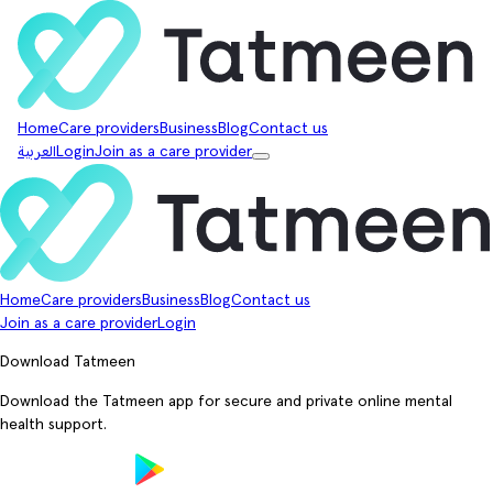
Home
Care providers
Business
Blog
Contact us
Join as a care provider
Login
العربية
Home
Care providers
Business
Blog
Contact us
Join as a care provider
Login
Download Tatmeen
Download the Tatmeen app for secure and private online mental
health support.