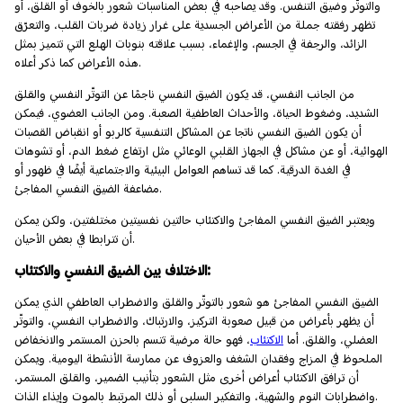
والتوتّر وضيق التنفس. وقد يصاحبه في بعض المناسبات شعور بالخوف أو القلق، أو
تظهر رفقته جملة من الأعراض الجسدية على غرار زيادة ضربات القلب، والتعرّق
الزائد، والرجفة في الجسم، والإغماء، بسبب علاقته بنوبات الهلع التي تتميز بمثل
هذه الأعراض كما ذكر أعلاه.
من الجانب النفسي، قد يكون الضيق النفسي ناجمًا عن التوتّر النفسي والقلق
الشديد، وضغوط الحياة، والأحداث العاطفية الصعبة. ومن الجانب العضوي، فيمكن
أن يكون الضيق النفسي ناتجا عن المشاكل التنفسية كالربو أو انقباض القصبات
الهوائية، أو عن مشاكل في الجهاز القلبي الوعائي مثل ارتفاع ضغط الدم، أو تشوهات
في الغدة الدرقية. كما قد تساهم العوامل البيئية والاجتماعية أيضًا في ظهور أو
مضاعفة الضيق النفسي المفاجئ.
ويعتبر الضيق النفسي المفاجئ والاكتئاب حالتين نفسيتين مختلفتين، ولكن يمكن
أن تترابطا في بعض الأحيان.
الاختلاف بين الضيق النفسي والاكتئاب:
الضيق النفسي المفاجئ هو شعور بالتوتّر والقلق والاضطراب العاطفي الذي يمكن
أن يظهر بأعراض من قبيل صعوبة التركيز، والارتباك، والاضطراب النفسي، والتوتّر
العضلي، والقلق. أما
الاكتئاب
، فهو حالة مرضية تتسم بالحزن المستمر والانخفاض
الملحوظ في المزاج وفقدان الشغف والعزوف عن ممارسة الأنشطة اليومية. ويمكن
أن ترافق الاكتئاب أعراض أخرى مثل الشعور بتأنيب الضمير، والقلق المستمر،
واضطرابات النوم والشهية، والتفكير السلبي أو ذلك المرتبط بالموت وإيذاء الذات.