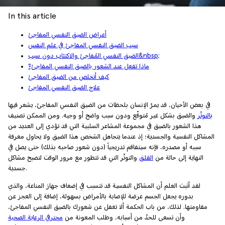
In this article
أعراض الضيق النفسي المفاجئ
سبب الضيق النفسي المفاجئ في علم النفس
الضيق النفسي المُفاجئ والاكتئاب دون سبب&nbsp;
ماذا تفعل عند الشعور بالضيق النفسي المفاجئ؟
كيف أتخلص من الضيق المفاجئ
علاج الضيق النفسي المفاجئ
في بعض الأحيان، قد يمرّ الإنسان بلحظات من الضيق النفسي المفاجئ، يشعر فيها
ب
التوتّر
والضيق بشكل غير مُتوقّع ودون سبب واضح أو وجيه. ومن الممكن تصنيف
هذا الشعور بالضيق في مجموعة المشاعر السلبية التي قد تؤدي إلى العديد من
المشاكل النفسية والجسدية؛ إذ عندما يتجاهل الشخص هذا الضيق ولا يحاول معرفة
سببه أو مصدره، فإنه سيتفاقم تدريجياً (دون شعور صاحبه بذلك) حتى يصل في
النهاية إلى حالة من
القلق
والتوتّر التي قد تتطور مع مرور الوقت لتصبح مشاكل
جسدية.
لقد أثبت العلم أن المشاكل النفسية قد تتسبب في إضعاف جهاز المناعة، والذي
بدوره يجعل الجسم عرضة للإصابة بالأمراض بسهولة، إضافة إلى العجز عن
مقاومتها. لذلك، من باب الحكمة ألا تغفل عن شعورك بالضيق النفسي المفاجئ،
وأن تسعى للحدّ من أسبابه، وطلب المعونة من
محترفي الرعاية الصحية