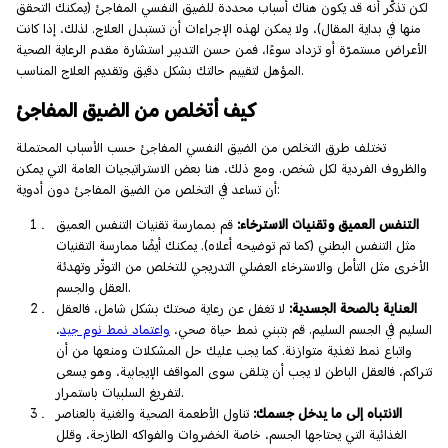
لكن تذكّر أنه قد يكون هناك أسباب محددة للضيق النفسي المفاجئ (يمكنك التحقق
منها في بداية المقال)، ولا يمكن لهذه الإجراءات أن تستبدل العلاج. لذلك، إذا كانت
الأعراض مستمرّة أو تزداد سوءًا، فمن حسن التدبير استشارة مقدم الرعاية الصحية
المؤهل لتقييم حالتك بشكل دقيق وتقديم العلاج المناسب.
كيف أتخلص من الضيق المفاجئ
تختلف طرق التخلص من الضيق النفسي المفاجئ حسب الأسباب المحتملة
والظروف الفردية لكل شخص. ومع ذلك، هنا بعض الاستراتيجيات العامة التي يمكن
أن تساعد في التخلص من الضيق المفاجئ دون أدوية:
التنفس العميق وتقنيات الاسترخاء:
قم بممارسة تقنيات التنفس العميق
مثل التنفس البطني (كما تم توضيحه أعلاه). يمكنك أيضًا ممارسة التقنيات
الأخرى مثل التأمل والاسترخاء العضلي التدريجي للتخلص من التوتّر وتهدئة
العقل والجسم.
العناية بالصحة الجسدية:
لا تغفل عن رعاية صحتك بشكل شامل، فالعقل
السليم في الجسم السليم. قم بتبني نمط حياة صحي،
واعتماد نمط نوم جيد
،
واتباع نمط تغذية متوازنة. كما يجب عليك حل المشكلات ومنعها من أن
تتراكم، فالعقل الباطن لا يجب أن يتلقى سوى المواقف الإيجابية، وهو يسعى
لتفريغ السلبيات باستمرار.
الانتباه إلى ما يدخل جسمك:
تناول الأطعمة الصحية والغنية بالعناصر
الغذائية التي يحتاجها الجسم، خاصة الخضروات والفواكه الطازجة، وقلل