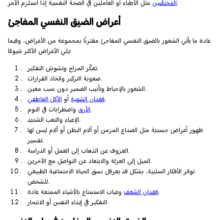
مثل الأطباء أو العاملين في الصحة النفسية إذا استلزم الأمر.
المختصّين
أعراض الضيق النفسي المفاجئ
عادة ما يأتي الشعور بالضيق النفسي المفاجئ مقترنًا بمجموعة من الأعراض، وفيما
يلي الأعراض الأكثر شيوعًا:
تعكّر المزاج وتشوش التفكير.
صعوبة التركيز واتخاذ القرارات.
الشعور بالإحباط وتأنيب الضمير دون سبب معين.
.
فقدان الشهية
أو
الأكل العاطفي
واضطرابات في النوم.
الأرق
الإعياء والتعب الشديد.
ظهور أعراض جسدية مثل الصداع المزمن أو آلام البطن أو آلام ليس لها
تفسير.
العزوف عن الذهاب إلى العمل أو الدراسة.
الميل إلى العزلة والابتعاد عن التواصل مع الآخرين.
تواتر الأفكار السلبية، بشكل قد يعرقل نسق الحياة الاجتماعية الطبيعي
للشخص.
وغياب الاستمتاع بالأشياء الممتعة عادة.
فقدان الشغف
التفكير في إيذاء النفس أو الانتحار.