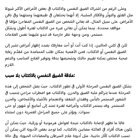
وعلى الرغم من اشتراك الضيق النفسي والاكتئاب في بعض الأعراض الأكثر شيوعًا
مثل القلق والتوتّر والأفكار السلبية، إلا أنهما يختلفان في طبيعتهما ومدتهما وفي باقي
الأعراض. على سبيل المثال، قد يعاني الشخص من الضيق النفسي المفاجئ مؤقتا في
مواقف محددة، بينما يمكن أن يعاني غيره من الاكتئاب لفترة أطول وبشكل
مستمر، ومن وجهة نظر خارجية قد تبدو عليهما نفس العلامات.
لكن في كلتي الحالتين، إذا كنت أنت أو أحد معارفك بصدد إظهار أعراض تشير إلى
الضيق النفسي أو الاكتئاب، فمن الأهمية بمكان طلب المساعدة من مُقدّم رعاية
صحية مختص يمكنه تقييم حالتك وتشخيصها بدقة وتوفير العلاج المناسب والدعم
اللازم.
علاقة الضيق النفسي بالاكتئاب بلا سبب:
يشكل الضيق النفسي المرحلة الأولى في تطور الاكتئاب، حيث يصل الشخص إلى هذه
المرحلة عندما يتراكم عليه الضيق والحزن. والاكتئاب هو اضطراب مزاجي يتسبب في
الشعور المستمر باليأس وفقدان الشغف والاهتمام بالأشياء والأشخاص، والحزن
المستمر. وقد يستمر الاكتئاب وأعراضه لفترة تمتد إلى أسابيع أو شهور أو حتى
سنوات، ويؤثر على جميع المراحل العمرية دون استثناء.
غالبًا ما تظهر الإصابة بالاكتئاب نتيجة لعوامل هرمونية أو وراثية، حيث يمكن أن
يكون هناك أفراد في العائلة مصابين بالاكتئاب، كما توجد بعض الأدوية التي يمكن أن
تسبب الاكتئاب كآثار جانبية، مثل أدوية علاج السرطان والمضادات الحيوية. وفي حالة