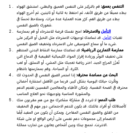
التنفس بعمق:
قم بالتركيز على التنفس العميق والبطني. استنشق الهواء
ببطء عميقًا عن طريق الأنف، ثم احتفظ به لثانية أو ثانيتين، ثم أخرج الهواء
ببطء عن طريق الفم. كرّر هذه العملية عدة مرات، وستلاحظ تحسنًا في
شعورك بالضيق النفسي.
التأمل
والاسترخاء:
امنح نفسك فرصة للاسترخاء أو قم بممارسة
تقنيات
التأمل
. قد تساعدك توجيهات الاسترخاء مثل التخيل أو التركيز على
شيء ما أو سماع الموسيقى على الاسترخاء وتخفيف الضيق النفسي.
ممارسة التمارين الرياضية:
قد تساعدك ممارسة النشاط البدني المنتظم
على تخفيف التوتّر وزيادة إفراز المواد الكيميائية الطبيعية في الدماغ التي
تُعزّز المزاج الجيد. اختر رياضة تعجبك مثل المشي، أو التسلق، أو لعب
الكرة، أو السباحة، وقم بممارستها بانتظام.
البحث عن مساعدة محترف:
إذا استمر الضيق النفسي في الحدوث لك
وتأثرت حياتك اليومية بشكل كبير، فربما من الأفضل استشارة أخصائي
محترف في الصحة النفسية. بإمكان الأطباء والمعالجين النفسيين تقديم الدعم
والمشورة المناسبة وتوجيهك نحو العلاج المناسب.
طلب الدعم:
لا تتردد في مشاركة مشاعرك مع من هم مقربون منك
كأصدقائك أو أفراد عائلتك. قد يكون للدعم الاجتماعي دور مهم في التخفيف
من القلق والضيق النفسي المفاجئ. ويمكن أن يكون من المفيد أيضًا
الانضمام إلى مجموعات دعم نفسي على أرض الواقع او على شبكة
الانترنت، تجمع بينك وبين أشخاص يعانون من تجارب مماثلة.