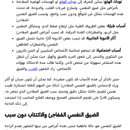
نوبات الهلع:
يمكن التعرف إلى
نوبات الهلع
أو الهجمات الهلعية المفاجئة
بأعراض مثل ضيق التنفس، وتسارع ضربات القلب، والدوخة. قد تحدث
هذه الهجمات بشكل غير مُتوقّع ودون سبب واضح، وتسبب الضيق النفسي
المفاجئ.
أسباب طبيّة:
بعض الظروف الطبية مثل ارتفاع ضغط الدم، ومشاكل التنفس
مثل الربو، واضطرابات الغدة الدرقية، قد تسبب أعراض الضيق المفاجئ.
آثار الأدوية الجانبية:
قد تسبب بعض الأدوية آثارًا جانبية تشمل الضيق
النفسي والاضطراب العاطفي.
أسباب اجتماعية:
قد تساهم مُجالسة الأشخاص السلبيين أو الذين يكثرون
من الشكوى والتذمر، إلى شعور المرء بالضيق والهمّ، حيث يمكن أن تنتقل
هذه المشاعر بسهولة من شخص لآخر، وكلما طالت مدة الاحتكاك بهؤلاء
والضيق.
الأشخاص، زاد الشعور ب
الحزن
جدير بالذكر أن هذه الأسباب قد تكون منفردة، كما يمكن أن يكون سببان أو أكثر
وراء الإحساس بالضيق النفسي المفاجئ؛ لذلك من المهم للغاية استشارة طبيب
نفسي لتقييم حالتك بشكل دقيق وتحديد سبب الضيق المفاجئ الذي تشعر به،
وسيكون قادرًا على تقديم التشخيص الصحيح ووصف العلاج المناسب إذا استدعت
إلى ذلك الحاجة.
الضيق النفسي المُفاجئ والاكتئاب دون سبب
الضيق النفسي هو حالة عاطفية تتميز بعدة أعراض من بينها الشعور بعدم الراحة