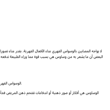
لا يواجه المصابين بالوسواس القهري عناء الأفعال القهرية، بقدر عناء تص
البعض أن ما يشعر به من وساوس هي بسبب قوة مما وراء الطبيعة تدفعه للقي
الوسواس القهري مرض نفسي يسبب القلق والكرب للمريض، ويستهلك وقته وبالتالي يؤثر على حياته ونشاطه اليومي. وهو يتكون من وساوس أو أفعال قهرية أو الاثنين معا.
الوساوس هي أفكار أو صور ذهنية أو اندفاعات تقتحم ذهن المريض فجأة،