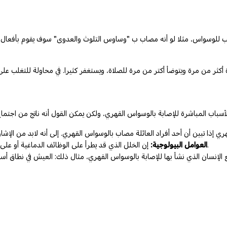
احب للوسواس، مثلا لو أنه مصاب ب "وساوس التلوث والعدوى" سوف يقوم بأفعال 
إن الخلل الذي قد يطرأ على الوظائف الدماغية أو على عمل النواقل العصبية، كفيل أن يؤدي إلى الإصابة بالوسواس القهري.
العوامل البيولوجية:
 الإنسان الذي نشأ بها للإصابة بالوسواس القهري، مثال ذلك: العيش في نطاق أ