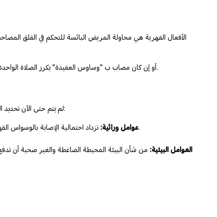
الأفعال القهرية هي محاولة المريض البائسة للتحكم في القلق المص
أو إن كان مصاب ب "وساوس العقيدة" يكرر الصلاة الواحدة أكثر من مرة ويتوضأ أكتر من مرة للصلاة، ويستغفر كثيرا. في محاولة للتغلب على الأفكار المسيئة التي يعتبر أنها مسؤوليته ويخاف جدا أن يغضب الله بسببها.
لم يتم حتى الآن تحديد الأسباب المباشرة للإصابة بالوسواس القهري، ولكن يمكن القول أنه ناتج من اجتماع عوامل عدة تجيب على سؤال لماذا يصاب الإنسان بالوسواس القهري؟ منها:
تزداد احتمالية الإصابة بالوسواس القهري إذا تبين أن أحد أفراد العائلة مصاب بالوسواس القهري. إلى أنه لابد من الإشارة أنه لم يتم تحديد حتى الآن إن كان للإصابة به أسباب جينية مباشرة.
عوامل وراثية:
العوامل البيئية:
من شأن البيئة المحيطة الضاغطة والغير صحية أن تدفع