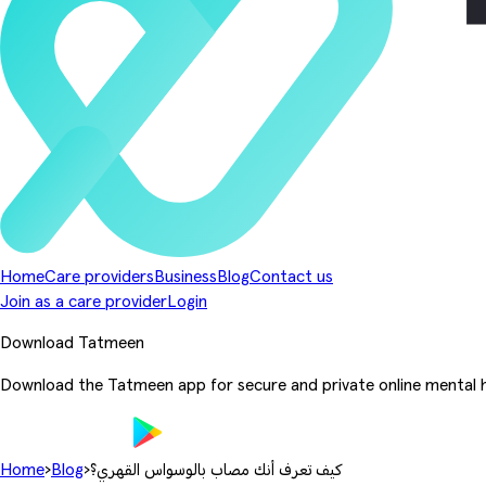
Home
Care providers
Business
Blog
Contact us
Join as a care provider
Login
Download Tatmeen
Download the Tatmeen app for secure and private online mental h
كيف تعرف أنك مصاب بالوسواس القهري؟
›
Blog
›
Home