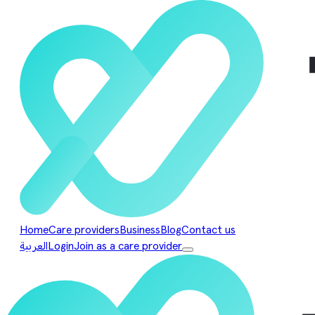
Home
Care providers
Business
Blog
Contact us
Join as a care provider
Login
العربية