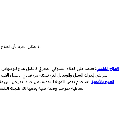
لا يمكن الجزم بأن العلاج أيا كان نوعه سيقضي على الوسواس القهري، ولكن يمكن القول أنه قادر على التخفيف من حدة الأعراض حتى لا تصل للدرجة التي تعيق السير الطبيعي لحياتك.
العلاج النفسي
:
يعتمد على العلاج السلوكي المعرفي كأفضل علاج للوسواس ا
المريض لإدراك السبل والوسائل التي تمكنه من تفادي الأعمال القهرية الناتجة عن الوسواس. أي يهدف هذا العلاج بصورة عامة إلى تمكين المريض من تعلم كيفية إدارة التصرفات القهرية التي تدفعه الوساوس للقيام بها.
العلاج بالأدوية
:
تستخدم بعض الأدوية للتخفيف من حدة الأعراض التي يشع
تعاطيه بموجب وصفة طبية يصفها لك طبيبك النفسي المختص، هذا بالإضافة إلى الأخذ بعين الاعتبار أنه من الممكن أن يتخذ العلاج بالأدوية وقتا حتى تلحظ تحسن الأعراض لديك، لذا عليك التحلي بالصبر.