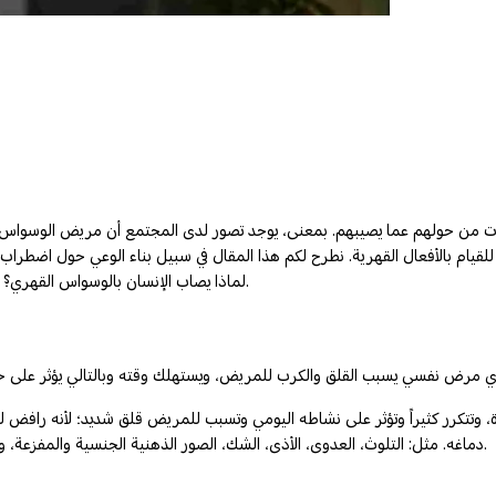
ورات من حولهم عما يصيبهم. بمعنى، يوجد تصور لدى المجتمع أن مريض الوسواس ا
ام بالأفعال القهرية. نطرح لكم هذا المقال في سبيل بناء الوعي حول اضطراب ال
لماذا يصاب الإنسان بالوسواس القهري؟ كيف تعرف أنك مصاب بالوسواس القهري، والتعريف بعلاج الوسواس القهري.
 وتتكرر كثيراً وتؤثر على نشاطه اليومي وتسبب للمريض قلق شديد؛ لأنه رافض ل
دماغه. مثل: التلوث، العدوى، الأذى، الشك، الصور الذهنية الجنسية والمفزعة، وساوس العقيدة، وساوس الترتيب، العد وجمع الأشياء وتخزينها، ونتف الشعر.