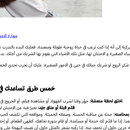
خمس طرق تساعدك في 
لى أنه إذا كنت ترغب في حياة زوجية طويلة وسعيدة، فعليك البدء بالتدرب على استخدام كلمة "ش
خمس طرق تساعدك في ت
جهّز وقتا لشرب القهوة، أو مشاهدة فيلم، أو الخروج في نزهة، فاجئ الشريك بذلك. وقل له أقدر جهودك تجاهي، وممتنة لك.
اخلق لحظة منعشة:
تعبرّ فيه عن الامتنان لوجود الشريك في حياتك، وعن مساهماته الدائمة لجعل العلاقة أفضل.
قدّم قبلة أو عناق جيّد:
بمحاسنه:
 حزين حاول أن تخفف عنه، إذا رأيته يشعر بالملل حاول أن تضيف البهجة على وق