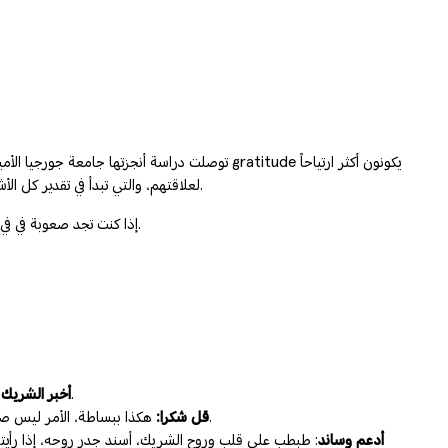
توصلت دراسة أنجزتها جامعة جورجيا الأميركية إ
لعلاقتهم، والتي تبدأ في تقدير كل الأشياء الصغيرة و الامتنان لها، مثل تلك الأشياء التي يقوم بها الشريك من أجلك، بدءاً من تحضير قهوة الصباح إلى السماح لك بإختيار الفيلم الذي تريد مشاهدته.
إذا كنت تجد صعوبة في في شكر الزوج او شريك حياتك في حتى في الامور الصغيرة، عليك أن تجرب تحدي الخمسة أيام من الامتنان تجاه الشريك، عبر مجموعة من طرق الامتنان المتنوعة.
حدثه عن مناقبه الحسنة، وصفاته الجميلة، ومواقفه التي تكشف الحب والإخلاص الكبير لك، فهذا من شأنه أن يشعر الشريك بأنك ممتنٌ له.
أخبر الشريك 
هكذا ببساطة، الأمر ليس صعبا، إذا ما قدّم لك خدمة أو مساعدة، أو قام بدوره تجاهك، كطهي الطعام، أو إحضار الدواء، أو تحضير كوب القهوة أو اكتب رسالة وأخبره أنك ممتنٌ له.
قل شكرا:
أدعم وساند
: طبطب على قلب وروح الشريك، أسند جدر روحه، إذا رأيته