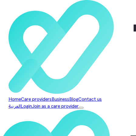
Home
Care providers
Business
Blog
Contact us
Join as a care provider
Login
العربية