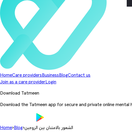
Home
Care providers
Business
Blog
Contact us
Join as a care provider
Login
Download Tatmeen
Download the Tatmeen app for secure and private online mental h
الشعور بالامتنان بين الزوجين
›
Blog
›
Home