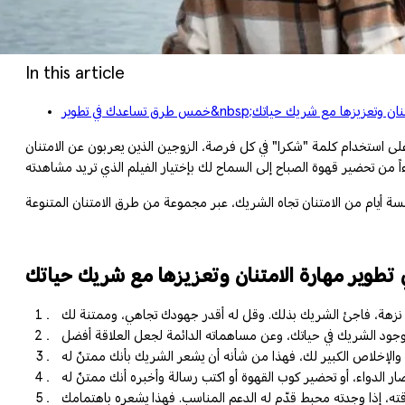
In this article
تطوير&nbsp;مهارة الامتنان وتعزيزها مع شريك حياتك
كرا" في كل فرصة، الزوجين الذين يعربون عن الامتنان gratitude يكونون أكثر ارتياحاً
طوير مهارة الامتنان وتعزيزها مع شريك حياتك
ته، إذا وجدته محبط قدّم له الدعم المناسب. فهذا يشعره باهتمامك