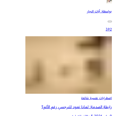
بواسطة:
آيات النجار
392
اضطرابات نفسية شائعة
رابطة الصدمة: لماذا نعود للنرجسي رغم الألم؟