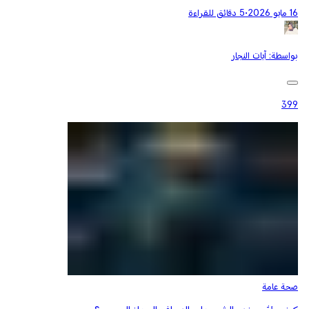
16 مايو 2026
•
5 دقائق للقراءة
بواسطة:
آيات النجار
399
صحة عامة