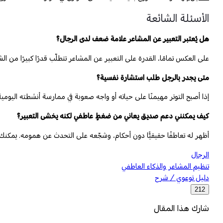
الأسئلة الشائعة
هل يُعتبر التعبير عن المشاعر علامة ضعف لدى الرجال؟
على العكس تمامًا، القدرة على التعبير عن المشاعر تتطلّب قدرًا كبيرًا من ا
متى يجدر بالرجل طلب استشارة نفسية؟
إذا أصبح التوتر مهيمنًا على حياته أو واجه صعوبة في ممارسة أنشطته اليومي
كيف يمكنني دعم صديق يعاني من ضغطٍ عاطفي لكنه يخشى التعبير؟
أظهر له تعاطفًا حقيقيًّا دون أحكام، وشجّعه على التحدث عن همومه. يمكنك 
الرجال
تنظيم المشاعر والذكاء العاطفي
دليل توعوي / شرح
212
شارك هذا المقال