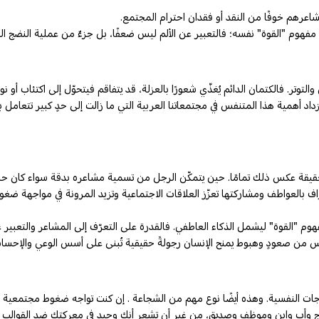
عرهم خوفًا من النقد أو فقدان احترام المجتمع.
مفهوم "القوة" نفسه؛ فالتعبير عن الألم ليس ضعفًا، بل جزءٌ من عملية النضج النف
توتر. فالكتمان الدائم يُغذّي شعورًا بالعزلة، قد يتفاقم فيتحوّل إلى اكتئاب أو 
تزداد أهمية هذا المتنفس في مجتمعاتنا العربية التي ما زالت إلى حدٍ كبير تتعا
يقة عكس ذلك تمامًا. حين يتمكّن الرجل من تسمية مشاعره بدقة سواء كان حزنًا أو
راف بالعواطف ومشاركتها تعزّز العلاقات الاجتماعية وتزيد المرونة في مواجهة ضغوط
 "القوة" ليشمل الذكاء العاطفي. فالقدرة على التعرّف إلى المشاعر والتعبير عنه
لنفس من صعودٍ وهبوط يمنح الإنسان رجولةً حقيقية تُبنى على أسس الوعي والإحسا
الاحتياجات النفسية. وهذه أيضًا نوع مهم من الشجاعة . إن كنت تواجه ضغوط مجتمع
وجٍ وأبٍ وابنٍ وموظفٍ وصديق، من غير أن تشعر أنك وحيد في معركتك ضد القوالب 