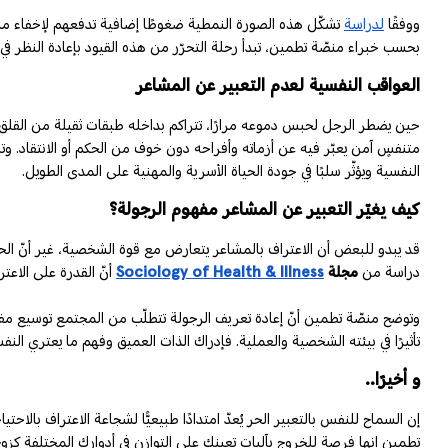
ووفقًا
لدراسة
تشكّل هذه الصورة النمطية ضغوطًا إضافية تدفعهم لإخفاء مشا
بحسب خبراء منصّة تطمين، تبدأ رحلة التحرّر من هذه القيود بإعادة النظر في 
العواقب النفسية لعدم التعبير عن المشاعر
حين يضطر الرجل لحبس دموعه مرارًا، تتراكم بداخله طبقات ثقيلة من القلق وال
متنفسٍ آمن يعبّر فيه عن أزماته وأفراحه دون خوف من الحكم أو الانتقاد. و
النفسية ويؤثّر سلبًا في جودة الحياة الأسرية والمهنية على المدى الطويل.
كيف يغيّر التعبير عن المشاعر مفهوم الرجولة؟
قد يبدو للبعض أن الاعتراف بالمشاعر يتعارض مع قوة الشخصية، غير أنّ الحق
دراسة من
مجلة
Sociology of Health & Illness
أنّ القدرة على الاعت
وتوضح منصّة تطمين أنّ إعادة تعريف الرجولة تتطلّب من المجتمع توسيع مفهوم
تأثيرًا في بيئته الشخصية والعملية. فإدراك الذات العميق وفهم ما يعتري ا
و أخيرًا..
إن السماح للنفس بالتعبير الحر يُعدّ امتدادًا طبيعيًّا لشجاعة الاعتراف ب
تطمين
إنها فرصة للخروج بآليات تعينك على التوازن في أدوارك المختلفة كز