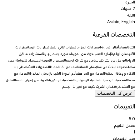
الخبرة
2 سنوات
اللغة
Arabic, English
التخصصات الفرعية
اكتئاب
الفصام
أفكار انتحارية
اضطرابات المزاج
اضطراب ثنائي القطب
اضطرابات النوم
اضطرابات
الأكل
إدمان الإباحية
إدارة الغضب
الخوف من الموت
بناء صورة جسد إيجابية
استشارات ما قبل
الزواج
التواصل بين الشريكين
التعامل مع شريك نرجسي
الاستعداد للأمومة
الاستعداد للأبوة
بيئة عمل
سامة
تحديات البحث عن عمل
إدمان العمل
تعاطف مع الذات
المماطلة
صعوبات التعلّم
اضطرابات
الذكاء والإعاقة العقلية
التعامل مع المراهقين
آلام الدورة الشهرية
إدمان المخدرات
التعامل مع
مدمن
الشخصية النرجسية
الشخصية الوسواسية
الشخصية الهستيرية
الخوف من إظهار الضعف
التعامل
مع الفشل
الخرف
فقدان الشريك
التكيف مع تغيرات الجسم
عرض كل التخصصات
التقييمات
5.0
معدل التقييم
1
عدد التقييمات