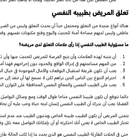
تعلق المريض بطبيبه النفسي
هناك أنواع عديدة من التعلق ومحتمل جداً أن يحدث التعلق وليس من الضرورة
عاطفي وليس لديهم مساحة آمنة للحديث والبوح وفتح مكنونات نفسهم. وقد يكو
ما مسؤولية الطبيب النفسي إذا رأى علامات التعلق لدى مريضه؟
أن ينتبه لهذه العلامات وأن يتيح الفرصة للمريض للحديث عنها وأن 
من المهم مساعدتهم في إدراك الواقع والحدود دون إحراجهم فهذا أمر 
يجب أن تكون طريقة استقبال التوقعات والآمال الموجودة في خيال المت
احترام التنوع بين الناس الذين نراهم لكن لا نسمح لها أن تنفذ إلى ح
يجب على الطبيب النفسي والمعالج النفسي المحافظة على التوازن ا
دائما نتوقع أن يكون طبيبنا النفسي متاحا طوال الوقت ومع وسائل التواصل
القضايا. يجب أن ندرك أن الطبيب النفسي إنسان لديه حياة وجب عليه أن يحاف
يتمنى المريض أن يكون الطبيب طبيبه الخاص ويذنبون الطبيب عند عدم استجاب
تختار الطبيب الخاص لا يعني أنك احتكرته أو أن بإمكانك التواصل معه بكل 
حتى في الحلات الطارئة الطبيب النفسي هو الذي يحدد ما إذا كانت الحالة ط