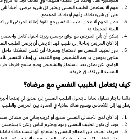
المجتمع؟ هذه واحدة من الأسئلة المهمة وفي الغالب نجد أنه مزيج م
مهم ألا يستعجل الطبيب النفسي ويعتبر كل شيء مرضي، أحياناً تأتي ال
على أي شيء يخالف رأيهم أو يخالف المجتمع.
فمن المهم ألا ينحاز الطبيب النفسي مع القوة (عائلة المريض التي 
البيئة المحيطة به.
يمكن أن يأتي المريض مع توقع نرجسي ويريد احتواء كامل واحتضان 
إذا كان المريض بحاجة إلى طبيب فهذا لا يعني أن يرضى الطبيب الن
دور الطبيب النفسي هو الاستماع ومعرفة أين تكمن المشكلة داخل ا
علاجي يقومون به بعد التشخيص وهو التثقيف أي إعطاء التفسير للأع
الوضع، لكن يمكن بعد الاستماع والتشخيص وضع ملامح خارطة طريق ل
النفسية التي تقف في طريقه.
كيف يتعامل الطبيب النفسي مع مرضاه؟
دائما ما يثار تساؤل لماذا لا يتحول الطبيب النفسي إلى صديق لي بعدما أخ
ينظر بها إلى الأشخاص ويصبح هناك نفاذية في الحدود بين المريض والطبيب 
إذا كان لدى الأخصائي النفسي صديق أو قريب يعاني من مشاكل نفسية
يجب أن يكون الطبيب النفسي ودود ويحترم الناس ولكن لا يستحسن أن 
تعريف العلاقة بين المعالج النفسي والمتعالج أنها ليست علاقة تبا
مثل الطقس لكن هذا من باب كسر الجليد، ويجب ألا يذهب كسر الجليد إ