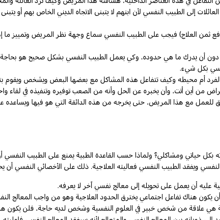
ن التفاعل في هذه العناصر الداخلية، هشاشة هذا المريض وكيف ترد العائلة والم
عائلات إلى الطبيب النفسي لأن ابنهم لا يتبنى الاتجاه الديني الخاص بهم أو يتب
تدفع ثمن العلاج) فيجب على الطبيب النفسي سماع وجهة نظر المريض وتمييز ما 
دون أن يدرك ما هي حدوده، وكي يعمل الطبيب النفسي بشكل صحيح هو بحاجة إلى
فسي بكل شيء.
لفرد أم محيطه وكيف تتفاعل هذه المشاكل مع بعضها البعض ويشخص ويقوم بتدخ
راض من أين أتت، وأن يخبره عن الحل وأنه من الصعب توفيره وتنفيذه في لقاء و
لعمل مع هذا المريض، حتى يخرجه من هذه الدائقة التي هو فيها ويساعده على 
برته بكل حياتي ومشاكلي؟ ولماذا حسب القاعدة الطبية يمنع على الطبيب النفسي
النفسي ويفقد الطبيب النفسي فعاليته العلاجية. ذلك على الأخصائي النفسي أن 
 عليه أن يعمل على تحويله إلى معالج نفسي آخر لا يعرفه.
يكون هناك تفاعل اجتماعي يخترق الحدود العلاجية وهو من واجب المعالج النفسي
دلية هي علاقة من شخص خبير في العلوم النفسية وشخص لديه حاجة، فلن يكون هنا
لى ذوبانه بين المعالج النفسي والمتعالج لأنه سيفقد المعالج النفسي فاعليته.