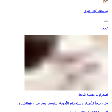
بواسطة:
آيات النجار
337
اضطرابات نفسية شائعة
متى يلجأ الأطباء لاستخدام الأدوية النفسية وما مدى فعاليتها؟