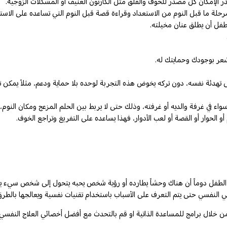
الإمكان كل مصدر للخوف والقلق مثل الكارتون العنيف أو المشكلات الزوجية.
رحلة ما قبل النوم من الاستعداد وقراءة قصة قبل النوم التي تساعده على الاستر
طفل أن يطلق عنان مخيلته.
عر بوجودك وحمايتك له.
لى تهدئة نفسه، دون تركه يخوض هذه التجربة لوحده بلا حماية ودعم، مثلاً يمكن 
سواء في غرفة والديه أو غرفته، وذلك حتى لا يربط بين الحلم المزعج ومكان النوم
لحوار أو القصة أو لعب الأدوار، فهذا يساعده على التفريغ وتراجع الخوف.
الطفل دوماً أن هناك وحشاً يطارده أو رؤية شخص يحبه يتحول إلى شخص سيء يريد أ
ئي النفسي حتى يتم التعرف على الأسباب باستخدام تقنيات نفسية ويعالجها بالطرق
 خلال برامج للمساعدة الذاتية او قم بالتحدث مع أفضل أخصائي العلاج النفس