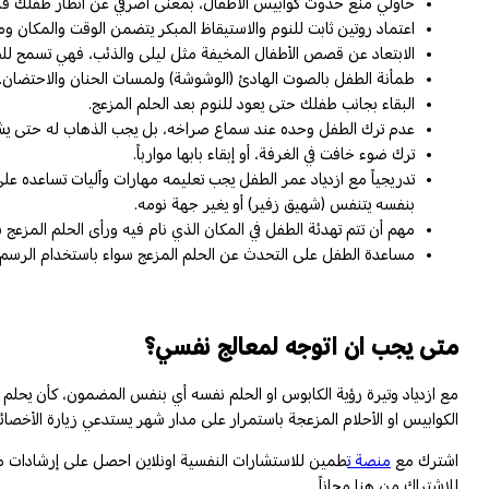
حاولي منع حدوث كوابيس الاطفال، بمعنى اصرفي عن انظار طفلك قدر 
اعتماد روتين ثابت للنوم والاستيقاظ المبكر يتضمن الوقت والمكان وم
الابتعاد عن قصص الأطفال المخيفة مثل ليلى والذئب، فهي تسمح لل
طمأنة الطفل بالصوت الهادئ (الوشوشة) ولمسات الحنان والاحتضان.
البقاء بجانب طفلك حتى يعود للنوم بعد الحلم المزعج.
عدم ترك الطفل وحده عند سماع صراخه، بل يجب الذهاب له حتى يش
ترك ضوء خافت في الغرفة، أو إبقاء بابها موارباً.
تدريجياً مع ازدياد عمر الطفل يجب تعليمه مهارات وآليات تساعده ع
بنفسه يتنفس (شهيق زفير) أو يغير جهة نومه.
مهم أن تتم تهدئة الطفل في المكان الذي نام فيه ورأى الحلم المزعج 
مساعدة الطفل على التحدث عن الحلم المزعج سواء باستخدام الرسم أو ا
متى يجب ان اتوجه لمعالج نفسي؟
مع ازدياد وتيرة رؤية الكابوس او الحلم نفسه أي بنفس المضمون، كأن يحلم 
الكوابيس او الأحلام المزعجة باستمرار على مدار شهر يستدعي زيارة الأخصا
اشترك مع
منصة ت
طمين للاستشارات النفسية اونلاين احصل على إرشادات من
للاشتراك من هنا مجاناً.