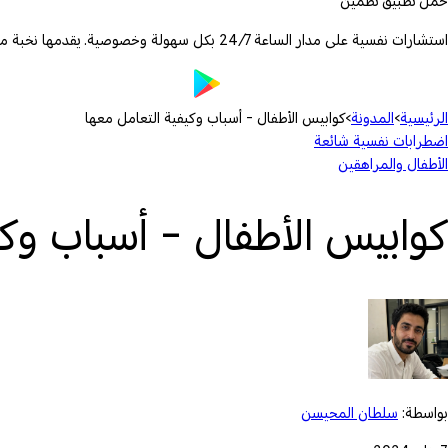
حمّل تطبيق تطمين
استشارات نفسية على مدار الساعة 24/7 بكل سهولة وخصوصية. يقدمها نخبة من الأطباء والمعالجين المرخصين.
الرئيسية
›
المدونة
›
كوابيس الأطفال - أسباب وكيفية التعامل معها
اضطرابات نفسية شائعة
الأطفال والمراهقين
كوابيس الأطفال - أسباب وكي
بواسطة:
سلطان المحيسن