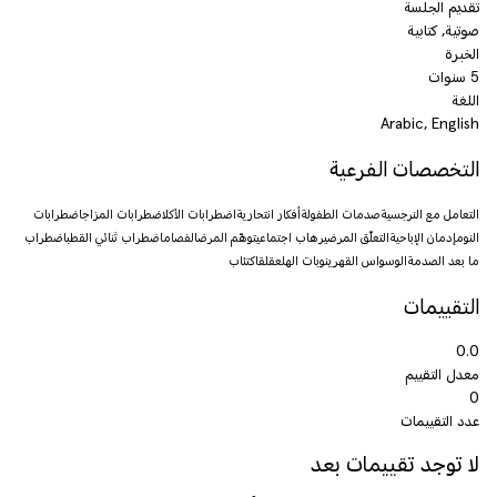
تقديم الجلسة
صوتية, كتابية
الخبرة
5 سنوات
اللغة
Arabic, English
التخصصات الفرعية
التعامل مع النرجسية
صدمات الطفولة
أفكار انتحارية
اضطرابات الأكل
اضطرابات المزاج
اضطرابات
النوم
إدمان الإباحية
التعلّق المرضي
رهاب اجتماعي
توهّم المرض
الفصام
اضطراب ثنائي القطب
اضطراب
ما بعد الصدمة
الوسواس القهري
نوبات الهلع
قلق
اكتئاب
التقييمات
0.0
معدل التقييم
0
عدد التقييمات
لا توجد تقييمات بعد