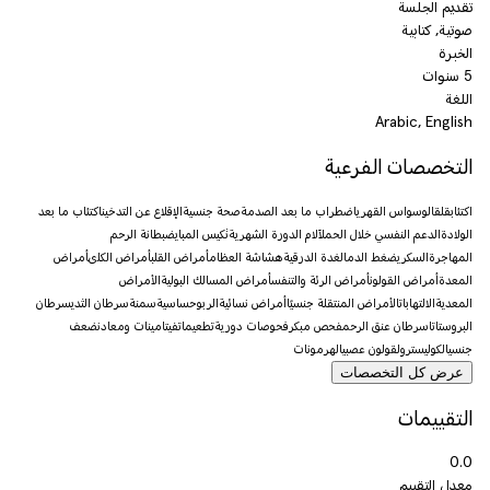
تقديم الجلسة
صوتية, كتابية
الخبرة
5 سنوات
اللغة
Arabic, English
التخصصات الفرعية
اكتئاب
قلق
الوسواس القهري
اضطراب ما بعد الصدمة
صحة جنسية
الإقلاع عن التدخين
اكتئاب ما بعد
الولادة
الدعم النفسي خلال الحمل
آلام الدورة الشهرية
تكيس المبايض
بطانة الرحم
المهاجرة
السكري
ضغط الدم
الغدة الدرقية
هشاشة العظام
أمراض القلب
أمراض الكلى
أمراض
المعدة
أمراض القولون
أمراض الرئة والتنفس
أمراض المسالك البولية
الأمراض
المعدية
الالتهابات
الأمراض المنتقلة جنسيًا
أمراض نسائية
الربو
حساسية
سمنة
سرطان الثدي
سرطان
البروستاتا
سرطان عنق الرحم
فحص مبكر
فحوصات دورية
تطعيمات
فيتامينات ومعادن
ضعف
جنسي
الكوليسترول
قولون عصبي
الهرمونات
عرض كل التخصصات
التقييمات
0.0
معدل التقييم