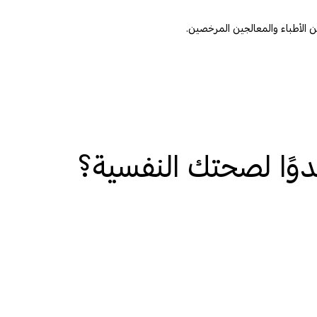
وًا لصحتك النفسية؟