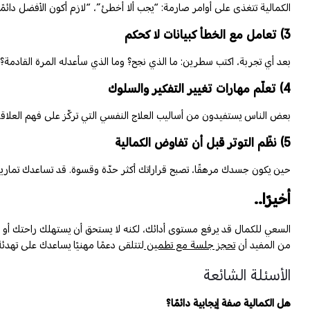
الكمالية تتغذى على أوامر صارمة: “يجب ألا أخطئ”، “لازم أكون الأفضل دائم
3) تعامل مع الخطأ كبيانات لا كحكم
بعد أي تجربة، اكتب سطرين: ما الذي نجح؟ وما الذي سأعدله المرة القادمة؟
4) تعلّم مهارات تغيير التفكير والسلوك
بعض الناس يستفيدون من أساليب العلاج النفسي التي تركّز على فهم العلاقة بي
5) نظّم التوتر قبل أن تفاوض الكمالية
حين يكون جسدك مرهقًا، تصبح قراراتك أكثر حدّة وقسوة. قد تساعدك تمارين
أخيرًا..
السعي للكمال قد يرفع مستوى أدائك، لكنه لا يستحق أن يستهلك راحتك أو يطفئ
من المفيد أن
تحجز جلسة مع تطمين
لتتلقى دعمًا مهنيًا يساعدك على تهدئة
الأسئلة الشائعة
هل الكمالية صفة إيجابية دائمًا؟