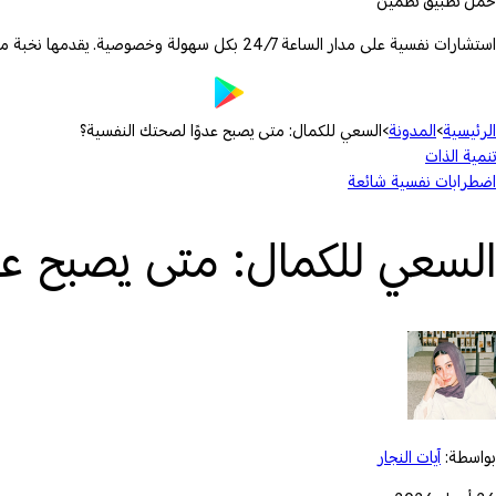
حمّل تطبيق تطمين
استشارات نفسية على مدار الساعة 24/7 بكل سهولة وخصوصية. يقدمها نخبة من الأطباء والمعالجين المرخصين.
الرئيسية
›
المدونة
›
السعي للكمال: متى يصبح عدوًا لصحتك النفسية؟
تنمية الذات
اضطرابات نفسية شائعة
السعي للكمال: متى يصبح عد
بواسطة:
آيات النجار