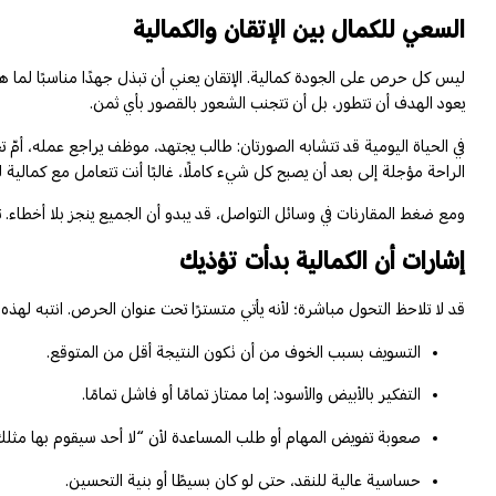
السعي للكمال بين الإتقان والكمالية
ليس كل حرص على الجودة كمالية. الإتقان يعني أن تبذل جهدًا مناسبًا لما ه
يعود الهدف أن تتطور، بل أن تتجنب الشعور بالقصور بأي ثمن.
في الحياة اليومية قد تتشابه الصورتان: طالب يجتهد، موظف يراجع عمله، أمّ
الراحة مؤجلة إلى بعد أن يصبح كل شيء كاملًا، غالبًا أنت تتعامل مع كمالية 
ومع ضغط المقارنات في وسائل التواصل، قد يبدو أن الجميع ينجز بلا أخطاء. تذك
إشارات أن الكمالية بدأت تؤذيك
قد لا تلاحظ التحول مباشرة؛ لأنه يأتي متسترًا تحت عنوان الحرص. انتبه لهذه 
التسويف بسبب الخوف من أن تكون النتيجة أقل من المتوقع.
التفكير بالأبيض والأسود: إما ممتاز تمامًا أو فاشل تمامًا.
صعوبة تفويض المهام أو طلب المساعدة لأن “لا أحد سيقوم بها مثلك
حساسية عالية للنقد، حتى لو كان بسيطًا أو بنية التحسين.