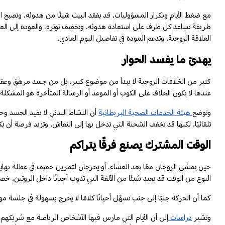
مع ضغط الأيام وتكرار المسؤوليات، قد يفقد البيت شيئًا من هدوئه، وتصبح ا
طريقة تساعد كل طرف على استعادة هدوئه، وتخفيف توتره، والعودة إلى ال
العلاقة الزوجية، وتدعم المودة في تفاصيل اليوم العادي.
يهدئ ما يفسد الحوار
كثير من الخلافات الزوجية لا يبدأ من موضوع كبير، بل من جسد مرهق وعقل م
عندها لا يكون الخلاف على الكوب أو الموعد أو الرسالة المتأخرة هو المشكلة
وتوضح
هيئة الخدمات الصحية البريطانية
أن النشاط البدني لا يفيد الجسد وحد
تلقائيًا، لكنها قد تخفف الشحنة التي تدخل بها إلى النقاش، وتزيد فرصة أن يكو
الوقت المشترك يصنع فرقًا يتراكم
حين يمشي الزوجان معًا بعد العشاء، أو يخرجان لتمرين خفيف في عطلة نهاي
النوع من الوقت قد يعيد شيئًا من الألفة التي تذوب أحيانًا داخل الروتين، خ
كما أن الحركة جنبًا إلى جنب تسهّل أحيانًا كلامًا لا يخرج بسهولة في جلسة
وتشير
دراسات
إلى أن الأيام التي مارس فيها الأشخاص الرياضة مع شريكهم 