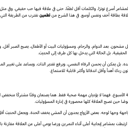
لمشاعر أسرع توترًا، والكلمات أقل لطفًا، حتى في علاقة فيها حب حقيقي. وفي مث
علاقة بطاقة أخف ونفس أوسع. في هذا الشرح من
تطمين
نقترب من الطريقة التي يمك
شحون. بعد الدوام، والزحام، ومسؤوليات البيت أو الأطفال، يصبح الصبر أقل، وت
 الحقيقية، بل الحالة التي يدخل بها كل طرف إلى الحديث.
ه، بل يمكن أن يحسن الرفاه النفسي، ويرفع تقدير الذات، ويساعد على تغيير المزاج
ن ردك أهدأ وأقل اندفاعًا وأكثر قابلية للاستماع.
ة الأسبوع، فهما لا يؤديان مهمة صحية فقط. هما يصنعان وقتًا مشتركًا منخفض 
صوصًا حين تصبح العلاقة كلها محصورة في إدارة المسؤوليات.
 مواجهة وجها لوجه. بعض الأزواج يجدون أن المشي يخفف الحدة، ويجعل الحديث أقل 
ارتبطت بمشاعر إيجابية أعلى أثناء التمرين ورضا يومي أعلى عن العلاقة مقارنة