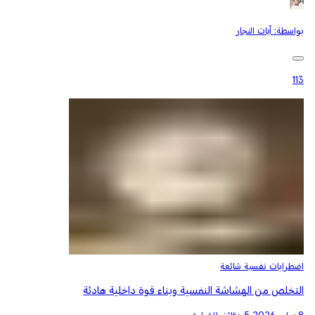
بواسطة:
آيات النجار
113
اضطرابات نفسية شائعة
التخلص من الهشاشة النفسية وبناء قوة داخلية هادئة