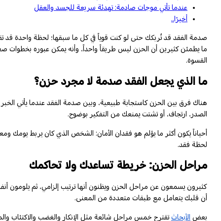
عندما تأتي موجات صادمة: تهدئة سريعة للجسد والعقل
أخيرًا..
صدمة الفقد قد تُربكك حتى لو كنت قوياً في كل ما سبقها؛ لحظة واحدة قد تقل
ما يطمئن كثيرين أن الحزن ليس طريقاً واحداً، وأنه يمكن عبوره بخطوات ص
القسوة.
ما الذي يجعل الفقد صدمة لا مجرد حزن؟
هناك فرق بين الحزن كاستجابة طبيعية، وبين صدمة الفقد عندما يأتي الخبر
الصدر، ارتجاف، أو تشتت يمنعك من التفكير بوضوح.
أحياناً يكون أكثر ما يؤلم هو فقدان الأمان: الشخص الذي كان يربط يومك وم
لحظة فقد.
مراحل الحزن: خريطة تساعدك ولا تحاكمك
كثيرون يسمعون عن مراحل الحزن ويظنون أنها ترتيب إلزامي، ثم يلومون أنفسه
أن قلبك يتعامل مع طبقات متعددة من المعنى.
بعض
الأبحاث
تقترح خمس مراحل شائعة مثل الإنكار والغضب والاكتئاب والمساو