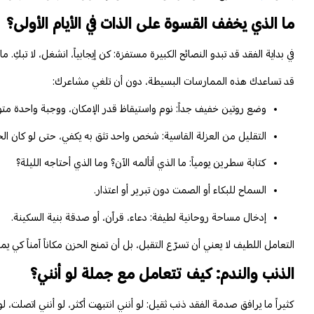
ما الذي يخفف القسوة على الذات في الأيام الأولى؟
في بداية الفقد قد تبدو النصائح الكبيرة مستفزة: كن إيجابياً، انشغل، لا تب
قد تساعدك هذه الممارسات البسيطة، دون أن تلغي مشاعرك:
وضع روتين خفيف جداً: نوم واستيقاظ قدر الإمكان، ووجبة واحدة متوا
التقليل من العزلة القاسية: شخص واحد تثق به يكفي، حتى لو كان الح
كتابة سطرين يومياً: ما الذي أتألمه الآن؟ وما الذي أحتاجه الليلة؟
السماح للبكاء أو الصمت دون تبرير أو اعتذار.
إدخال مساحة روحانية لطيفة: دعاء، قرآن، أو صدقة بنية السكينة.
التعامل اللطيف لا يعني أن تسرّع التقبل، بل أن تمنح الحزن مكاناً آمناً كي
الذنب والندم: كيف تتعامل مع جملة لو أنني؟
كثيراً ما يرافق صدمة الفقد ذنب ثقيل: لو أنني انتبهت أكثر، لو أنني اتصلت