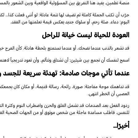
منصة تطمين، يفيد هنا التفريق بين المسؤولية الواقعية وبين الشعور بالمسؤول
جرّب أن تكتب الجملة كاملة ثم تضيف لها تتمة عادلة: لو أنني فعلت كذا... 
اليوم: دعاء، صلة رحم، أو سلوك جديد يعكس قيمة تعلمتها من الفقد.
العودة للحياة ليست خيانة للراحل
قد تشعر بالذنب عندما تضحك، أو عندما تستمتع بلحظة هادئة. كأن الفرح خيانة.
اسمح لنفسك أن تجمع بين شيئين: أن تشتاق وتتألم، وأن تعود تدريجياً لاهت
عندما تأتي موجات صادمة: تهدئة سريعة للجسد و
قد تداهمك موجة مفاجئة: صورة، رائحة، رسالة قديمة، أو مكان كان يجمعكما.
العصبي أن الخطر انتهى.
ردود الفعل بعد الصدمات قد تشمل القلق والحزن واضطراب النوم وكثرة التفكير
للنفس، فاطلب مساعدة عاجلة من شخص موثوق أو من الجهات الصحية القريبة
أخيرًا..