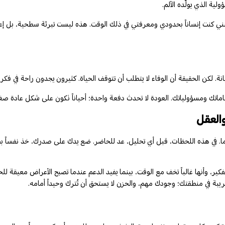
ية الذي يولّده الألم.
لكنني كنت إنساناً بحدودي ومعرفتي في ذلك الوقت. هذه ليست تبرئة سطحية، بل إع
 لكن الحقيقة أن الوفاء لا يتطلب أن تتوقف الحياة. كثيرون يجدون راحة في فكرة أن
ماماتك ومسؤولياتك. العودة لا تحدث دفعة واحدة؛ أحياناً تكون على شكل عادة صغ
العقل
 في هذه اللحظات، قبل أي تحليل، عد للحاضر. ضع يدك على صدرك، خذ نفساً بطيئا
، وأنها غالباً تخف مع الوقت، بينما يفيد الدعم عندما تصبح الأعراض معيقة للحي
 في منطقتك؛ وجودك مهم، والحزن لا يستحق أن تُترك وحيداً أمامه.