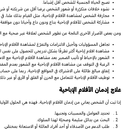
تصبح الحياة الجنسية للشخص أقل إشباعا.
نشوء خلافات متكرّرة أو شعور الشخص برضا أقل عن شريكته أو شري
مجازفة الشخص لمشاهدة الأفلام الإباحية، مثل القيام بذلك علنا، في و
مشاركة الشخص للأفلام الإباحية بداع ودون داع وأحيانا دون موافقة 
ومن بعض الأضرار الأخرى الناتجة عن تطوير الشخص لعلاقة غير صحية مع الإب
تجاهل المسؤوليات وتأجيل الالتزامات والتفرّغ لمشاهدة الأفلام الإباحي
مشاهدة افلام إباحية أكثر تطرفًا بشكل تدريجي للحصول على نفس المتع
الشعور بالإحباط أو تأنيب الضمير بعد مشاهدة الأفلام الإباحية مع الا
الرغبة في التوقف عن مشاهدة الأفلام الإباحية مع الشعور بعدم المق
إنفاق مبالغ طائلة على الاشتراك في المواقع الإباحية، ربما على حساب 
توظيف الأفلام الإباحية للتعامل مع الحزن أو القلق أو الأرق أو غير 
علاج إدمان الأفلام الإباحية
إذا ثبت أن الشخص يعاني من إدمان الأفلام الإباحية، فهذه هي الحلول الأولية 
تحديد العوامل والمسببات وتجنبها.
البحث عن بدائل سليمة وصحيّة لهذا السلوك.
طلب الدعم من الأصدقاء أو أحد أفراد العائلة أو الاستعانة بمختصّ.