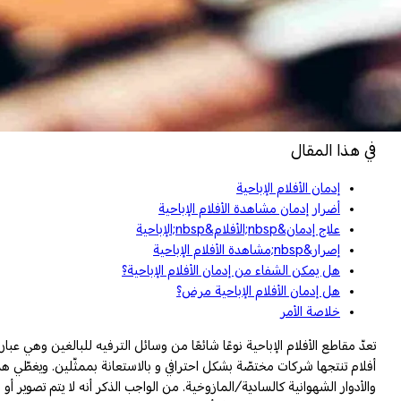
في هذا المقال
إدمان الأفلام الإباحية
أضرار إدمان مشاهدة الأفلام الإباحية
علاج إدمان&nbsp;الأفلام&nbsp;الإباحية
إصرار&nbsp;مشاهدة الأفلام الإباحية
هل يمكن الشفاء من إدمان الأفلام الإباحية؟
هل إدمان الأفلام الإباحية مرض؟
خلاصة الأمر
تعدّ مقاطع الأفلام الإباحية نوعًا شائعًا من وسائل الترفيه للبالغين وهي 
أفلام تنتجها شركات مختصّة بشكل احترافي و بالاستعانة بممثّلين. ويغطّي 
والأدوار الشهوانية كالسادية/المازوخية. من الواجب الذكر أنه لا يتم تصوير 