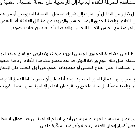
اهدة المفرطة للأفلام الإباحية إلى آثار سلبية على الصحة النفسية ، العقلية و
أقل بكثير من التفاعل أو التقرب إلى شريك محتمل. بالنسبة للمتزوجين أو من هم
الأفلام الإباحية لتحقيق الرضا الجنسي والهروب من مشاكل العلاقة. أما للبعض ال
 إجرامية مع الجنس الآخر، كالتحرش والاغتصاب أو العنف في حالات قصوى.
اظبا على مشاهدة المحتوى الجنسي لدرجة مرضيّة وتتعارض مع نسق حياته اليومية
ديّة، مثل قلة النوم وزيادة التوتر. قد يجد مدمنو مشاهدة الأفلام الإباحية صعو
 المساعدة، مثل العلاج النفسي أو مجموعات الدعم، من أجل التغلب على الإدمان
تي يستجيب بها الدماغ للصور الجنسية. توجد أدلة على أن نفس نشاط الدماغ الذي ي
لام الإباحية مدمنًا، بل غالبًا ما تتبع رحلة إدمان الأفلام الإباحية نفس النمط ال
ي تتميز بمشاهدة المزيد والمزيد من أنواع الأفلام الإباحية إلى حد إهمال الأنشط
عض أضرار إدمان الأفلام الإباحية وأعراضه المبكّرة ما يلي: