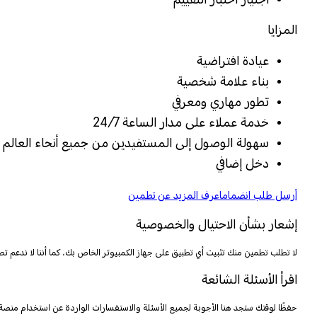
المزايا
عيادة افتراضية
بناء علامة شخصية
تطور مهاري ومعرفي
خدمة عملاء على مدار الساعة 24/7
سهولة الوصول إلى المستفيدين من جميع أنحاء العالم
دخل إضافي
أرسل طلب انضمام
اعرف المزيد عن تطمين
إشعار بشأن الاحتيال والخصوصية
لا تطلب تطمين منك تثبيت أي تطبيق على جهاز الكمبيوتر الخاص بك، كما أننا لا ندعم تطبيقات الدردشة مثل Wire أو WhatsApp أو Signal لأي استخدام مشروع. لا يُطلب من الأطباء أو المعالجين دفع أي
اقرأ الأسئلة الشائعة
حفظًا لوقتك ستجد هنا الأجوبة لجميع الأسئلة والاستفسارات الواردة عن استخدام منص