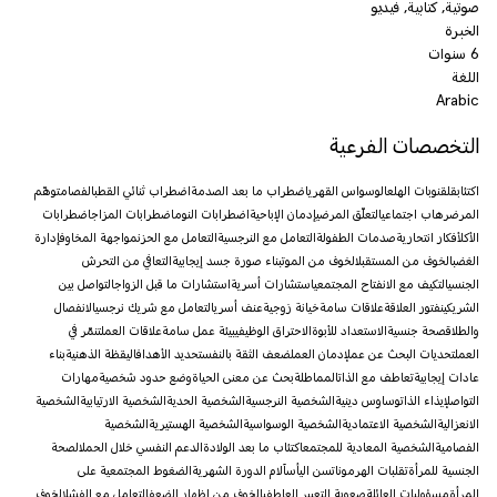
صوتية, كتابية, فيديو
الخبرة
6 سنوات
اللغة
Arabic
التخصصات الفرعية
اكتئاب
قلق
نوبات الهلع
الوسواس القهري
اضطراب ما بعد الصدمة
اضطراب ثنائي القطب
الفصام
توهّم
المرض
رهاب اجتماعي
التعلّق المرضي
إدمان الإباحية
اضطرابات النوم
اضطرابات المزاج
اضطرابات
الأكل
أفكار انتحارية
صدمات الطفولة
التعامل مع النرجسية
التعامل مع الحزن
مواجهة المخاوف
إدارة
الغضب
الخوف من المستقبل
الخوف من الموت
بناء صورة جسد إيجابية
التعافي من التحرش
الجنسي
التكيف مع الانفتاح المجتمعي
استشارات أسرية
استشارات ما قبل الزواج
التواصل بين
الشريكين
فتور العلاقة
علاقات سامة
خيانة زوجية
عنف أسري
التعامل مع شريك نرجسي
الانفصال
والطلاق
صحة جنسية
الاستعداد للأبوة
الاحتراق الوظيفي
بيئة عمل سامة
علاقات العمل
تنمّر في
العمل
تحديات البحث عن عمل
إدمان العمل
ضعف الثقة بالنفس
تحديد الأهداف
اليقظة الذهنية
بناء
عادات إيجابية
تعاطف مع الذات
المماطلة
بحث عن معنى الحياة
وضع حدود شخصية
مهارات
التواصل
إيذاء الذات
وساوس دينية
الشخصية النرجسية
الشخصية الحدية
الشخصية الارتيابية
الشخصية
الانعزالية
الشخصية الاعتمادية
الشخصية الوسواسية
الشخصية الهستيرية
الشخصية
الفصامية
الشخصية المعادية للمجتمع
اكتئاب ما بعد الولادة
الدعم النفسي خلال الحمل
الصحة
الجنسية للمرأة
تقلبات الهرمونات
سن اليأس
آلام الدورة الشهرية
الضغوط المجتمعية على
المرأة
مسؤوليات العائلة
صعوبة التعبير العاطفي
الخوف من إظهار الضعف
التعامل مع الفشل
الخوف