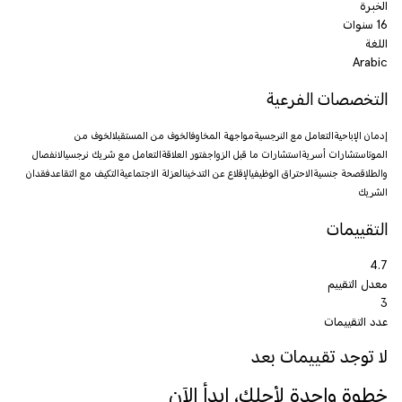
الخبرة
16 سنوات
اللغة
Arabic
التخصصات الفرعية
إدمان الإباحية
التعامل مع النرجسية
مواجهة المخاوف
الخوف من المستقبل
الخوف من
الموت
استشارات أسرية
استشارات ما قبل الزواج
فتور العلاقة
التعامل مع شريك نرجسي
الانفصال
والطلاق
صحة جنسية
الاحتراق الوظيفي
الإقلاع عن التدخين
العزلة الاجتماعية
التكيف مع التقاعد
فقدان
الشريك
التقييمات
4.7
معدل التقييم
3
عدد التقييمات
لا توجد تقييمات بعد
خطوة واحدة لأجلك، ابدأ الآن