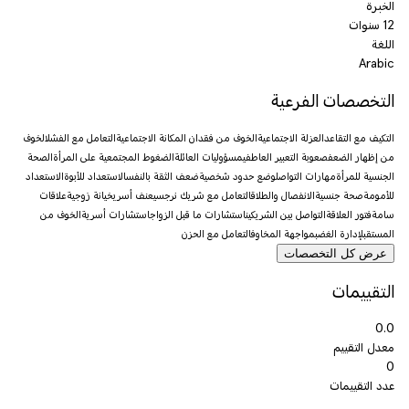
الخبرة
12 سنوات
اللغة
Arabic
التخصصات الفرعية
التكيف مع التقاعد
العزلة الاجتماعية
الخوف من فقدان المكانة الاجتماعية
التعامل مع الفشل
الخوف
من إظهار الضعف
صعوبة التعبير العاطفي
مسؤوليات العائلة
الضغوط المجتمعية على المرأة
الصحة
الجنسية للمرأة
مهارات التواصل
وضع حدود شخصية
ضعف الثقة بالنفس
الاستعداد للأبوة
الاستعداد
للأمومة
صحة جنسية
الانفصال والطلاق
التعامل مع شريك نرجسي
عنف أسري
خيانة زوجية
علاقات
سامة
فتور العلاقة
التواصل بين الشريكين
استشارات ما قبل الزواج
استشارات أسرية
الخوف من
المستقبل
إدارة الغضب
مواجهة المخاوف
التعامل مع الحزن
عرض كل التخصصات
التقييمات
0.0
معدل التقييم
0
عدد التقييمات