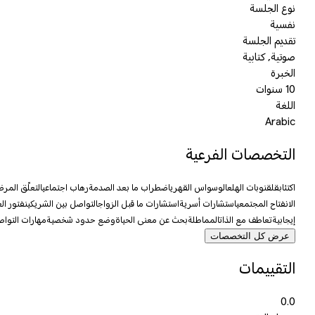
نوع الجلسة
نفسية
تقديم الجلسة
صوتية, كتابية
الخبرة
10 سنوات
اللغة
Arabic
التخصصات الفرعية
اكتئاب
قلق
نوبات الهلع
الوسواس القهري
اضطراب ما بعد الصدمة
رهاب اجتماعي
التعلّق المرض
الانفتاح المجتمعي
استشارات أسرية
استشارات ما قبل الزواج
التواصل بين الشريكين
فتور الع
إيجابية
تعاطف مع الذات
المماطلة
بحث عن معنى الحياة
وضع حدود شخصية
مهارات التوا
عرض كل التخصصات
التقييمات
0.0