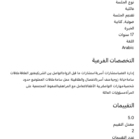
نوع الجلسة
عائلية
تقديم الجلسة
صوتية, كتابية
الخبرة
17 سنوات
اللغة
Arabic
التخصصات الفرعية
إدارة الغضب
استشارات أسرية
استشارات ما قبل الزواج
التواصل بين الشريكين
فتور العلاقة
علاقات
سامة
خيانة زوجية
عنف أسري
الانفصال والطلاق
بيئة عمل سامة
علاقات العمل
وضع حدود
شخصية
مهارات التواصل
تربية الأطفال
التعامل مع المراهقين
الضغوط المجتمعية على
المرأة
مسؤوليات العائلة
التقييمات
5.0
معدل التقييم
2
عدد التقييمات