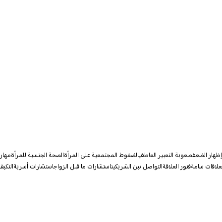
ظهار الضعف
صعوبة التعبير العاطفي
الضغوط المجتمعية على المرأة
الصحة الجنسية للمرأة
مهارا
علاقات سامة
فتور العلاقة
التواصل بين الشريكين
استشارات ما قبل الزواج
استشارات أسرية
التكيف