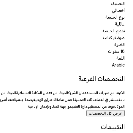
التصنيف
أخصائي
نوع الجلسة
عائلية
تقديم الجلسة
صوتية, كتابية
الخبرة
18 سنوات
اللغة
Arabic
التخصصات الفرعية
التكيف مع تغيرات الجسم
فقدان الشريك
الخوف من فقدان المكانة الاجتماعية
الخوف من إ
بالنفس
تنمّر في العمل
علاقات العمل
بيئة عمل سامة
الاحتراق الوظيفي
صحة جنسية
عنف أسري
الموت
الخوف من المستقبل
إدارة الغضب
مواجهة المخاوف
إدمان الإباحية
عرض كل التخصصات
التقييمات