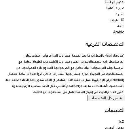
تقديم الجلسة
صوتية, كتابية
الخبرة
10 سنوات
اللغة
Arabic
التخصصات الفرعية
اكتئاب
أفكار انتحارية
اضطراب ما بعد الصدمة
اضطرابات المزاج
رهاب اجتماعي
التعلّق
المرضي
اضطرابات النوم
قلق
الوسواس القهري
اضطرابات الأكل
صدمات الطفولة
التعامل مع
النرجسية
توهّم المرض
نوبات الهلع
التعامل مع الحزن
مواجهة المخاوف
إدارة الغضب
الخوف من
المستقبل
الخوف من الموت
بناء صورة جسد إيجابية
استشارات ما قبل الزواج
علاقات سامة
الانفصال
والطلاق
الاحتراق الوظيفي
بيئة عمل سامة
علاقات العمل
تنمّر في العمل
الشعور بعدم الكفاءة
ضعف الثقة
بالنفس
تحديد الأهداف
اكتئاب ما بعد الولادة
الدعم النفسي خلال الحمل
الشخصية الارتيابية
صعوبة
التعبير العاطفي
الخوف من إظهار الضعف
التعامل مع الفشل
التكيف مع التقاعد
عرض كل التخصصات
التقييمات
5.0
معدل التقييم