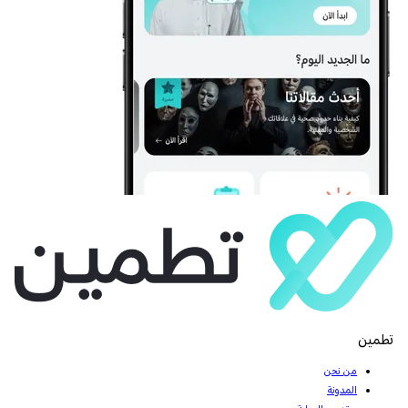
تطمين
من نحن
المدونة