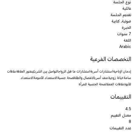
نوع الجلسة
عائلية
تقديم الجلسة
صوتية, كتابية
الخبرة
7 سنوات
اللغة
Arabic
التخصصات الفرعية
إدمان الإباحية
استشارات أسرية
استشارات ما قبل الزواج
التواصل بين الشريكين
فتور العلاقة
علاقات
سامة
خيانة زوجية
عنف أسري
الانفصال والطلاق
صحة جنسية
الاستعداد للأمومة
الاستعداد
للأبوة
علاقات العمل
الصحة الجنسية للمرأة
التقييمات
4.5
معدل التقييم
8
عدد التقييمات