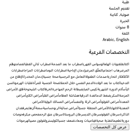
طبية
تقديم الجلسة
صوتية, كتابية
الخبرة
8 سنوات
اللغة
Arabic, English
التخصصات الفرعية
اكتئاب
قلق
نوبات الهلع
الوسواس القهري
اضطراب ما بعد الصدمة
اضطراب ثنائي القطب
الفصام
توهّم
المرض
رهاب اجتماعي
التعلّق المرضي
إدمان الإباحية
اضطرابات النوم
اضطرابات المزاج
اضطرابات
الأكل
أفكار انتحارية
صدمات الطفولة
التعامل مع النرجسية
صحة جنسية
إدمان المخدرات
الإقلاع عن
التدخين
اكتئاب ما بعد الولادة
الدعم النفسي خلال الحمل
الصحة الجنسية للمرأة
تقلبات الهرمونات
سن
اليأس
آلام الدورة الشهرية
تكيس المبايض
بطانة الرحم المهاجرة
الخرف
اكتئاب الشيخوخة
قلق الأمراض
المزمنة
السكري
ضغط الدم
الغدة الدرقية
هشاشة العظام
أمراض القلب
أمراض الكلى
أمراض
المعدة
أمراض القولون
أمراض الرئة والتنفس
أمراض المسالك البولية
الأمراض
المعدية
الالتهابات
الأمراض المنتقلة جنسيًا
أمراض نسائية
الربو
حساسية
سمنة
ألزهايمر
فقدان
الذاكرة
سرطان القولون
سرطان الثدي
سرطان البروستاتا
سرطان عنق الرحم
فحص مبكر
فحوصات
دورية
تطعيمات
تغذية صحية
فيتامينات ومعادن
ضعف جنسي
الكوليسترول
قولون عصبي
الهرمونات
عرض كل التخصصات