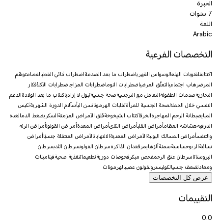
الخبرة
7 سنوات
اللغة
Arabic
التخصصات الفرعية
اكتئاب
قلق
نوبات الهلع
الوسواس القهري
اضطراب ما بعد الصدمة
اضطراب ثنائي القطب
الفصام
توهّم
المرض
رهاب اجتماعي
التعلّق المرضي
اضطرابات النوم
اضطرابات المزاج
اضطرابات الأكل
أفكار
انتحارية
صدمات الطفولة
التعامل مع النرجسية
صحة جنسية
تبول لا إرادي
اكتئاب ما بعد الولادة
الدعم
النفسي خلال الحمل
الصحة الجنسية للمرأة
تقلبات الهرمونات
سن اليأس
آلام الدورة الشهرية
تكيس
المبايض
بطانة الرحم المهاجرة
الخرف
اكتئاب الشيخوخة
قلق الأمراض المزمنة
السكري
ضغط الدم
الغدة
الدرقية
هشاشة العظام
أمراض القلب
أمراض الكلى
أمراض المعدة
أمراض القولون
أمراض الرئة
والتنفس
أمراض المسالك البولية
الأمراض المعدية
الالتهابات
الأمراض المنتقلة جنسيًا
أمراض
نسائية
الربو
حساسية
سمنة
ألزهايمر
فقدان الذاكرة
سرطان القولون
سرطان الثدي
سرطان
البروستاتا
سرطان عنق الرحم
فحص مبكر
فحوصات دورية
تطعيمات
تغذية صحية
فيتامينات
ومعادن
ضعف جنسي
الكوليسترول
قولون عصبي
الهرمونات
عرض كل التخصصات
التقييمات
0.0