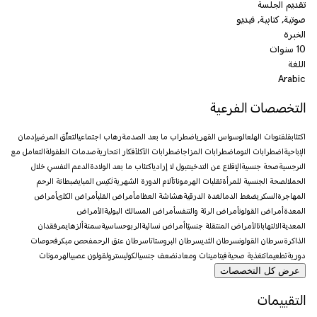
تقديم الجلسة
صوتية, كتابية, فيديو
الخبرة
10 سنوات
اللغة
Arabic
التخصصات الفرعية
اكتئاب
قلق
نوبات الهلع
الوسواس القهري
اضطراب ما بعد الصدمة
رهاب اجتماعي
التعلّق المرضي
إدمان
الإباحية
اضطرابات النوم
اضطرابات المزاج
اضطرابات الأكل
أفكار انتحارية
صدمات الطفولة
التعامل مع
النرجسية
صحة جنسية
الإقلاع عن التدخين
تبول لا إرادي
اكتئاب ما بعد الولادة
الدعم النفسي خلال
الحمل
الصحة الجنسية للمرأة
تقلبات الهرمونات
آلام الدورة الشهرية
تكيس المبايض
بطانة الرحم
المهاجرة
السكري
ضغط الدم
الغدة الدرقية
هشاشة العظام
أمراض القلب
أمراض الكلى
أمراض
المعدة
أمراض القولون
أمراض الرئة والتنفس
أمراض المسالك البولية
الأمراض
المعدية
الالتهابات
الأمراض المنتقلة جنسيًا
أمراض نسائية
الربو
حساسية
سمنة
ألزهايمر
فقدان
الذاكرة
سرطان القولون
سرطان الثدي
سرطان البروستاتا
سرطان عنق الرحم
فحص مبكر
فحوصات
دورية
تطعيمات
تغذية صحية
فيتامينات ومعادن
ضعف جنسي
الكوليسترول
قولون عصبي
الهرمونات
عرض كل التخصصات
التقييمات